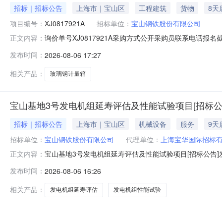
招标｜招标公告
上海市｜宝山区
工程建筑
货物
8天
项目编号：
XJ0817921A
招标单位：
宝山钢铁股份有限公司
询价单号XJ0817921A采购方式公开采购员联系电话报名截
正文内容：
采购数量计量单位要求交货期备注C5554108玻璃钢计量箱其它橡塑
发布时间：
2026-08-06 17:27
理;原始制造厂:无;部件号:无;2.0piece2026-10-13T23:
相关产品：
玻璃钢计量箱
宝山基地3号发电机组延寿评估及性能试验项目[招标公
招标｜招标公告
上海市｜宝山区
机械设备
服务
9天
招标单位：
宝山钢铁股份有限公司
代理单位：
上海宝华国际招标
宝山基地3号发电机组延寿评估及性能试验项目[招标公告]发
正文内容：
目宝山基地3号发电机组延寿评估及性能试验项目已获批，
发布时间：
2026-08-06 16:26
况与招标范围2.1项目地点：上海市宝山区富锦路宝山基地厂
围：1）对
相关产品：
发电机组延寿评估
发电机组性能试验