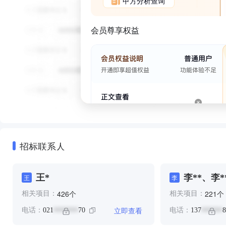
甲方分析查询
会员尊享权益
招标联系人
王*
李**、李*
王
李
个
个
426
221
相关项目：
相关项目：
立即查看
电话：
021
70
电话：
137
8
*******
******