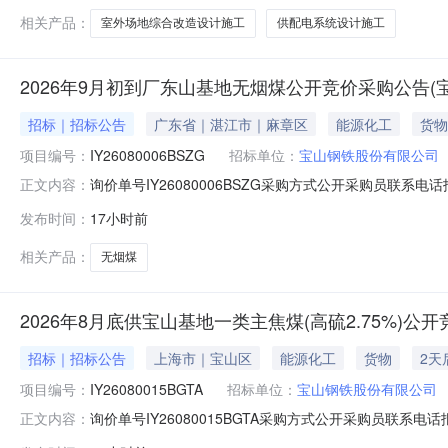
万元（不含税）。2.4计划
相关产品：
室外场地综合改造设计施工
供配电系统设计施工
2026年9月初到厂东山基地无烟煤公开竞价采购公告(
招标｜招标公告
广东省｜湛江市｜麻章区
能源化工
货物
项目编号：
IY26080006BSZG
招标单位：
宝山钢铁股份有限公司
询价单号IY26080006BSZG采购方式公开采购员联系电话报
正文内容：
料名称规格型号品牌采购数量计量单位要求交货期备注AA000
发布时间：
17小时前
江原料码头二、保证金额度：2000000.0元三、商务条款
相关产品：
无烟煤
2026年8月底供宝山基地一类主焦煤(高硫2.75%)
招标｜招标公告
上海市｜宝山区
能源化工
货物
2天
项目编号：
IY26080015BGTA
招标单位：
宝山钢铁股份有限公司
询价单号IY26080015BGTA采购方式公开采购员联系电话报
正文内容：
料名称规格型号品牌采购数量计量单位要求交货期备注AB0051