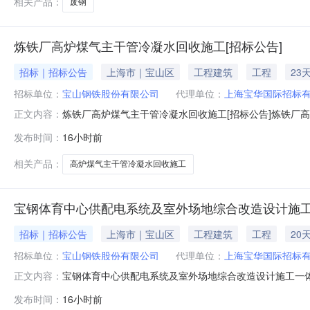
相关产品：
废钢
炼铁厂高炉煤气主干管冷凝水回收施工[招标公告]
招标｜招标公告
上海市｜宝山区
工程建筑
工程
23
招标单位：
宝山钢铁股份有限公司
代理单位：
上海宝华国际招标
炼铁厂高炉煤气主干管冷凝水回收施工[招标公告]炼铁厂
正文内容：
金来自自筹资金，招标人为宝山钢铁股份有限公司。项目已
发布时间：
16小时前
收施工。2.2建设地点：上海市宝山区富锦路宝山基地厂区内
简称发包人）就炼铁
相关产品：
高炉煤气主干管冷凝水回收施工
宝钢体育中心供配电系统及室外场地综合改造设计施工
招标｜招标公告
上海市｜宝山区
工程建筑
工程
20
招标单位：
宝山钢铁股份有限公司
代理单位：
上海宝华国际招标
宝钢体育中心供配电系统及室外场地综合改造设计施工一体
正文内容：
体育中心供配电系统及室外场地综合改造设计施工一体化
发布时间：
16小时前
标。2.工程概况与招标范围2.1招标项目名称：宝钢体育中