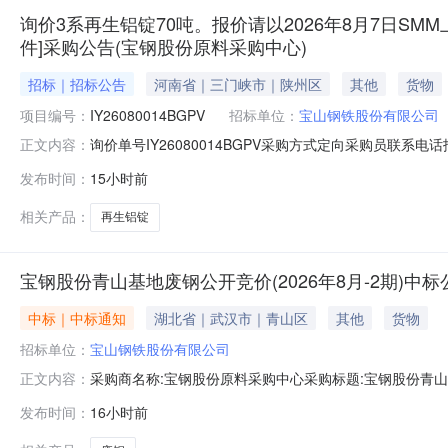
询价3系再生铝锭70吨。报价请以2026年8月7日SMM
件]采购公告(宝钢股份原料采购中心)
招标｜招标公告
河南省｜三门峡市｜陕州区
其他
货物
项目编号：
IY26080014BGPV
招标单位：
宝山钢铁股份有限公司
询价单号IY26080014BGPV采购方式定向采购员联系
正文内容：
牌采购数量计量单位要求交货期备注A5678974外购3系再
发布时间：
15小时前
额度：0.0元三、商务条款：定价说明：湿公吨。限价类别：
相关产品：
再生铝锭
宝钢股份青山基地废钢公开竞价(2026年8月-2期)中标
中标｜中标通知
湖北省｜武汉市｜青山区
其他
货物
招标单位：
宝山钢铁股份有限公司
采购商名称:宝钢股份原料采购中心采购标题:宝钢股份青山基地
正文内容：
0715:47更多咨询请点击：
发布时间：
16小时前