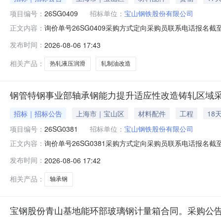
项目编号：
26SG0409
招标单位：
宝山钢铁股份有限公司
询价单号26SG0409采购方式定向采购员联系电话报名截至
正文内容：
要求交货期备注0012050热轧液压润滑及轧制油改造02宝
发布时间：
2026-08-06 17:43
支撑辊平衡液压阀台；改造2#和3#卷取机共6套助卷辊
相关产品：
热轧液压润滑
轧制油改造
钢管特钢事业部轴承钢能力提升适应性改造铸轧区域采
招标｜招标公告
上海市｜宝山区
材料配件
工程
18
项目编号：
26SG0381
招标单位：
宝山钢铁股份有限公司
询价单号26SG0381采购方式定向采购员联系电话报名截至
正文内容：
要求交货期备注001钢管特钢事业部轴承钢能力提升适应性改
发布时间：
2026-08-06 17:42
款：钢管特钢事业部轴承钢能力提升适应性改造项目铸轧
相关产品：
轴承钢
宝钢股份青山基地能环部玻璃钢计量箱合同。采购公告