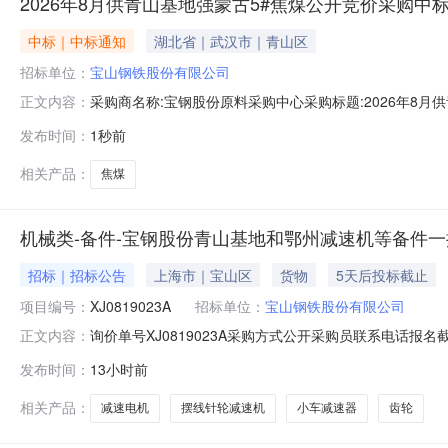
2026年8月供青山基地强蒙古5#焦煤公开竞价采购中
中标｜中标通知
湖北省｜武汉市｜青山区
招标单位：
宝山钢铁股份有限公司
采购商名称:宝钢股份原料采购中心采购标题:2026年8月供青
正文内容：
更多咨询请点击：
发布时间：
1秒前
相关产品：
焦煤
机械类-备件-宝钢股份青山基地和鄂州减速机等备件一批-
招标｜招标公告
上海市｜宝山区
货物
5天后投标截止
项目编号：
XJ0819023A
招标单位：
宝山钢铁股份有限公司
询价单号XJ0819023A采购方式公开采购员联系电话报名截
正文内容：
采购数量计量单位要求交货期备注C5664668摆线针轮减速机齿轮变速
发布时间：
13小时前
比:187;外形尺寸:中心高:290mm;原制造商:常州市武进武南变
相关产品：
减速电机
摆线针轮减速机
小车减速器
齿轮