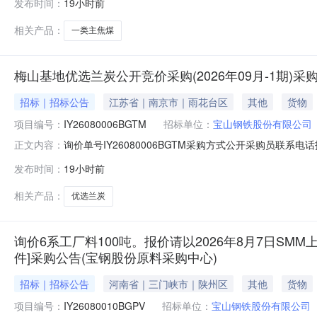
发布时间：
19小时前
二、保证金额度：2000000.0元三、商务条款：定价说明
相关产品：
一类主焦煤
梅山基地优选兰炭公开竞价采购(2026年09月-1期)
招标｜招标公告
江苏省｜南京市｜雨花台区
其他
货物
项目编号：
IY26080006BGTM
招标单位：
宝山钢铁股份有限公司
询价单号IY26080006BGTM采购方式公开采购员联系电话报
正文内容：
物料名称规格型号品牌采购数量计量单位要求交货期备注AB071
发布时间：
19小时前
二、保证金额度：2000000.0元三、商务条款：定价
相关产品：
优选兰炭
询价6系工厂料100吨。报价请以2026年8月7日SMM上
件]采购公告(宝钢股份原料采购中心)
招标｜招标公告
河南省｜三门峡市｜陕州区
其他
货物
项目编号：
IY26080010BGPV
招标单位：
宝山钢铁股份有限公司