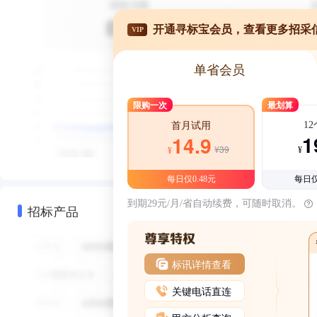
开通寻标宝会员，查看更多招采
VIP
单省会员
限购一次
最划算
1
首月试用
1
14.9
¥39
¥
¥
每日仅0.48元
每日仅
到期29元/月/省自动续费，可随时取消。
招标产品
标讯详情查看
关键电话直连