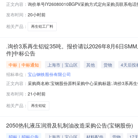
询价单号IY26080010BGPV采购方式定向采购员联系
正文内容：
牌采购数量计量单位要求交货期备注AB0058086系工厂料
发布时间：
20小时前
度：0.0元三、商务条款：定价说明：湿公吨。限价类别：数
相关产品：
再生铝工厂料
.询价3系再生铝锭35吨。报价请以2026年8月6日SMM
件]中标公告
中标｜中标通知
上海市｜宝山区
其他
货物
4天后投
招标单位：
宝山钢铁股份有限公司
采购商名称:宝钢股份原料采购中心采购标题:.询价3系再生铝
正文内容：
日【报价方式见附件】寻源方式:询比价中标供应商:未公开中标金
发布时间：
21小时前
相关产品：
再生铝锭
2050热轧液压润滑及轧制油改造采购公告(宝钢股份)
招标｜招标公告
上海市｜宝山区
材料配件
货物
17