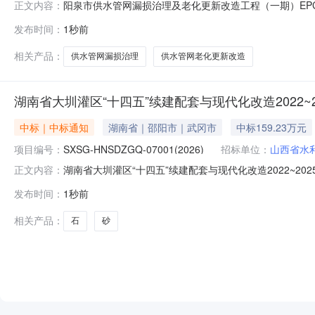
阳泉市供水管网漏损治理及老化更新改造工程（一期）EP
正文内容：
项目编号：SXSG-DXF-WZCG-2026-002-GW
发布时间：
1秒前
容/三、监督部门：本采购项目的监督部门为：山西省水
街368号(
相关产品：
供水管网漏损治理
供水管网老化更新改造
湖南省大圳灌区“十四五”续建配套与现代化改造2022
中标｜中标通知
湖南省｜邵阳市｜武冈市
中标159.23万元
项目编号：
SXSG-HNSDZGQ-07001(2026)
招标单位：
山西省水
湖南省大圳灌区“十四五”续建配套与现代化改造2022~20
正文内容：
第10标段砂、石采购（采购项目编号：SXSG-HNSDZG
发布时间：
1秒前
元二、其他公示内容无三、监督部门：本采购项目的监督部
相关产品：
石
砂