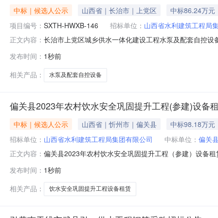
中标｜候选人公示
山西省｜长治市｜上党区
中标86.24万元
项目编号：
SXTH-HWXB-146
招标单位：
山西省水利建筑工程局
长治市上党区城乡供水一体化建设工程水泵及配套自控设备采购成交候
正文内容：
体化建设工程水泵及配套自控设备采购（项目编号：SXTH
发布时间：
1秒前
成交候选人交货期响应报价1山西博鑫源给水科技有限公司202
相关产品：
水泵及配套自控设备
偏关县2023年农村饮水安全巩固提升工程(参建)设备租
中标｜候选人公示
山西省｜忻州市｜偏关县
中标98.18万元
招标单位：
山西省水利建筑工程局集团有限公司
中标单位：
偏关
偏关县2023年农村饮水安全巩固提升工程（参建）设备租赁20260
正文内容：
饮水安全巩固提升工程（参建）设备租赁202604标，
发布时间：
1秒前
康工程队981860元2偏关县汇丰建筑工程队981886元
相关产品：
饮水安全巩固提升工程设备租赁