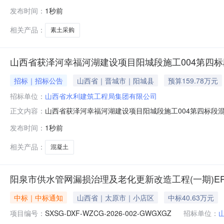
目），经评审委员会评审，确定成交人如下：一、成交人信
发布时间：
1秒前
水利建筑工程局集团有限公司四、联系方式：采购单位：山西
方式：15834136076
相关产品：
素土采购
山西省获泽河幸福河湖建设项目阳城段施工004第四
招标｜招标公告
山西省｜晋城市｜阳城县
预算159.78万元
招标单位：
山西省水利建筑工程局集团有限公司
山西省获泽河幸福河湖建设项目阳城段施工004第四标段
正文内容：
设项目阳城段施工004第四标段生混凝土采购项目已具备
发布时间：
1秒前
施工004第四标段混凝土采购项目1.2采购人：山西省水利
工程、新建生态固床梗
相关产品：
混凝土
阳泉市供水管网漏损治理及老化更新改造工程(一期)E
中标｜中标通知
山西省｜太原市｜小店区
中标40.63万元
项目编号：
SXSG-DXF-WZCG-2026-002-GWGXGZ
招标单位：