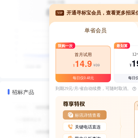
开通寻标宝会员，查看更多招采
VIP
单省会员
限购一次
最划算
1
首月试用
1
14.9
¥39
¥
¥
每日仅0.48元
每日仅
到期29元/月/省自动续费，可随时取消。
招标产品
标讯详情查看
关键电话直连