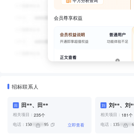
甲方分析查询
会员尊享权益
招标联系人
田**、田**
刘**、刘*
田
刘
个
个
235
181
相关项目：
相关项目：
立即查看
电话：
150
95
电话：
135
6
******
******