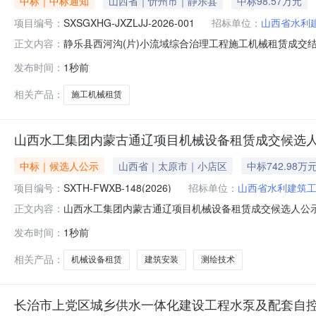
中标｜中标通知
山西省｜忻州市｜静乐县
中标98.57万元
项目编号：
SXSGXHG-JXZLJJ-2026-001
招标单位：
山西省水利
静乐县西河沟(片)小流域综合治理工程施工机械租赁成交结果公
正文内容：
员会评审，确定成交人如下：一、成交人信息成交人成交价
发布时间：
1秒前
利建筑工程局集团有限公司四、联系方式：采购单位：山西省
式：
相关产品：
施工机械租赁
山西水工集团内蒙古通辽项目机械设备租赁成交候选
中标｜候选人公示
山西省｜太原市｜小店区
中标742.98万
项目编号：
SXTH-FWXB-148(2026)
招标单位：
山西省水利建筑
山西水工集团内蒙古通辽项目机械设备租赁成交候选人公示公示开始时
正文内容：
（项目编号：SXTH-FWXB-148（2026）），经
发布时间：
1秒前
力建筑工程有限公司3个月，自合同生效之日起3日内进场。
相关产品：
机械设备租赁
建筑安装
测绘技术
长治市上党区城乡供水一体化建设工程水泵及配套自