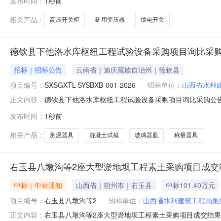
发布时间：
1秒前
邀请供应商参加询比采购活动。1采购项目简介1.1采购
省水利建筑工程局集团有限公
相关产品：
高压开关柜
矿用变压器
馈电开关
德钦县下他洛水库枢纽工程试验设备采购项目询比采
招标｜招标公告
云南省｜迪庆藏族自治州｜德钦县
项目编号：
SXSGXTL-SYSBXB-001-2026
招标单位：
山西省水利
德钦县下他洛水库枢纽工程试验设备采购项目询比采购公告德钦
正文内容：
下他洛水库枢纽工程试验设备采购项目已具备采购条件，现
发布时间：
1秒前
采购人：山西省水利建筑工程局集团有限公司1.3采购代理
枝镇下他洛
相关产品：
测温器具
混凝土试模
玻璃器皿
称量器具
右玉县八墩沟等2座大型淤地坝工程素土采购项目成交
中标｜中标通知
山西省｜朔州市｜右玉县
中标101.40万元
项目编号：
右玉县八墩沟等2
招标单位：
山西省水利建筑工程局集
右玉县八墩沟等2座大型淤地坝工程素土采购项目成交结
正文内容：