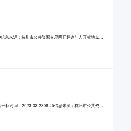
409:30信息来源：杭州市公共资源交易网开标参与人开标地点临
工期：365，投标保证金额：30，投标文件递交时间：
标文件递交时间：2023
标时间：2023-03-2808:45信息来源：杭州市公共资源
司，报价：548.211600，工期：120，投标保证金额：
投标保证金额：12，投