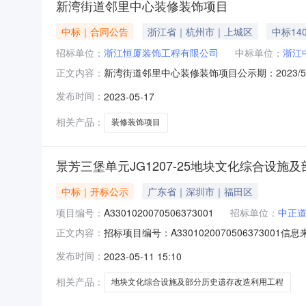
新湾街道邻里中心装修装饰项目
中标｜合同公告
浙江省｜杭州市｜上城区
中标140
招标单位：
浙江恒厦装饰工程有限公司
中标单位：
浙江
新湾街道邻里中心装修装饰项目公示期：2023/5
正文内容：
(万元)工期要求(天)得分1浙江中南建设集团有限公
发布时间：
2023-05-17
联合体牵头人或联合体成员）自2018年4月1
相关产品：
装修装饰项目
景芳三堡单元JG1207-25地块文化综合设施
中标｜开标公示
广东省｜深圳市｜福田区
项目编号：
A3301020070506373001
招标单位：
中正
招标项目编号：A3301020070506373
正文内容：
2023-05-1009:30信息来源：杭州市公共
发布时间：
2023-05-11 15:10
1794.850000，工期：90，投标保证金额：
相关产品：
地块文化综合设施及部分历史遗存改造利用工程