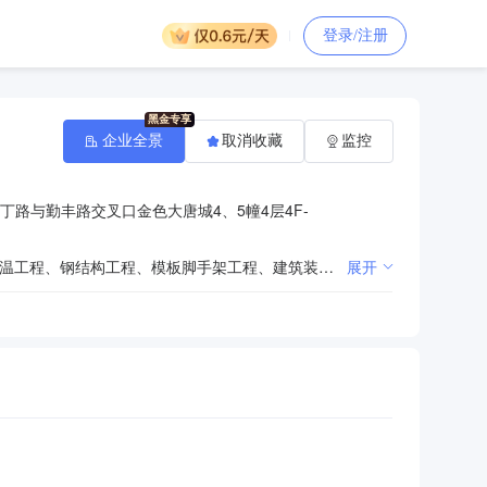
登录/注册
企业全景
取消收藏
监控
丁路与勤丰路交叉口金色大唐城4、5幢4层4F-
服务：建筑工程、地基与基础工程、起重设备安装工程、电子与智能化工程、消防设施工程、防水防腐保温工程、钢结构工程、模板脚手架工程、建筑装修装饰工程、机电工程、建筑幕墙工程、古建筑工程、城市及道路照明工程、环保工程、特种工程、安全防范工程、展览陈列工程的设计与施工，金属门窗工程施工，建筑工程管理及造价咨询，市政公用工程公路工程，铁路工程，水利水电工程，电力工程，通信工程，桥梁工程，机场场道工程，绿化园林工程，防辐射工程，加固工程；批发、零售：石材，建筑材料，五金制品，家具，木制品；其他无需报经审批的一切合法项目。（依法须经批准的项目，经相关部门批准后方可开展经营活动）
展开