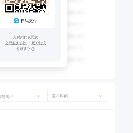
扫码支付
支付则代表同意
交易服务协议
｜
用户协议
发票获取
省份地区