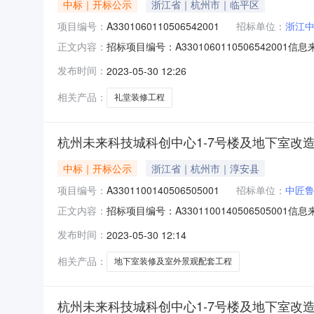
中标｜开标公示
浙江省｜杭州市｜临平区
项目编号：
A3301060110506542001
招标单位：
浙江
招标项目编号：A33010601105065420
正文内容：
开标地点西湖-开标室三开标时间2023-05-29
发布时间：
2023-05-30 12:26
间：2023/05/29；投标人名称：浙江欧维建设
相关产品：
礼堂装修工程
杭州未来科技城科创中心1-7号楼及地下室改
中标｜开标公示
浙江省｜杭州市｜淳安县
项目编号：
A3301100140506505001
招标单位：
中匠鲁
招标项目编号：A330110014050650
正文内容：
2023-05-2909:30信息来源：杭州市公共
发布时间：
2023-05-30 12:14
价：1191.344300，工期：90，投标保证金
相关产品：
地下室装修及室外景观配套工程
杭州未来科技城科创中心1-7号楼及地下室改造