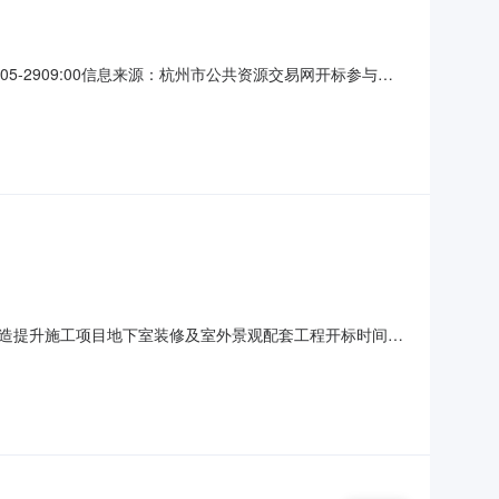
-05-2909:00信息来源：杭州市公共资源交易网开标参与人
146000，工期：145，投标保证金额：20，投标文件递交时
45日历天，投标保证
地下室改造提升施工项目地下室装修及室外景观配套工程开标时间：
30开标记录内容投标人名称：中匠鲁班（杭州）建设有限公司，报
限公司，报价：1214.1