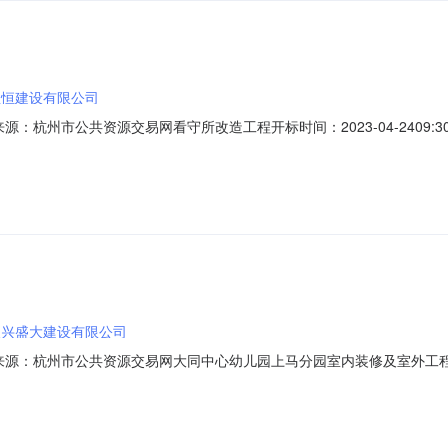
宝恒建设有限公司
01信息来源：杭州市公共资源交易网看守所改造工程开标时间：2023-04-2
0开标记录内容投标人名称：浙江宝恒建设有限公司，报价：1894.191400，
团有限公司，报价：1961.800500，工期：365，投标保证金额：30，投
长兴盛大建设有限公司
01信息来源：杭州市公共资源交易网大同中心幼儿园上马分园室内装修及室外工程开
2023-03-2808:45开标记录内容投标人名称：浙江长兴盛大建设有限公
人名称：杭州广润建筑工程有限公司，报价：542.595600，工期：120，