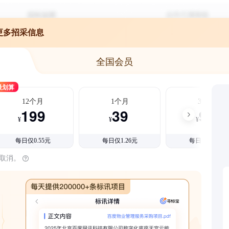
更多招采信息
全国会员
最划算
12个月
1个月
3个月
199
39
99
¥
¥
¥
每日仅0.55元
每日仅1.26元
每日仅1.08元
时取消。