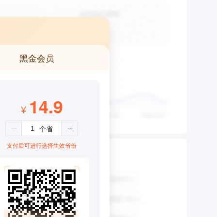
黑金会员
14.9
¥
支付后可进行选择生效省份