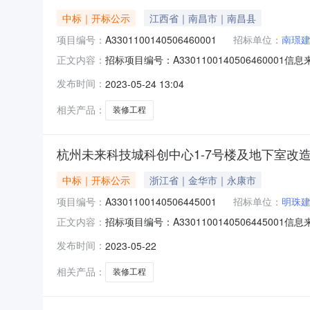
中标｜开标公示
江西省｜南昌市｜南昌县
项目编号：
A3301100140506460001
招标单位：
南璟
招标项目编号：A33011001405064600
正文内容：
2309:30信息来源：杭州市公共资源交易网开标参
发布时间：
2023-05-24 13:04
期：90个日历天，投标保证金额：50，投标文件递交
相关产品：
装修工程
杭州未来科技城科创中心1-7号楼及地下室改造提
中标｜开标公示
浙江省｜金华市｜永康市
项目编号：
A3301100140506445001
招标单位：
明珠
招标项目编号：A33011001405064450
正文内容：
05-2209:30信息来源：杭州市公共资源交易
发布时间：
2023-05-22
4395.200000，工期：90，投标保证金额：5
相关产品：
装修工程