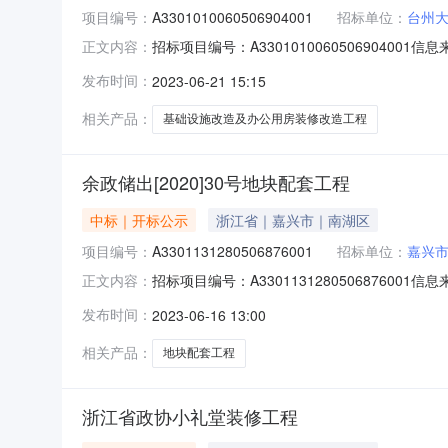
项目编号：
A3301010060506904001
招标单位：
台州
招标项目编号：A33010100605069040
正文内容：
市公共资源交易网开标参与人开标地点第3开标室开标
发布时间：
2023-06-21 15:15
10，投标文件递交时间：2023/06/20；投标
相关产品：
基础设施改造及办公用房装修改造工程
余政储出[2020]30号地块配套工程
中标｜开标公示
浙江省｜嘉兴市｜南湖区
项目编号：
A3301131280506876001
招标单位：
嘉兴
招标项目编号：A330113128050687600
正文内容：
参与人开标地点临平-1号开标室开标时间2023-0
发布时间：
2023-06-16 13:00
递交时间：2023/06/15；投标人名称：温州宏
相关产品：
地块配套工程
浙江省政协小礼堂装修工程