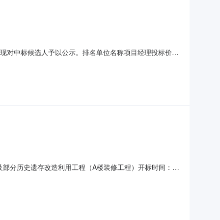
员会评审,现对中标候选人予以公示。排名单位名称项目经理投标价格
36资格条件对业绩的要求：;;;;投标人（如以联合体形式投标的，
）；n注：工程业绩时间以工程
综合设施及部分历史遗存改造利用工程（A楼装修工程）开标时间：
标记录内容投标人名称：中正道和建设集团有限公司，报价：
份有限公司，报价：1838.