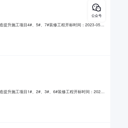
公众号
提升施工项目4#、5#、7#装修工程开标时间：2023-05-
投标人名称：南璟建设有限公司，报价：5189.871600，工
16.81690
造提升施工项目1#、2#、3#、6#装修工程开标时间：2023-
记录内容投标人名称：明珠建设集团有限公司，报价：
：4280.098200