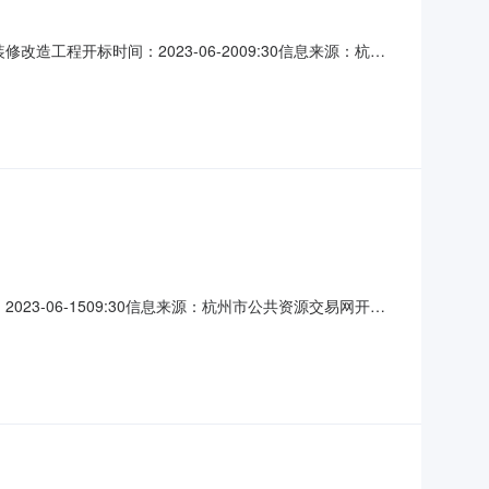
改造工程开标时间：2023-06-2009:30信息来源：杭州
司，报价：785.516000，工期：105，投标保证金额：
保证金额：10，投标文
2023-06-1509:30信息来源：杭州市公共资源交易网开标
07.936700，工期：135，投标保证金额：50，投标文件
，投标文