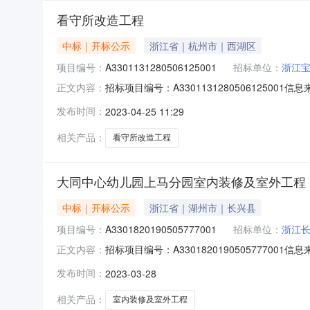
看守所改造工程
中标｜开标公示
浙江省｜杭州市｜西湖区
项目编号：
A3301131280506125001
招标单位：
浙江
招标项目编号：A33011312805061250
正文内容：
平-1号开标室开标时间2023-04-2409:3
发布时间：
2023-04-25 11:29
2023/04/24；投标人名称：石家庄一建建设集
相关产品：
看守所改造工程
大同中心幼儿园上马分园室内装修及室外工程
中标｜开标公示
浙江省｜湖州市｜长兴县
项目编号：
A3301820190505777001
招标单位：
浙江
招标项目编号：A33018201905057770
正文内容：
交易网开标参与人开标地点建德-第一开标室开标时间
发布时间：
2023-03-28
12，投标文件递交时间：2023/03/28；投标
相关产品：
室内装修及室外工程