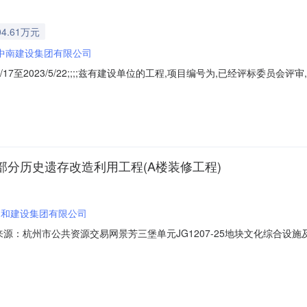
4.61万元
中南建设集团有限公司
/17至2023/5/22;;;;兹有建设单位的工程,项目编号为,已经评标委
司、浙江中南机电智能科技有限公司;吴利娟;1404.6126;;120;97.
日以来完成过1个单项合同金额在1500万元及以上的装饰装修工程（施工类
及部分历史遗存改造利用工程(A楼装修工程)
道和建设集团有限公司
001信息来源：杭州市公共资源交易网景芳三堡单元JG1207-25地块文化
资源交易网开标参与人开标地点开标405开标时间2023-05-1009:30开
30，投标文件递交时间：2023/05/10；投标人名称：深圳市华南装饰集团股