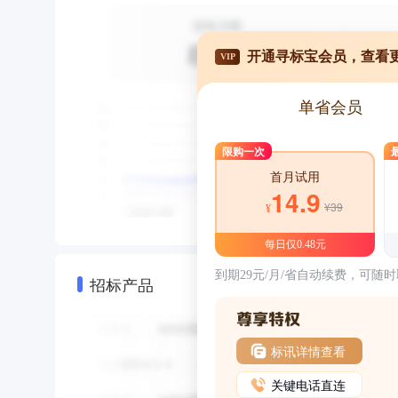
开通寻标宝会员，查看
VIP
单省会员
限购一次
首月试用
14.9
¥39
¥
每日仅0.48元
到期29元/月/省自动续费，可随
招标产品
标讯详情查看
关键电话直连