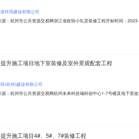
中湛环境建设有限公司
01信息来源：杭州市公共资源交易网浙江省政协小礼堂装修工程开标时间：2023
09:00开标记录内容投标人名称：浙江中湛环境建设有限公司，报价：1119.
有限公司、杭州云甲建设工程有限公司，报价：1095.899600，工期：1
造提升施工项目地下室装修及室外景观配套工程
班(杭州)建设有限公司
5001信息来源：杭州市公共资源交易网杭州未来科技城科创中心1-7号楼及
资源交易网开标参与人开标地点余杭3号开标室开标时间2023-05-2909:
额：15，投标文件递交时间：2023/05/29；投标人名称：浙江长兴精诚建设有
提升施工项目4#、5#、7#装修工程