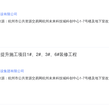
建设有限公司
01信息来源：杭州市公共资源交易网杭州未来科技城科创中心1-7号楼及地下室改造
与人开标地点余杭1号开标室开标时间2023-05-2309:30开标记录内容
时间：2023/05/23；投标人名称：杭州昊方建筑工程有限公司，报价：49
升施工项目1#、2#、3#、6#装修工程
建设集团有限公司
01信息来源：杭州市公共资源交易网杭州未来科技城科创中心1-7号楼及地下室改
网开标参与人开标地点余杭1号开标室开标时间2023-05-2209:30开标
0，投标文件递交时间：2023/05/22；投标人名称：浙江中晨建设有限公司，报价