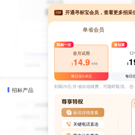
开通寻标宝会员，查看更多招采
VIP
单省会员
限购一次
最划算
1
首月试用
1
14.9
¥39
¥
¥
每日仅0.48元
每日仅
到期29元/月/省自动续费，可随时取消。
招标产品
标讯详情查看
关键电话直连