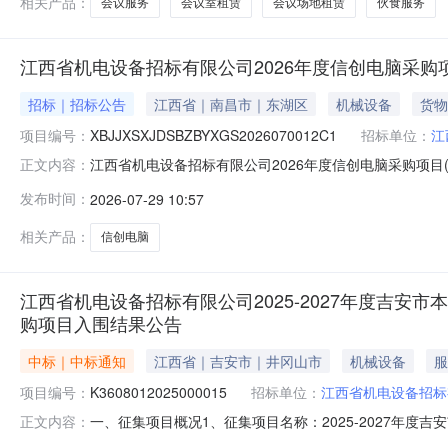
相关产品：
会议服务
会议室租赁
会议场地租赁
伙食服务
江西省机电设备招标有限公司2026年度信创电脑采购项
招标｜招标公告
江西省｜南昌市｜东湖区
机械设备
货物
项目编号：
XBJJXSXJDSBZBYXGS2026070012C1
招标单位：
江
江西省机电设备招标有限公司2026年度信创电脑采购项目(第
正文内容：
江西省机电设备招标有限公司项目编号：XBJJXSXJDSBZBYXG
发布时间：
2026-07-29 10:57
区详细地址：采购人指定地点对供应商的要求采购类型：
相关产品：
信创电脑
江西省机电设备招标有限公司2025-2027年度吉
购项目入围结果公告
中标｜中标通知
江西省｜吉安市｜井冈山市
机械设备
服
项目编号：
K3608012025000015
招标单位：
江西省机电设备招标
一、征集项目概况1、征集项目名称：2025-2027年
正文内容：
号：K36080120250000153、征集项目简介：