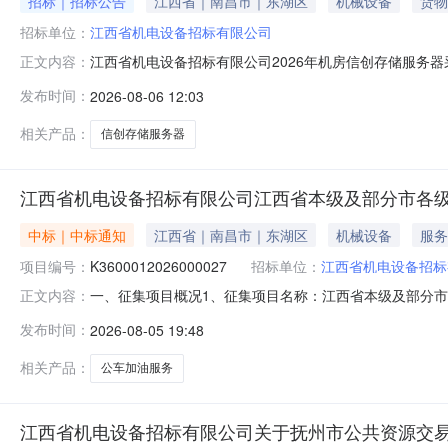
招标｜招标公告
江西省｜南昌市｜东湖区
机械设备
货物
招标单位：
江西省机电设备招标有限公司
江西省机电设备招标有限公司2026年机房信创存储服务
正文内容：
如下：1.项目概况1.1项目名称：江西省机电设备招标有限
发布时间：
2026-08-06 12:03
成相应设备供货、安装、调试并投入使用。1.4采购范围
持文件存储（NAS）、
相关产品：
信创存储服务器
江西省机电设备招标有限公司江西省本级及部分市各级国
中标｜中标通知
江西省｜南昌市｜东湖区
机械设备
服务
项目编号：
K3600012026000027
招标单位：
江西省机电设备招标
一、征集项目概况1、征集项目名称：江西省本级及部分市各
正文内容：
K36000120260000273、征集项目简介：江西省
发布时间：
2026-08-05 19:48
江西省机电设备招标有限公司2、联系人：曾琦3、联系方式：
采购包名称
相关产品：
公车加油服务
江西省机电设备招标有限公司关于抚州市公共资源交易平台