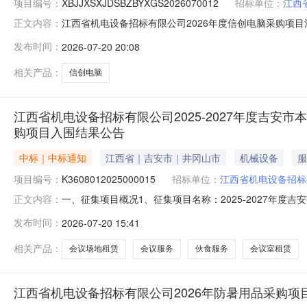
项目编号：
XBJJXSXJDSBZBYXGS2026070012
招标单位：
江西
江西省机电设备招标有限公司2026年度信创电脑采购项目江
正文内容：
标有限公司项目编号：XBJJXSXJDSBZBYXGS2026070
发布时间：
2026-07-20 20:08
指定地点对供应商的要求采购类型：单次采购报价要求：
相关产品：
信创电脑
江西省机电设备招标有限公司2025-2027年度吉
购项目入围结果公告
中标｜中标通知
江西省｜吉安市｜井冈山市
机械设备
服
项目编号：
K3608012025000015
招标单位：
江西省机电设备招标
一、征集项目概况1、征集项目名称：2025-2027年
正文内容：
号：K36080120250000153、征集项目简介：
发布时间：
2026-07-20 15:41
协议期（2027年12月12日）满前，按照征集公告要求
联系方式：0
相关产品：
会议场地租赁
会议服务
伙食服务
会议室租赁
江西省机电设备招标有限公司2026年防暑用品采购项