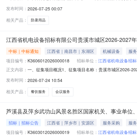
次询比有效供应商不足三家，现发布第二次询比公告，现诚邀
发布时间：
2026-07-25 00:07
（含税）、约361人，总预算随实际供货人数按该单价核
格、生产日期、标准编
相关产品：
防暑用品
江西省机电设备招标有限公司贵溪市城区2026-20
中标｜中标通知
江西省｜南昌市｜东湖区
机械设备
服务
项目编号：
K3606012026000018
招标单位：
江西省机电设备招标
一、征集项目概况1、征集项目名称：贵溪市城区2026-20
正文内容：
江西省财政厅印发的《江西省党政机关会议定点管理细则》（
发布时间：
2026-07-24 10:54
式框架协议采购项目进行征集。全国各级党政机关、事业
有限公司2
相关产品：
餐饮服务
会议服务
芦溪县及萍乡武功山风景名胜区国家机关、事业单位、社
招标｜招标公告
江西省｜萍乡市｜安源区
服务采购
服务
项目编号：
K3603012026000019
招标单位：
江西省机电设备招标