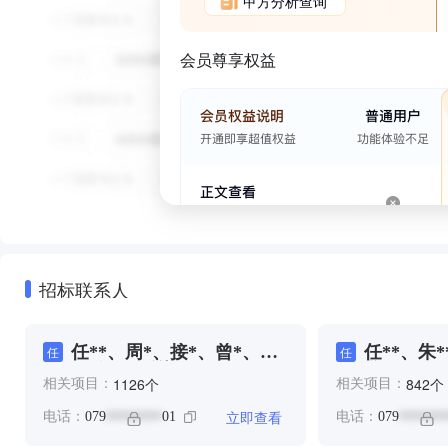
甲方分析查询
会员尊享权益
招标联系人
任**、周*、接*、曾*、杨
任**、朱*
任
任
*、江**、谢***
魏**
个
个
1126
842
相关项目：
相关项目：
立即查看
电话：
079
01
电话：
079
********
*******