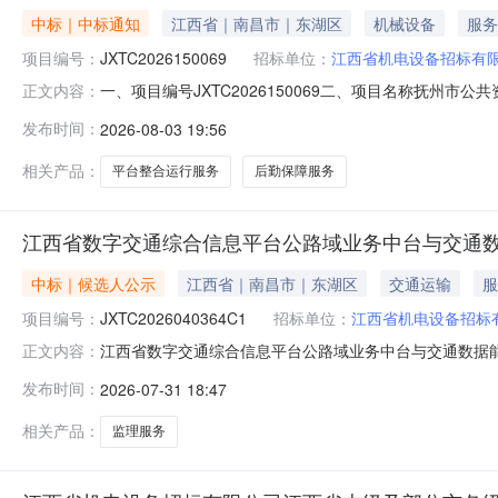
中标｜中标通知
江西省｜南昌市｜东湖区
机械设备
服务
项目编号：
JXTC2026150069
招标单位：
江西省机电设备招标有
一、项目编号JXTC2026150069二、项目名称抚
正文内容：
人：张羽供应商联系电话：0794-7888699供应商
发布时间：
2026-08-03 19:56
（%）：1434000.00四、主要标的信息名称服务范
际合同签订日期起算
相关产品：
平台整合运行服务
后勤保障服务
江西省数字交通综合信息平台公路域业务中台与交通
中标｜候选人公示
江西省｜南昌市｜东湖区
交通运输
服
项目编号：
JXTC2026040364C1
招标单位：
江西省机电设备招标
江西省数字交通综合信息平台公路域业务中台与交通数据
正文内容：
务第二次（项目编号：JXTC2026040364C1）于2
发布时间：
2026-07-31 18:47
的中标候选人：广东信佰工程咨询有限公司排序第二的中
省机电设备招标有限公
相关产品：
监理服务