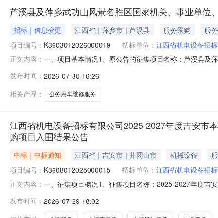
芦溪县及萍乡武功山风景名胜区国家机关、事业单位、社会
招标｜信息变更
江西省｜萍乡市｜芦溪县
服务采购
服务
项目编号：
K3603012026000019
招标单位：
江西省机电设备招标
一、项目基本情况1、原公告的征集项目名称：芦溪县及萍乡
正文内容：
号：K3603012026000019二、更正信息更正
发布时间：
2026-07-30 16:26
提交截止时间：2026-08-1109:00:00，更正为：2026-08-
相关产品：
公务用车维修服务
江西省机电设备招标有限公司2025-2027年度吉
购项目入围结果公告
中标｜中标通知
江西省｜吉安市｜井冈山市
机械设备
服
项目编号：
K3608012025000015
招标单位：
江西省机电设备招标
一、征集项目概况1、征集项目名称：2025-2027年
正文内容：
号：K36080120250000153、征集项目简介：
发布时间：
2026-07-29 18:02
协议期（2027年12月12日）满前，按照征集公告要求
联系方式：0