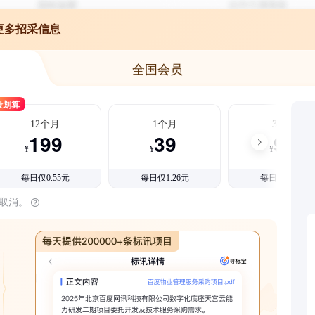
更多招采信息
全国会员
最划算
12个月
1个月
3个月
199
39
99
¥
¥
¥
每日仅0.55元
每日仅1.26元
每日仅1.08元
时取消。