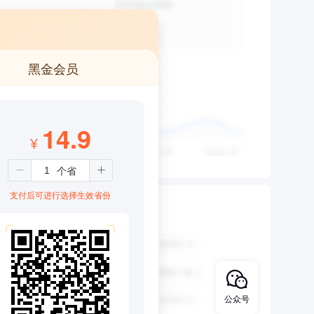
黑金会员
14.9
¥
支付后可进行选择生效省份
公众号