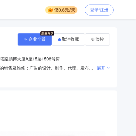
登录/注册
企业全景
取消收藏
监控
路鹏博大厦A座15层1508号房
计算机软硬件的开发与销售；计算机、办公设备、电子产品、通讯设备、家用电器、建筑设备、机电设备的销售及维修；广告的设计、制作、代理、发布；电脑图文设计、制作；办公耗材、办公用品、日用百货、文化体育用品、工艺礼品、针纺织品、钟表、眼镜、箱包、仪器仪表、化工产品（不含危险化学品）、酒店用品、电线电缆、汽车配件、鞋帽服饰、五金交电、家具、建材、标识（示、志）标牌、消防器材、化妆品、医疗保健、药品、一、二类医疗器械、食品、食用农产品、预包装食品销售；教学设备、视频会议设备、音视频设备、舞台机械设备、多媒体设备、智能家居设备的销售及安装；计算机网络工程、安防监控工程、楼宇综合布线工程、电力工程、城市及楼宇亮化工程、园林绿化工程的设计及施工；打字复印服务；货运代理；机械设备租赁；图书、报纸、期刊、电子出版物、音像制品的零售；货物及技术的进出口业务；计算机等信息化设备及软件的咨询与服务。（依法须经批准的项目,经相关部门批准后方可开展经营活动）
展开