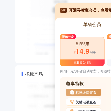
开通寻标宝会员，查看
VIP
单省会员
限购一次
首月试用
14.9
¥39
¥
每日仅0.48元
到期29元/月/省自动续费，可随
招标产品
标讯详情查看
关键电话直连