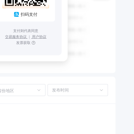
扫码支付
支付则代表同意
交易服务协议
｜
用户协议
发票获取
省份地区