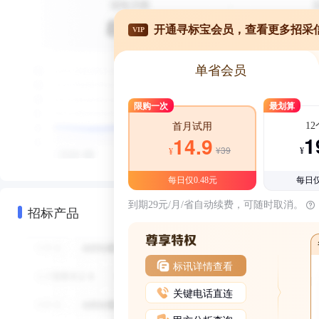
开通寻标宝会员，查看更多招采
VIP
单省会员
限购一次
最划算
1
首月试用
1
14.9
¥39
¥
¥
每日仅0.48元
每日仅
到期29元/月/省自动续费，可随时取消。
招标产品
标讯详情查看
关键电话直连