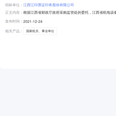
招标单位：
江西江印票证印务股份有限公司
根据江西省财政厅政府采购监管处的委托，江西省机电设备
正文内容：
JXTC2021080529（01/02/03/04/05包）
发布时间：
2021-12-24
委员会评审采购人确认，中标结果如下：招标公告发布日期：2
相关产品：
国家机关、事业单位