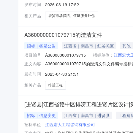
发布时间：
2026-03-19 17:52
相关产品：
农贸市场保洁、值班服务外包
A3600000001079715的澄清文件
招标｜答疑公告
江西省｜南昌市｜红谷滩区
其他
项目编号：
A3600000001079715
招标单位：
江西宏大
A3600000001079715的澄清文件文件
正文内容：
（最高限价）0元人民币评标办法TYPB_JX
发布时间：
2025-04-30 21:31
宏大工程咨询有限公司关于江西省赣中区排涝工
投标报价备注江西省
相关产品：
排涝工程
[进贤县]江西省赣中区排涝工程进贤片区设计[
招标｜信息变更
江西省｜南昌市｜进贤县
工程建
招标单位：
江西宏大工程咨询有限公司
内容：资格预审公告/招标公告澄清补遗文件下载