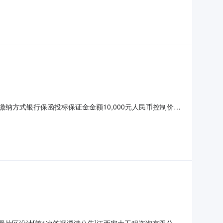
金缴纳方式银行保函投标保证金金额10,000元人民币控制价
后开标时间延期后开标地点对文件澄清与修改的主要内容江西
格式中五、勘察设计费用清单项目名称（标段名称）控制价
贤片区设计[第1次答疑澄清公告]江西宏大工程咨询有限公司