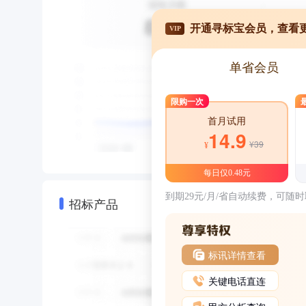
开通寻标宝会员，查看
VIP
单省会员
限购一次
首月试用
14.9
¥39
¥
每日仅0.48元
到期29元/月/省自动续费，可随
招标产品
标讯详情查看
关键电话直连