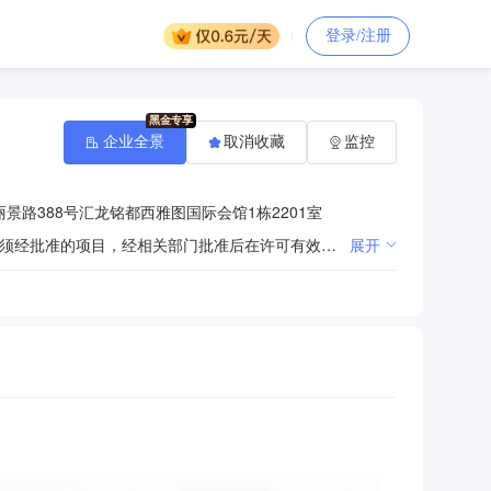
登录/注册
企业全景
取消收藏
监控
景路388号汇龙铭都西雅图国际会馆1栋2201室
许可项目：建设工程监理，建设工程勘察，建设工程设计，住宅室内装饰装修，水利工程建设监理（依法须经批准的项目，经相关部门批准后在许可有效期内方可开展经营活动，具体经营项目和许可期限以相关部门批准文件或许可证件为准） 一般项目：工程造价咨询业务，招投标代理服务，政府采购代理服务，工程技术服务（规划管理、勘察、设计、监理除外），园林绿化工程施工，工程管理服务，市政设施管理，资产评估，社会稳定风险评估，价格鉴证评估，矿业权评估服务，水利相关咨询服务，安全咨询服务，信息咨询服务（不含许可类信息咨询服务），农业面源和重金属污染防治技术服务，土壤环境污染防治服务，人力资源服务（不含职业中介活动、劳务派遣服务），建筑工程机械与设备租赁，水污染治理，建设工程消防验收现场评定技术服务（除依法须经批准的项目外，凭营业执照依法自主开展经营活动）
展开