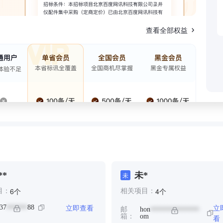
查看全部权益
**
未*
未
个
个
6
4
目：
相关项目：
立即查看
立
37
88
******
邮
hon
**************
箱：
om
看