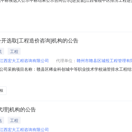
清文件各潜在投标人：原招标文件第六章投标文件格式中五、勘察设计费
勘测设计费的80%投标人：_____(盖章)____法定代表人(或委托代理人
开选取[工程造价咨询]机构的公告
筑
工程
江西宏大工程咨询有限公司
代理单位：
赣州市赣县区城投工程管理有
公司采购项目名称：赣县区稀金科创城中等职业技术学校涵管排水工程结
151245项目规模：投资额（￥1500000.0元）服务类型：工程造价咨询
涵管排水工程结算审核洽谈时间：3（个工作日）签订合同时间：15（个
核
代理]机构的公告
电
工程
江西宏大工程咨询有限公司