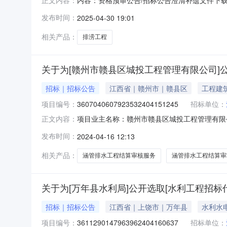
正文内容：
关于江西省赣中区排涝工程进贤片区设计答疑澄
发布时间：
2025-04-30 19:01
中区排涝工程进贤片区设计招标控制费率：初步设计批复
修改为五
相关产品：
排涝工程
关于为[赣州市赣县区城投工程管理有限公司]公
招标｜招标公告
江西省｜赣州市｜赣县区
工程建
项目编号：
3607040607923532404151245
招标单位：
项目业主名称：赣州市赣县区城投工程管理有限
正文内容：
购项目编码：3607040607923532404
发布时间：
2024-04-16 12:13
服务内容：赣县区稀金科创城中等职业技术学校
方式：邀请直
相关产品：
涵管排水工程结算审核服务
涵管排水工程结算审
关于为[万年县水利局]公开选取[水利工程招标
招标｜招标公告
江西省｜上饶市｜万年县
水利水
项目编号：
3611290147963962404160637
招标单位：