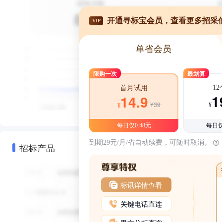
开通寻标宝会员，查看更多招采
VIP
单省会员
限购一次
最划算
1
首月试用
1
14.9
¥39
¥
¥
每日仅0.48元
每日仅
到期29元/月/省自动续费，可随时取消。
招标产品
标讯详情查看
关键电话直连