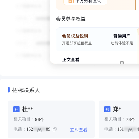
甲方分析查询
会员尊享权益
招标联系人
杜**
郑*
杜
郑
个
个
96
73
相关项目：
相关项目：
立即查看
电话：
152
89
电话：
151
4
******
******