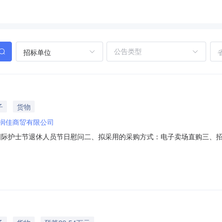
招标单位
子
货物
润佳商贸有限公司
国际护士节退休人员节日慰问二、拟采用的采购方式：电子卖场直购三、招标编号
3400常德丰彩好润佳商贸有限公司对该项目有异议的，可以在公示期限
直购相关程序。五、联系方式：联系人：杨北联系电话：0736-77885