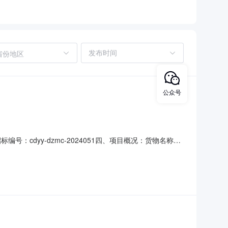
省份地区
公众号
：cdyy-dzmc-2024051四、项目概况：货物名称数
内（本公示发布之日后的3个工作日），以书面形式向采购人提
93地址：常德市第一人民医院生活服务楼311室监督部门：