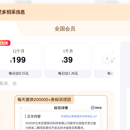
更多招采信息
全国会员
最划算
12个月
1个月
3个月
199
39
99
¥
¥
¥
每日仅0.55元
每日仅1.26元
每日仅1.08元
时取消。