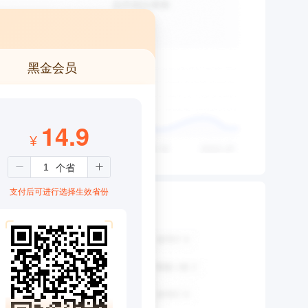
黑金会员
14.9
¥
支付后可进行选择生效省份