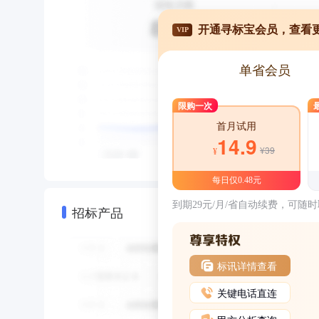
开通寻标宝会员，查看
VIP
单省会员
限购一次
首月试用
14.9
¥39
¥
每日仅0.48元
到期29元/月/省自动续费，可随
招标产品
标讯详情查看
关键电话直连