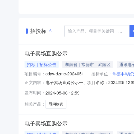
招投标
6
电子卖场直购公示
招标｜招标公告
湖南省｜常德市｜武陵区
通讯电
项目编号：
cdyy-dzmc-2024051
招标单位：
常德丰彩好
电子卖场直购公示一、项目名称：2024年5.12
正文内容：
量直购价（元）拟采购单位备注慰问物资2174
发布时间：
2024-05-06 12:59
出；公示期后无异议，采购人将择期进行电子卖场
院纪
相关产品：
慰问物资
电子卖场直购公示