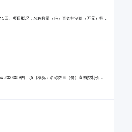
3115四、项目概况：名称数量（份）直购控制价（万元）拟采
的3个工作日），以书面形式向采购人提出；公示期后无异
第一人民医院生活服务楼311室监督部门：院纪委监察室联系
-2023059四、项目概况：名称数量（份）直购控制价
发布之日后的3个工作日），以书面形式向采购人提出；公示期
常德市第一人民医院生活服务楼311室监督部门：院纪委监察