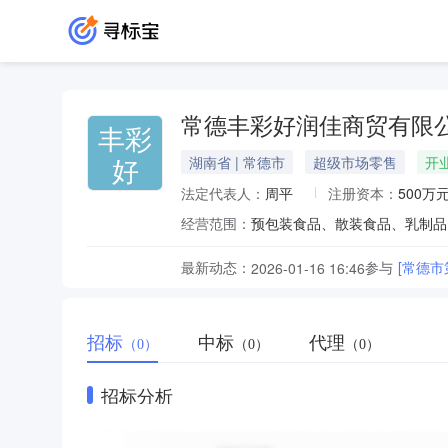
常德丰彩好润佳商贸有限
丰彩
好
湖南省 | 常德市
超级市场零售
开
法定代表人：
周平
注册资本：
500万
经营范围：
最新动态：
参与
[常德市
2026-01-16 16:46
招标
中标
代理
（0）
（0）
（0）
招标分析