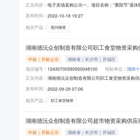
电子卖场直购公示一、项目名称：“重阳节”退休职
正文内容：
价（元）拟采购单位备注慰问物资450份341
发布时间：
2022-10-18 19:27
公示期后无异议，采购人将择期进行电子卖场直购
委监察室
相关产品：
慰问物资
湖南德沅众创制造有限公司职工食堂物资采购
中标｜开标公示
湖南省｜长沙市｜开福区
项目编号：
12430700580920048100
招标单位：
湖南十
湖南德沅众创制造有限公司职工食堂物资采购供应商招标
正文内容：
时间2022-09-2809:30开标记录内容投标人名
发布时间：
2022-09-29 07:06
人名称:湖南金榆佳源园林建设工程有限公司;项目负责人
相关产品：
职工食堂物资
湖南德沅众创制造有限公司超市物资采购供应
中标｜开标公示
湖南省｜长沙市｜开福区