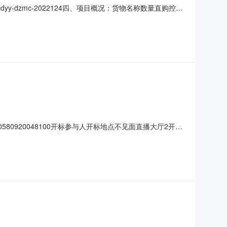
dzmc-2022124四、项目概况：货物名称数量直购控制
本公示发布之日后的3个工作日），以书面形式向采购人提出；
地址：常德市第一人民医院生活服务楼311室监督部门：院纪
580920048100开标参与人开标地点不见面直播大厅2开标
;质量要求:;保证金金额:0.00元,投标文件递交时间:未上传,投标