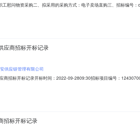
工慰问物资采购二、拟采用的采购方式：电子卖场直购三、招标编号：cdyy-
83常德丰彩好润佳商贸有限公司对该项目有异议的，可以在公示期限内（
相关程序。五、联系方式：联系人：杨北联系电话：0736-7788593
供应商招标开标记录
安供应链管理有限公司
开标记录开标时间：2022-09-2809:30招标项目编号：12430700
称:湖南十安供应链管理有限公司;项目负责人:;报价:0.00元/%;工期:日历天
:;报价:0.00元/%;工期:日历天;质量要求:;保证金金额:0.00元,
商招标开标记录