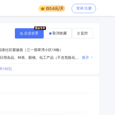
登录/注册
企业全景
取消收藏
监控
闾港社区紫缘路（三一翡翠湾小区19栋）
预包装食品、散装食品、乳制品（含婴幼儿配方乳粉）、果品、蔬菜、婴儿用品、家用电器、电子产品、日用杂品、钟表、眼镜、化工产品（不含危险化学品及监控化学品）、床上用品、针织品、服装、皮革制品、首饰、花卉、体育用品（不含弩）、医疗用品及器材、音像制品、图书（不含出版物进口经营）、报刊（不含出版物进口经营）的销售；卷烟、雪茄烟专门零售服务；糕点、面包制造；小吃服务；代收代缴水电费；物业管理；专业停车场服务；自有商业房屋租赁服务；儿童乐园服务；广告制作、发布及代理服务。（依法须经批准的项目，经相关部门批准后方可开展经营活动）
展开
16日]