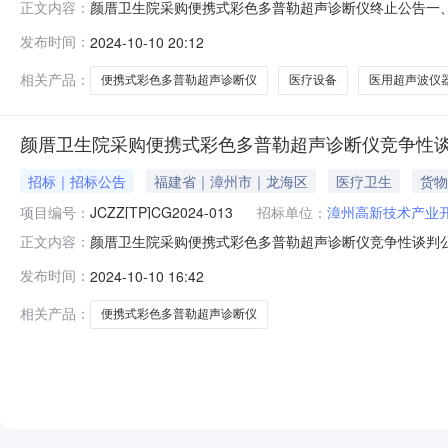
颜厝卫生院采购便携式彩色多普勒超声诊断仪终止公告一、项目
正文内容：
目终止的原因接采购人通知，因计划有变，本项目终止。
发布时间：
2024-10-10 20:12
颜厝卫生院地址：龙海区颜厝镇锦浦桥头联系方式：蔡先生、0
503室联系
相关产品：
便携式彩色多普勒超声诊断仪
医疗设备
医用超声波仪
颜厝卫生院采购便携式彩色多普勒超声诊断仪竞争性
招标｜招标公告
福建省｜漳州市｜龙海区
医疗卫生
货物
项目编号：
JCZZ[TP]CG2024-013
招标单位：
漳州高新技术产业
颜厝卫生院采购便携式彩色多普勒超声诊断仪竞争性谈判
正文内容：
楼获取采购文件，并于2024年10月15日09点30分（北
发布时间：
2024-10-10 16:42
超声诊断仪采购方式：竞争性谈判预算金额：40.00000
行
相关产品：
便携式彩色多普勒超声诊断仪