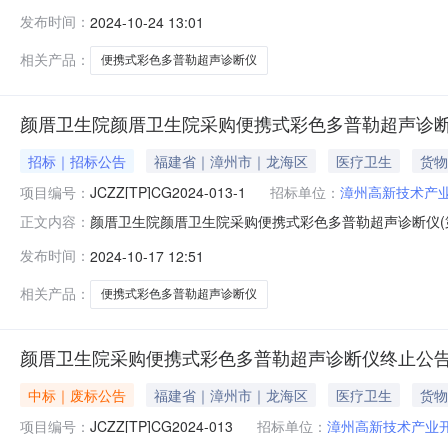
购便携式彩色多普勒超声诊断仪(第二次)三、中标（成
发布时间：
2024-10-24 13:01
669号18栋三楼A-02号中标（成交）金额：39.500
相关产品：
便携式彩色多普勒超声诊断仪
颜厝卫生院颜厝卫生院采购便携式彩色多普勒超声诊断
招标｜招标公告
福建省｜漳州市｜龙海区
医疗卫生
货物
项目编号：
JCZZ[TP]CG2024-013-1
招标单位：
漳州高新技术产
颜厝卫生院颜厝卫生院采购便携式彩色多普勒超声诊断仪(
正文内容：
芗城区南昌中路86号文元楼5楼获取采购文件，并于2024年1
发布时间：
2024-10-17 12:51
厝卫生院采购便携式彩色多普勒超声诊断仪(第二次)采购方式
相关产品：
便携式彩色多普勒超声诊断仪
颜厝卫生院采购便携式彩色多普勒超声诊断仪终止公
中标｜废标公告
福建省｜漳州市｜龙海区
医疗卫生
货物
项目编号：
JCZZ[TP]CG2024-013
招标单位：
漳州高新技术产业