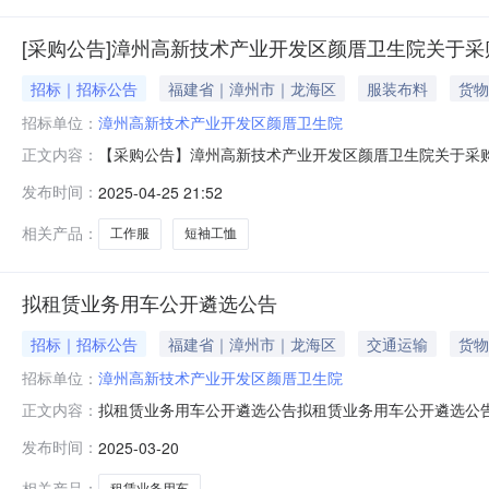
[采购公告]漳州高新技术产业开发区颜厝卫生院关于
招标｜招标公告
福建省｜漳州市｜龙海区
服装布料
货物
招标单位：
漳州高新技术产业开发区颜厝卫生院
【采购公告】漳州高新技术产业开发区颜厝卫生院关于采
正文内容：
要，近期拟采购一批家庭签约医生工作服，经研究决定对
发布时间：
2025-04-25 21:52
商须知：欢迎有资质的单位参加询价，递交推荐资料。（
身份证复印件、代理授权委托书及委托人身份证复印
相关产品：
工作服
短袖工恤
拟租赁业务用车公开遴选公告
招标｜招标公告
福建省｜漳州市｜龙海区
交通运输
货物
招标单位：
漳州高新技术产业开发区颜厝卫生院
拟租赁业务用车公开遴选公告拟租赁业务用车公开遴选公
正文内容：
与。一、项目名称：租赁业务用车（含驾驶员）二、采购内
发布时间：
2025-03-20
价作废处理。车辆为19座小客车。三、交付时间：合同签
有服务能力的本国供应商。2.本项目
相关产品：
租赁业务用车