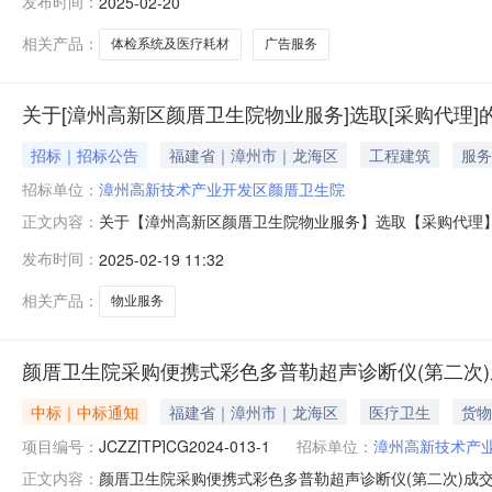
发布时间：
2025-02-20
产、经销企业、公司将所需材料于2025年2月28日17
独立承担民事责任的能力。2、具
相关产品：
体检系统及医疗耗材
广告服务
关于[漳州高新区颜厝卫生院物业服务]选取[采购代理]
招标｜招标公告
福建省｜漳州市｜龙海区
工程建筑
服务
招标单位：
漳州高新技术产业开发区颜厝卫生院
关于【漳州高新区颜厝卫生院物业服务】选取【采购代理】的采购公告
正文内容：
取采购代理中介服务机构，现将相关事项通告如下：采购
发布时间：
2025-02-19 11:32
服务事项：采购代理服务时限：中选人收到中选确认书后
务金额（
相关产品：
物业服务
颜厝卫生院采购便携式彩色多普勒超声诊断仪(第二次
中标｜中标通知
福建省｜漳州市｜龙海区
医疗卫生
货物
项目编号：
JCZZ[TP]CG2024-013-1
招标单位：
漳州高新技术产
颜厝卫生院采购便携式彩色多普勒超声诊断仪(第二次)成交公告一、
正文内容：