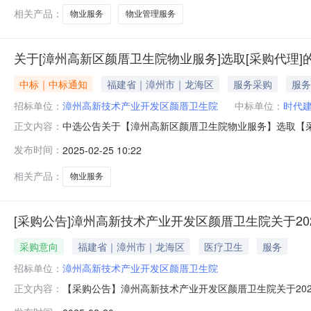
相关产品：
物业服务
物业管理服务
关于[漳州高新区颜厝卫生院物业服务]选取[采购代理]
中标｜中标通知
福建省｜漳州市｜龙海区
服务采购
服务
招标单位：
漳州高新技术产业开发区颜厝卫生院
中标单位：
时代
中选公告关于【漳州高新区颜厝卫生院物业服务】选取【采购
正文内容：
结果相关事项确认如下：工程项目名称：漳州高新区颜厝卫生
发布时间：
2025-02-25 10:22
（元）：3000元折扣率：1.00实际服务金额（元）：
业名称：漳州高新技
相关产品：
物业服务
[采购公告]漳州高新技术产业开发区颜厝卫生院关于2
采购意向
福建省｜漳州市｜龙海区
医疗卫生
服务
招标单位：
漳州高新技术产业开发区颜厝卫生院
【采购公告】漳州高新技术产业开发区颜厝卫生院关于20
正文内容：
材、检验科试剂、广告服务。二、项目说明1、我院近期拟