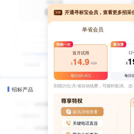
开通寻标宝会员，查看更多招采
VIP
单省会员
限购一次
最划算
1
首月试用
1
14.9
¥39
¥
¥
每日仅0.48元
每日仅
到期29元/月/省自动续费，可随时取消。
招标产品
标讯详情查看
关键电话直连