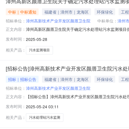
漳州高新区颜厝卫生院关于确定污水处理站污水监测
中标｜中标通知
福建省｜漳州市｜龙海区
环保绿化
工程
招标单位：
漳州高新技术产业开发区颜厝卫生院
中标单位：
漳州
漳州高新区颜厝卫生院关于确定污水处理站污水监测项目供应
正文内容：
年5月27日17:00止共有3家公司前来报名，经采购
发布时间：
2025-05-28
义，可提出复核：办公室电话：0596-6650175，手机189
相关产品：
污水监测项目
[招标公告]漳州高新技术产业开发区颜厝卫生院污水
招标｜招标公告
福建省｜漳州市｜龙海区
环保绿化
工程
招标单位：
漳州高新技术产业开发区颜厝卫生院
【招标公告】漳州高新技术产业开发区颜厝卫生院污水处
正文内容：
投标单位提交资料报名参加，资料不全者，谢绝接收。2.经
发布时间：
2025-05-24 03:11
二、项目信息招标项目名称：污水处理站污水监测项目招
目监测频次总数（次）粪大肠菌群数、
相关产品：
污水处理站污水监测