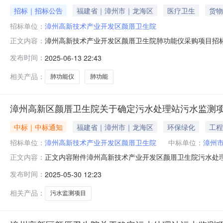
招标｜招标公告
福建省｜漳州市｜龙海区
医疗卫生
货物
招标单位：
漳州高新技术产业开发区颜厝卫生院
漳州高新技术产业开发区颜厝卫生院肺功能仪采购项目招标*
正文内容：
标法4.采购项目清单：序号产品名称数量/台预算价/元备注
发布时间：
2025-06-13 22:43
试验，呼吸肌力测定；2★检测参数需包含：FVC、FEV1、FEV3、
相关产品：
肺功能仪
肺功能
漳州高新区颜厝卫生院关于确定污水处理站污水监测
中标｜中标通知
福建省｜漳州市｜龙海区
环保绿化
工程
招标单位：
漳州高新技术产业开发区颜厝卫生院
中标单位：
漳州
正文内容附件漳州高新技术产业开发区颜厝卫生院污水处理站污
正文内容：
研论证，论证结果报卫生院院委会通过后现予以公示，结果如
发布时间：
2025-05-30 12:23
18960096161.联系人：卢女士公示时间：2025年5月2
相关产品：
污水监测项目