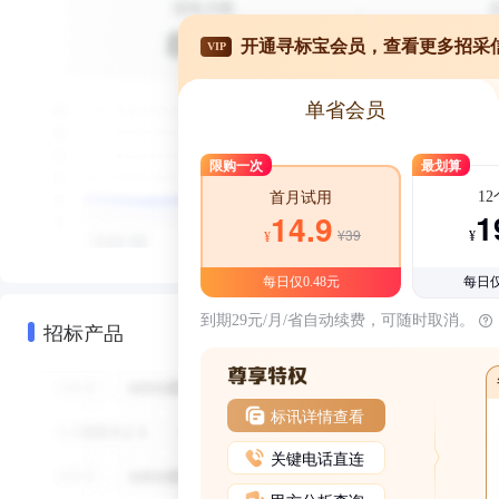
开通寻标宝会员，查看更多招采
VIP
单省会员
限购一次
最划算
1
首月试用
1
14.9
¥39
¥
¥
每日仅0.48元
每日仅
到期29元/月/省自动续费，可随时取消。
招标产品
标讯详情查看
关键电话直连