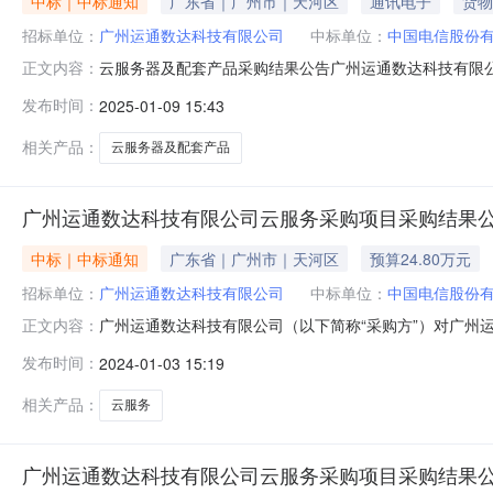
中标｜中标通知
广东省｜广州市｜天河区
通讯电子
货物
招标单位：
广州运通数达科技有限公司
中标单位：
中国电信股份
云服务器及配套产品采购结果公告广州运通数达科技有限
正文内容：
二、项目类别服务三、采购（招标）控制价总价包干￥248
发布时间：
2025-01-09 15:43
邀请供应商名称深圳市盈宏科技发展有限公司,天讯瑞达通
干￥247843.25元。七、采购
相关产品：
云服务器及配套产品
广州运通数达科技有限公司云服务采购项目采购结果公
中标｜中标通知
广东省｜广州市｜天河区
预算24.80万元
招标单位：
广州运通数达科技有限公司
中标单位：
中国电信股份
广州运通数达科技有限公司（以下简称“采购方”）对广
正文内容：
司云服务采购项目二、项目类别服务三、采购（招标）控
发布时间：
2024-01-03 15:19
地点：广州付款方式：月付质量要求或服务标准：详见用
六、成交供应商、成交金额成交供应商：中国电信
相关产品：
云服务
广州运通数达科技有限公司云服务采购项目采购结果