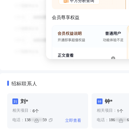
甲方分析查询
会员尊享权益
招标联系人
刘*
钟*
刘
钟
个
个
6
1
相关项目：
相关项目：
立即查看
电话：
138
59
电话：
186
6
******
******