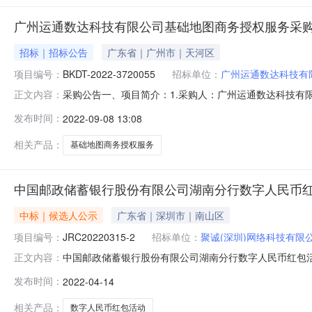
广州运通数达科技有限公司基础地图商务授权服务采
招标｜招标公告
广东省｜广州市｜天河区
项目编号：
BKDT-2022-3720055
招标单位：
广州运通数达科技有
采购公告一、项目简介：1.采购人：广州运通数达科技有限公
正文内容：
37200555.采购方式：询价6.服务要求、付款要求
发布时间：
2022-09-08 13:08
单位法人证书有相关业务范围，且在有效期内。2.特定资
法人资格的附属机
相关产品：
基础地图商务授权服务
中国邮政储蓄银行股份有限公司湖南分行数字人民币
中标｜候选人公示
广东省｜深圳市｜南山区
项目编号：
JRC20220315-2
招标单位：
聚诚(深圳)网络科技有限
中国邮政储蓄银行股份有限公司湖南分行数字人民币红包活动项
正文内容：
省分行的委托，湖南军融创项目管理有限公司对中国邮政储
发布时间：
2022-04-14
项目管理有限公司举行，经评标委员会评审，招标人确认
名：天云软件技术有限
相关产品：
数字人民币红包活动