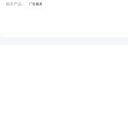
列情形之一：
相关产品：
广告服务
NEW
HOT
5折起
暂时没有搜索结果…