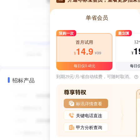
单省会员
限购一次
最划算
1
首月试用
1
14.9
¥39
¥
¥
每日仅0.48元
每日仅
到期29元/月/省自动续费，可随时取消。
招标产品
标讯详情查看
关键电话直连
甲方分析查询