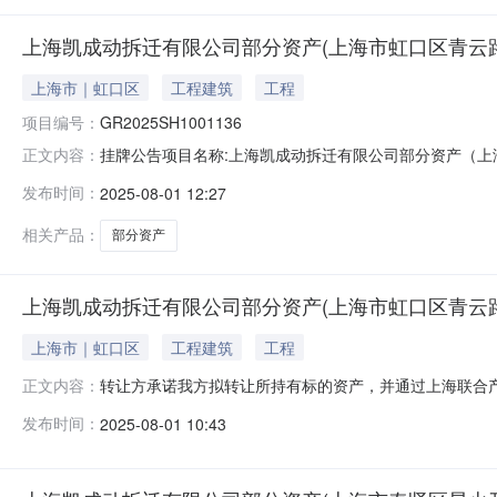
上海凯成动拆迁有限公司部分资产(上海市虹口区青云路136
上海市｜虹口区
工程建筑
工程
项目编号：
GR2025SH1001136
挂牌公告项目名称:上海凯成动拆迁有限公司部分资产（上海市虹口区
正文内容：
的所在地区:上海虹口区信息披露起始日期:2025-08-01
发布时间：
2025-08-01 12:27
话:16628727766交易机构:业务联系人:无 联系电话:无 负
相关产品：
部分资产
上海凯成动拆迁有限公司部分资产(上海市虹口区青云路136
上海市｜虹口区
工程建筑
工程
转让方承诺我方拟转让所持有标的资产，并通过上海联合
正文内容：
诺：（1）本次转让是我方真实意思表示，转让标的权属
发布时间：
2025-08-01 10:43
资产转让，符合《中华人民共和国民法典》等有关法律法
料真实、完整、准确、合法、有效，不存在虚假记