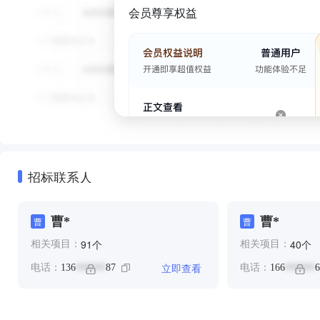
会员尊享权益
招标联系人
曹*
曹*
曹
曹
个
个
91
40
相关项目：
相关项目：
立即查看
电话：
136
87
电话：
166
6
******
******