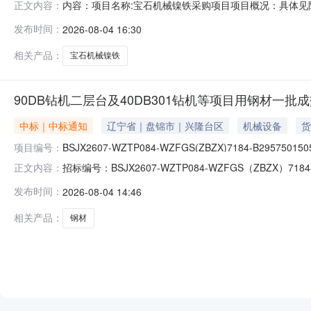
内容：项目名称:宝石机械镍铁采购项目项目概况：具体
正文内容：
具体见附件《谈判采购公告》采购文件的获取：具体见附件《
发布时间：
2026-08-04 16:30
联系方式：09173462454其他：无谈判采购公告.zip
相关产品：
宝石机械镍铁
90DB钻机二层台及40DB301钻机等项目用钢材一批
中标｜中标通知
辽宁省｜盘锦市｜兴隆台区
机械设备
货
项目编号：
BSJX2607-WZTP084-WZFGS(ZBZX)7184-B295750150
招标编号：BSJX2607-WZTP084-WZFGS（ZBZX）
正文内容：
一批成交结果公告公示开始时间：2026-08-0414:17
发布时间：
2026-08-04 14:46
中标结果信息标段/包名称投标人是否中标投标报价(单位)投
相关产品：
钢材