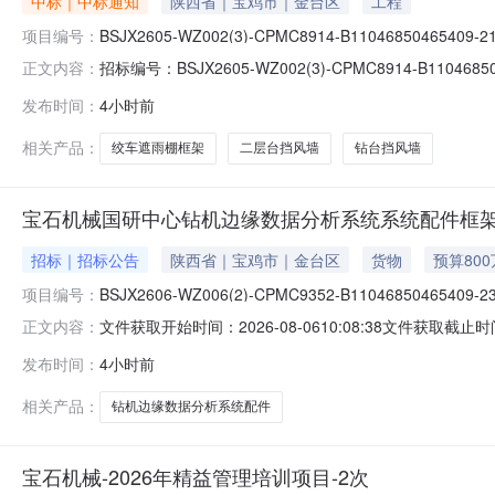
中标｜中标通知
陕西省｜宝鸡市｜金台区
工程
项目编号：
BSJX2605-WZ002(3)-CPMC8914-B11046850465409-2
招标编号：BSJX2605-WZ002(3)-CPMC8914-B
正文内容：
风墙，绞车遮雨棚框架采购（招转谈）成交结果公告公示开始时间：
发布时间：
4小时前
钻台挡风墙，二层台挡风墙，绞车遮雨棚框架采购（招转谈
相关产品：
绞车遮雨棚框架
二层台挡风墙
钻台挡风墙
宝石机械国研中心钻机边缘数据分析系统系统配件框
招标｜招标公告
陕西省｜宝鸡市｜金台区
货物
预算80
项目编号：
BSJX2606-WZ006(2)-CPMC9352-B11046850465409-2
文件获取开始时间：2026-08-0610:08:38文件获取截止时间：2
正文内容：
间：报名截止时间：文件递交截止时间：异议提出截止时间：公告
发布时间：
4小时前
细附件.xls
相关产品：
钻机边缘数据分析系统配件
宝石机械-2026年精益管理培训项目-2次