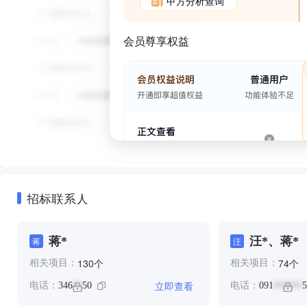
甲方分析查询
会员尊享权益
招标联系人
蒋*
汪*、蒋*
蒋
汪
个
个
130
74
相关项目：
相关项目：
立即查看
电话：
346
50
电话：
091
5
**
******