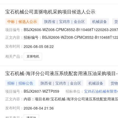
宝石机械公司直驱电机采购项目候选人公示
中标｜候选人公示
陕西省｜宝鸡市｜金台区
机械设备
货
项目编号：
BSJX2606-WZ008-CPMC8552-B110468T1220263-209
招标编号：BSJX2606-WZ008-CPMC8552-B1
正文内容：
2026-08-0507:44:45公示结束时间：2026-0
发布时间：
2026-08-05 08:22
法律法规及中国石油天然气集团有限公司相关规定组织开展招
相关产品：
直驱电机
宝石机械-海洋分公司液压系统配套用液压油采购项目-
招标｜招标公告
陕西省｜宝鸡市｜金台区
机械设备
货物
项目编号：
BSJX2607-WZTP059
招标单位：
宝鸡石油机械有限责
内容：项目名称:宝石机械-海洋分公司液压系统配套用液
正文内容：
类供应商资格要求：详见附件采购文件的获取：详见附件项目
发布时间：
2026-08-04 21:36
09173462034其他：无1公告BSJX2607-WZTP05
相关产品：
液压油