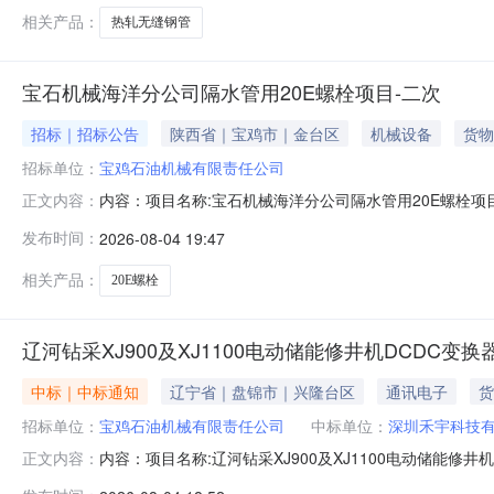
相关产品：
热轧无缝钢管
宝石机械海洋分公司隔水管用20E螺栓项目-二次
招标｜招标公告
陕西省｜宝鸡市｜金台区
机械设备
货物
招标单位：
宝鸡石油机械有限责任公司
内容：项目名称:宝石机械海洋分公司隔水管用20E螺栓
正文内容：
求：见附件采购文件的获取：见附件项目单位联系人：张永军项
发布时间：
2026-08-04 19:47
二次.zip
相关产品：
20E螺栓
辽河钻采XJ900及XJ1100电动储能修井机DCDC变换
中标｜中标通知
辽宁省｜盘锦市｜兴隆台区
通讯电子
货
招标单位：
宝鸡石油机械有限责任公司
中标单位：
深圳禾宇科技
内容：项目名称:辽河钻采XJ900及XJ1100电动储
正文内容：
15942731787