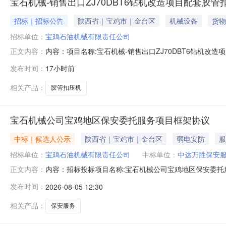
宝石机械-销售出口ZJ70DBT6钻机改造项目配套胶管
招标｜招标公告
陕西省｜宝鸡市｜金台区
机械设备
货物
招标单位：
宝鸡石油机械有限责任公司
内容：项目名称:宝石机械-销售出口ZJ70DBT6钻机
正文内容：
目分类：三类供应商资格要求：详见附件采购文件的获取：详
发布时间：
17小时前
09173462034其他：无1公告BSJX2607-WZTP072
相关产品：
胶管扣压机
宝石机械公司宝鸡地区保安委托服务项目框架协议
中标｜候选人公示
陕西省｜宝鸡市｜金台区
弱电安防
服
招标单位：
宝鸡石油机械有限责任公司
中标单位：
中达万胜保安
内容：招标投标项目名称:宝石机械公司宝鸡地区保安委托服
正文内容：
0309:00:00评标时间:2026-08-0309:43
发布时间：
2026-08-05 12:30
目框架协1-陕西金吾卫合盛保安服务有限公司84942008.
相关产品：
保安服务