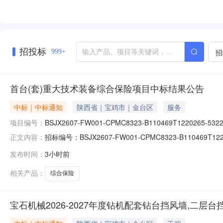
招投标
招
999+
首台(套)重大技术装备综合保险项目中标结果公告
中标｜中标通知
陕西省｜宝鸡市｜金台区
服务
项目编号：
BSJX2607-FW001-CPMC8323-B110469T1220265-532
招标编号：BSJX2607-FW001-CPMC8323-B1
正文内容：
始时间：2026-08-0610:52:08标段信息标段/
发布时间：
3小时前
标投标报价(单位)详细评审(商务)报价评审详细评审(技
相关产品：
综合保险
宝石机械2026-2027年度钻机配套钻台挡风墙,二层