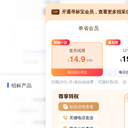
开通寻标宝会员，查看更多招采
VIP
单省会员
限购一次
最划算
1
首月试用
1
14.9
¥39
¥
¥
每日仅0.48元
每日仅
到期29元/月/省自动续费，可随时取消。
招标产品
标讯详情查看
关键电话直连