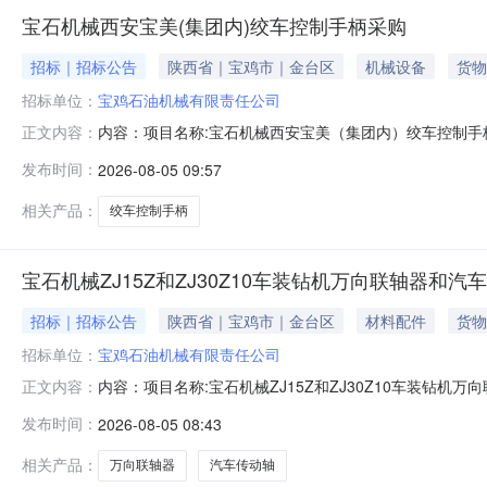
宝石机械西安宝美(集团内)绞车控制手柄采购
招标｜招标公告
陕西省｜宝鸡市｜金台区
机械设备
货物
招标单位：
宝鸡石油机械有限责任公司
内容：项目名称:宝石机械西安宝美（集团内）绞车控制
正文内容：
类：三类供应商资格要求：具体见附件《谈判采购公告》采购
发布时间：
2026-08-05 09:57
人：申建刚采购代理机构联系方式：09173462454其他：
相关产品：
绞车控制手柄
宝石机械ZJ15Z和ZJ30Z10车装钻机万向联轴器和汽
招标｜招标公告
陕西省｜宝鸡市｜金台区
材料配件
货物
招标单位：
宝鸡石油机械有限责任公司
内容：项目名称:宝石机械ZJ15Z和ZJ30Z10车装
正文内容：
应商资格要求：见附件采购文件的获取：见附件项目单位联系人
发布时间：
2026-08-05 08:43
他：无竞争性谈判公告.zip
相关产品：
万向联轴器
汽车传动轴