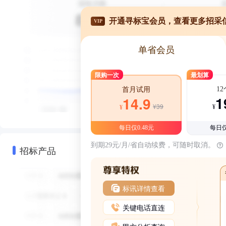
开通寻标宝会员，查看更多招采
VIP
单省会员
限购一次
最划算
1
首月试用
1
14.9
¥39
¥
¥
每日仅0.48元
每日仅
到期29元/月/省自动续费，可随时取消。
招标产品
标讯详情查看
关键电话直连