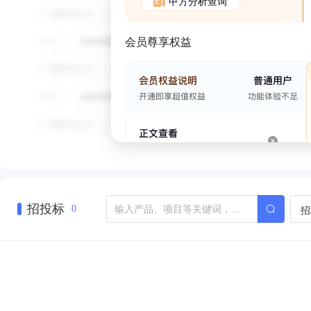
甲方分析查询
会员尊享权益
招投标
招
0