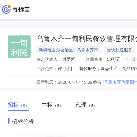
乌鲁木齐一甸利民餐饮管理有限
一甸
利民
新疆维吾尔自治区 | 乌鲁木齐市
餐饮配送服务
法定代表人：
封爱萍
注册资本：
50万元
成
经营范围：
最新动态：
参与
[乌鲁木齐市第四
2026-04-17 13:32
招标
中标
代理
（0）
（0）
（0）
招标分析