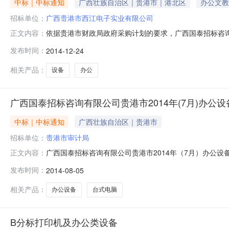
中标｜中标通知
广西壮族自治区｜贵港市｜港北区
办公文教
招标单位：
广西贵港市西江电子实业有限公司
依据贵港市财政局政府采购计划的要求，广西国泰招标咨询有
正文内容：
（GTRZ2J2014158）项目采用竞争性谈判方式进行
发布时间：
2014-12-24
中采购第六期二、采购项目简要说明：电脑类采购、打印机
月9日在中国政府采购网、
相关产品：
设备
办公
广西国泰招标咨询有限公司贵港市2014年(7月)办公设备批
中标｜中标通知
广西壮族自治区｜贵港市
招标单位：
贵港市审计局
广西国泰招标咨询有限公司贵港市2014年（7月）办公设备
正文内容：
公司受贵港市财政局的委托，于2014年8月4日就贵港市20
发布时间：
2014-08-05
了谈判，现就本次采购的成交结果公告如下：一、采购项目
判采
相关产品：
办公设备
台式电脑
B分标打印机及办公类设备