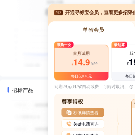
开通寻标宝会员，查看更多招采
VIP
单省会员
限购一次
最划算
1
首月试用
1
14.9
¥39
¥
¥
每日仅0.48元
每日仅
到期29元/月/省自动续费，可随时取消。
招标产品
标讯详情查看
关键电话直连