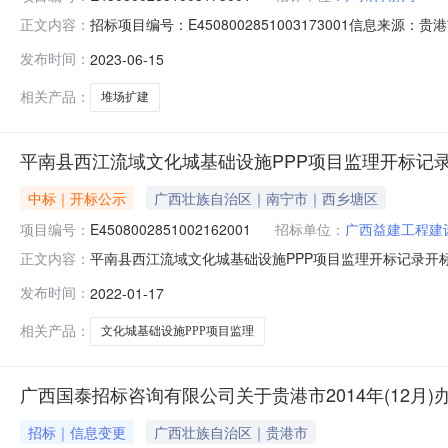
招标项目编号：E4508002851003173001信息来
正文内容：
信息来源：贵港市公共资源交易平台开标参与人开标地点贵港市交易厅
发布时间：
2023-06-15
期:240日历天;质量要求:;保证金金额:0.00元,投标文件递交时间
相关产品：
堆场扩建
平南县西江流域文化城基础设施PPP项目监理开标记
中标｜开标公示
广西壮族自治区｜南宁市｜西乡塘区
项目编号：
E4508002851002162001
招标单位：
广西益建工程建
平南县西江流域文化城基础设施PPP项目监理开标记录开标时间：20
正文内容：
1709:00开标记录内容投标人名称:测试投标单位B;项目负责
发布时间：
2022-01-17
理有限责任公司;项目负责人:;报价:0.00元/%;工期:日历天
相关产品：
文化城基础设施PPP项目监理
广西国泰招标咨询有限公司关于贵港市2014年(12月)办公
招标｜信息变更
广西壮族自治区｜贵港市