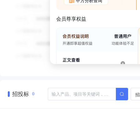
甲方分析查询
会员尊享权益
招投标
招
0