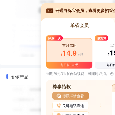
开通寻标宝会员，查看更多招采
VIP
单省会员
限购一次
最划算
1
首月试用
1
14.9
¥39
¥
¥
每日仅0.48元
每日仅
到期29元/月/省自动续费，可随时取消。
招标产品
标讯详情查看
关键电话直连