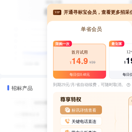
开通寻标宝会员，查看更多招采
VIP
单省会员
限购一次
最划算
1
首月试用
1
14.9
¥39
¥
¥
每日仅0.48元
每日仅
到期29元/月/省自动续费，可随时取消。
招标产品
标讯详情查看
关键电话直连