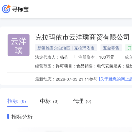
克拉玛依市云洋璞商贸有限公司
云洋
璞
新疆维吾尔自治区 | 克拉玛依市
五金零售
开
法定代表人：
杨芯
注册资本：
100万元
成
经营范围：
最新动态：
参与
[关于跳绳的网上
2026-07-03 21:11
招标
中标
代理
（0）
（0）
（0）
招标分析