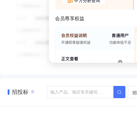
甲方分析查询
会员尊享权益
招投标
招
0