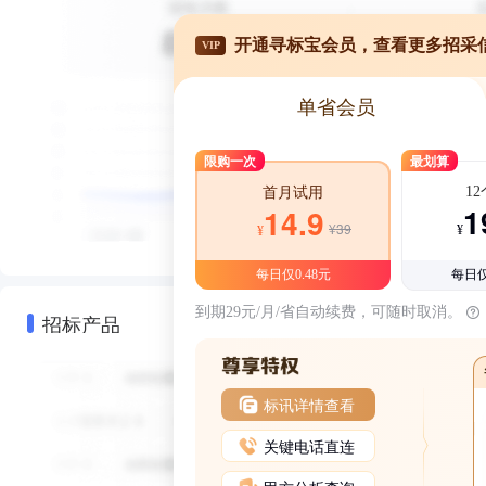
开通寻标宝会员，查看更多招采
VIP
单省会员
限购一次
最划算
1
首月试用
1
14.9
¥39
¥
¥
每日仅0.48元
每日仅
到期29元/月/省自动续费，可随时取消。
招标产品
标讯详情查看
关键电话直连