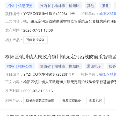
招标｜信息变更
陕西省｜榆林市｜榆阳区
其他
服务
项目编号：
YYZFCG竞争性谈判(2026)11号
招标单位：
榆阳区镇
镇川镇无定河沿线防偷采智慧监管系统及配套机房采购项目更
正文内容：
编号：YYZFCG竞争性谈判（2026）11号项目名称：
发布时间：
2026-07-31 13:06
1(镇川镇无定河沿线防偷采智慧监管系统及配套机房采购项目)
相关产品：
视频监控设备
榆阳区镇川镇人民政府镇川镇无定河沿线防偷采智慧
招标｜招标公告
陕西省｜榆林市｜榆阳区
通讯电子
服务
项目编号：
YYZFCG竞争性谈判(2026)11号
招标单位：
榆阳区镇
榆阳区镇川镇人民政府镇川镇无定河沿线防偷采智慧监管
正文内容：
在供应商应在陕西省公共资源交易中心CA锁自行下载获取采购
发布时间：
2026-07-31 08:16
判（2026）11号项目名称：镇川镇无定河沿线防偷采智慧
采智慧监管系统
相关产品：
防偷采智慧监管系统
视频监控设备
配套机房