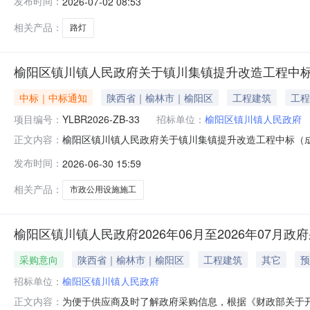
发布时间：
2026-07-02 08:53
购项目采购方式：公开招标预算金额：1,016,430.07元采
相关产品：
路灯
榆阳区镇川镇人民政府关于镇川集镇提升改造工程中标
中标｜中标通知
陕西省｜榆林市｜榆阳区
工程建筑
工程
项目编号：
YLBR2026-ZB-33
招标单位：
榆阳区镇川镇人民政府
榆阳区镇川镇人民政府关于镇川集镇提升改造工程中标（成交
正文内容：
供应商地址中标（成交）金额评审总得分榆林市庆达建筑工程有
发布时间：
2026-06-30 15:59
工程):工程类（榆林市庆达建筑工程有限公司）品目号品目名
相关产品：
市政公用设施施工
榆阳区镇川镇人民政府2026年06月至2026年07月政
采购意向
陕西省｜榆林市｜榆阳区
工程建筑
其它
预
招标单位：
榆阳区镇川镇人民政府
为便于供应商及时了解政府采购信息，根据《财政部关于开展
正文内容：