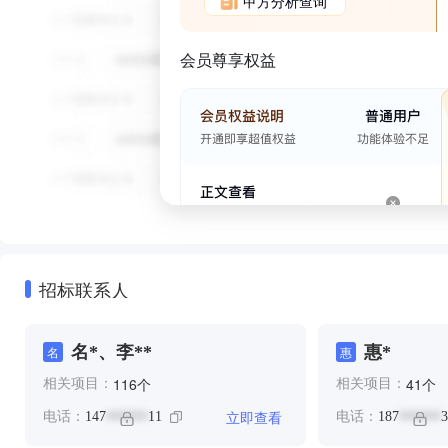
甲方分析查询
会员尊享权益
招标联系人
名*、李**
惠*
名
惠
个
个
116
41
相关项目：
相关项目：
立即查看
电话：
147
11
电话：
187
3
******
******