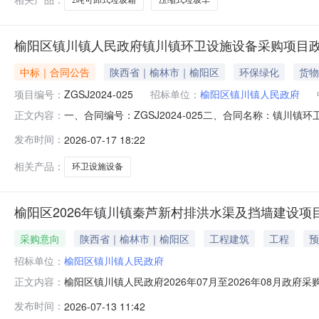
榆阳区镇川镇人民政府镇川镇环卫设施设备采购项目
中标｜合同公告
陕西省｜榆林市｜榆阳区
环保绿化
货物
项目编号：
ZGSJ2024-025
招标单位：
榆阳区镇川镇人民政府
一、合同编号：ZGSJ2024-025二、合同名称：镇川镇
正文内容：
方)：榆阳区镇川镇人民政府地址：镇川联系方式：147913
发布时间：
2026-07-17 18:22
六、合同主要信息主要标的：序号名称数量(单位)单价(元)总价(元)规
相关产品：
环卫设施设备
榆阳区2026年镇川镇秦芦新村排洪水渠及挡墙建设项
采购意向
陕西省｜榆林市｜榆阳区
工程建筑
工程
预
招标单位：
榆阳区镇川镇人民政府
榆阳区镇川镇人民政府2026年07月至2026年08月政
正文内容：
项目项目所在采购意向：榆阳区镇川镇人民政府2026年0
发布时间：
2026-07-13 11:42
挡墙建设项目预算金额：41.900000万元(人民币)采购