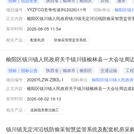
招标｜信息变更
陕西省｜榆林市｜榆阳区
其他
服务
项目编号：
YYZFCG竞争性谈判(2026)11号
招标单位：
榆阳区镇
榆阳区镇川镇人民政府镇川镇无定河沿线防偷采智慧监管系
正文内容：
（2026）11号原公告的采购项目名称：镇川镇无定河沿
发布时间：
2026-08-05 11:54
开标时间变更更正内容：原公告的响应文件提交截止时间：2026-08-
相关产品：
配套机房
防偷采智慧监管系统
榆阳区镇川镇人民政府关于镇川镇榆林县一大会址周
招标｜招标公告
陕西省｜榆林市｜榆阳区
交通运输
工程
项目编号：
2026YLZW-ZBDL-1
招标单位：
榆阳区镇川镇人民政府
榆阳区镇川镇人民政府关于镇川镇榆林县一大会址周边道
正文内容：
共资源交易平台（www.sxggzyjy.cn）下载获取采购文件
发布时间：
2026-08-02 19:13
称：镇川镇榆林县一大会址周边道路隐患整治项目采购方式：竞
相关产品：
道路隐患整治施工
镇川镇无定河沿线防偷采智慧监管系统及配套机房采