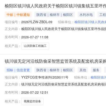
榆阳区镇川镇人民政府关于榆阳区镇川镇集镇五里坪作
中标｜中标通知
陕西省｜榆林市｜榆阳区
水利水电
工程
项目编号：
2026YLZW-ZBDL-09
招标单位：
榆阳区镇川镇人民政
榆阳区镇川镇人民政府关于榆阳区镇川镇集镇五里坪作战指挥
正文内容：
作战指挥部排洪配套工程三、采购结果采购包1:供应商名
发布时间：
2026-07-27 11:08
2,706,328.19元80.84四、主要标的信息合同包
期项目
相关产品：
山洪防御工程施工
镇川镇无定河沿线防偷采智慧监管系统及配套机房采
招标｜信息变更
陕西省｜榆林市｜榆阳区
其他
服务
项目编号：
YYZFCG竞争性谈判(2026)11号
招标单位：
榆阳区镇
镇川镇无定河沿线防偷采智慧监管系统及配套机房采购项目更
正文内容：
编号：YYZFCG竞争性谈判（2026）11号项目名称：
发布时间：
2026-07-22 12:51
1(镇川镇无定河沿线防偷采智慧监管系统及配套机房采购项目)
相关产品：
视频监控设备