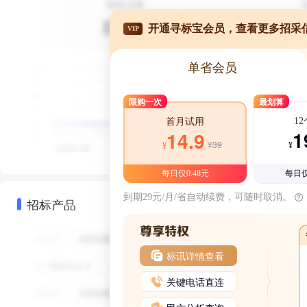
开通寻标宝会员，查看更多招采
VIP
单省会员
限购一次
最划算
1
首月试用
1
14.9
¥39
¥
¥
每日仅0.48元
每日仅
到期29元/月/省自动续费，可随时取消。
招标产品
标讯详情查看
关键电话直连