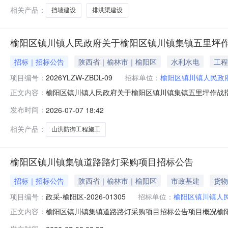
相关产品：
挡墙建设
排洪渠建设
榆阳区镇川镇人民政府关于榆阳区镇川镇集镇五里坪
招标｜招标公告
陕西省｜榆林市｜榆阳区
水利水电
工程
项目编号：
2026YLZW-ZBDL-09
招标单位：
榆阳区镇川镇人民政
榆阳区镇川镇人民政府关于榆阳区镇川镇集镇五里坪作战
正文内容：
陕西省公共资源交易平台（www.sxggzyjy.cn）下载获
发布时间：
2026-07-07 18:42
09项目名称：榆阳区镇川镇集镇五里坪作战指挥部排洪配套工
相关产品：
山洪防御工程施工
榆阳区镇川镇集镇道路路灯采购项目招标公告
招标｜招标公告
陕西省｜榆林市｜榆阳区
市政基建
货物
项目编号：
政采-榆阳区-2026-01305
招标单位：
榆阳区镇川镇人
榆阳区镇川镇集镇道路路灯采购项目招标公告项目概况榆
正文内容：
下载获取招标文件，并于2026年07月22日09时30分（