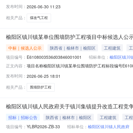
采购意向公开如下：序号采购项目名称采购需求概况预算金
发布时间：
2026-06-30 11:23
量：1项主要功能或目标：完成镇川镇葛村互助幸福院煤改气
意向是本单位政府采购
相关产品：
煤改气工程
榆阳区镇川镇某单位围墙防护工程项目中标候选人公
中标｜候选人公示
陕西省｜榆林市｜榆阳区
工程建筑
工
项目编号：
E6108003536d03846001001
招标单位：
榆阳区镇川
项目名称榆阳区镇川镇某单位围墙防护工程标段编号E6108
正文内容：
联系电话13992277622开标时间2026年06月23
发布时间：
2026-06-25 18:01
名和注册证书编号中标价（元）获奖情况第一中标候选人陕西富
相关产品：
围墙防护工程
榆阳区镇川镇人民政府关于镇川集镇提升改造工程竞
招标｜招标公告
陕西省｜榆林市｜榆阳区
工程建筑
工程
项目编号：
YLBR2026-ZB-33
招标单位：
榆阳区镇川镇人民政府