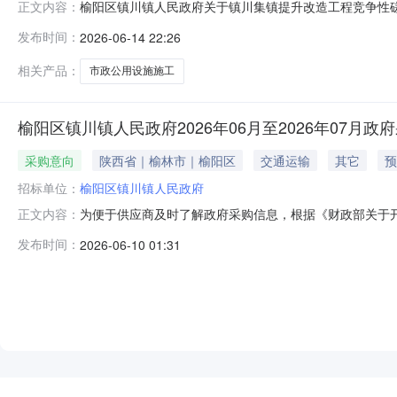
榆阳区镇川镇人民政府关于镇川集镇提升改造工程竞争性磋商公
正文内容：
行下载获取采购文件，并于2026年06月26日09时30分
发布时间：
2026-06-14 22:26
竞争性磋商预算金额：743,831.31元采购需求：合同包1(镇
相关产品：
市政公用设施施工
榆阳区镇川镇人民政府2026年06月至2026年07月政
采购意向
陕西省｜榆林市｜榆阳区
交通运输
其它
预
招标单位：
榆阳区镇川镇人民政府
为便于供应商及时了解政府采购信息，根据《财政部关于开展
正文内容：
采购意向公开如下：序号采购项目名称采购需求概况预算金
发布时间：
2026-06-10 01:31
整治项目采购数量：1项主要功能或目标：整治隐患道路，保
的采购意向是本单位
NEW
HOT
5折起