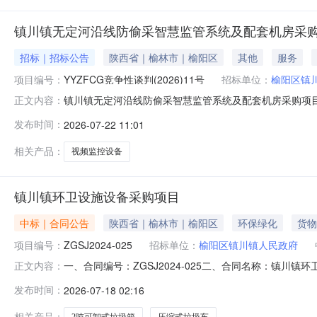
镇川镇无定河沿线防偷采智慧监管系统及配套机房采
招标｜招标公告
陕西省｜榆林市｜榆阳区
其他
服务
项目编号：
YYZFCG竞争性谈判(2026)11号
招标单位：
榆阳区镇
镇川镇无定河沿线防偷采智慧监管系统及配套机房采购项目采
正文内容：
编号：YYZFCG竞争性谈判（2026）11号项目名称：
发布时间：
2026-07-22 11:01
1(镇川镇无定河沿线防偷采智慧监管系统及配套机房采购项目)
相关产品：
视频监控设备
镇川镇环卫设施设备采购项目
中标｜合同公告
陕西省｜榆林市｜榆阳区
环保绿化
货物
项目编号：
ZGSJ2024-025
招标单位：
榆阳区镇川镇人民政府
一、合同编号：ZGSJ2024-025二、合同名称：镇川
正文内容：
方）：榆阳区镇川镇人民政府地址：镇川联系方式：1479
发布时间：
2026-07-18 02:16
17795858444六、合同主要信息主要标的名称：597800
相关产品：
2吨可卸式垃圾箱
压缩式垃圾车