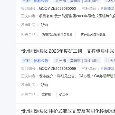
招标｜招标公告
贵州省｜贵阳市｜观山湖区
10
项目编号：
GQQY-ZB2026080053
招标单位：
贵州能源
项目名称:贵州能源集团2026年隔绝式压缩氧气自
正文内容：
业或相应物资公司仓库项目概况:1.项目名称：
发布时间：
1秒前
公司仓库。3.主要采购内容简介：序号：1；分
定
相关产品：
隔绝式压缩氧气自救器
矿井压风自救装置
贵州能源集团2026年度矿工钢、支撑钢集中采
招标｜招标公告
贵州省｜贵阳市｜观山湖区
11
项目编号：
GQQY-ZB2026080059
招标单位：
贵州能源
发布媒介：详细见公告。CA办理：CA办理帮助信
正文内容：
购方式：招标采购项目类型：货物项目名称:贵州能源
发布时间：
1秒前
况:2.1项目名称：贵州能源集团2026年度矿
相关产品：
支撑钢
矿工钢
贵州能源集团掩护式液压支架及智能化控制系统