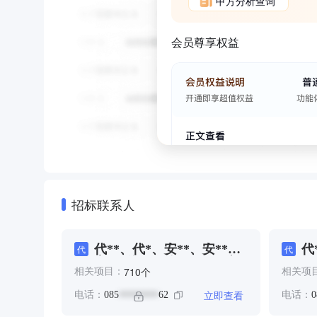
甲方分析查询
会员尊享权益
招标联系人
代**、代*、安**、安**、
代
代
代
安*、徐**、徐*、陈*、颜
*
个
710
相关项目：
相关项
*、龙*、龙**
龙
立即查看
电话：
085
62
电话：
0
********