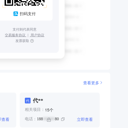
扫码支付
支付则代表同意
交易服务协议
｜
用户协议
发票获取
查看更多
代**
代
个
15
相关项目：
即查看
立即查看
电话：
188
80
******