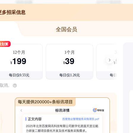
更多招采信息
全国会员
最划算
12个月
1个月
3个月
199
39
99
¥
¥
¥
每日仅0.55元
每日仅1.26元
每日仅1.08元
时取消。