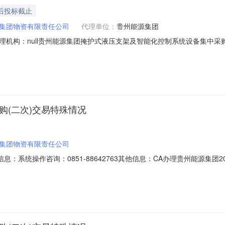
天后投标截止
集团物资有限责任公司
代理单位：
贵州能源集团
机构：null贵州能源集团掩护式液压支架及智能化控制系统设备集中采购
次）1.2项目编号：GQQY-ZB20260800511.3采购方式：招标
件：本招标项目贵州能源集团掩护式液压支架及智能化控制系统设备集中采购
购(二次)交易特殊情况
集团物资有限责任公司
息：系统操作咨询：0851-88642763其他信息：CA办理贵州能源集
集团2026年度刮板输送机配件集中采购（二次）交易特殊情况项目编号:GQ
资公司仓库项目概况:详见招标文件供应商基本要求:1投标人必须是在中