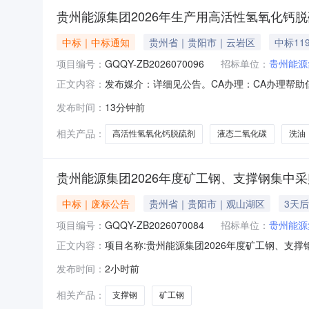
贵州能源集团2026年生产用高活性氢氧化钙
中标｜中标通知
贵州省｜贵阳市｜云岩区
中标11
项目编号：
GQQY-ZB2026070096
招标单位：
贵州能源
发布媒介：详细见公告。CA办理：CA办理帮助信
正文内容：
年度采购C包采购方式：询比采购项目类型：货物项
发布时间：
13分钟前
类型:货物项目实施地点:贵州能源集团所属及实
相关产品：
高活性氢氧化钙脱硫剂
液态二氧化碳
洗油
贵州能源集团2026年度矿工钢、支撑钢集中采
中标｜废标公告
贵州省｜贵阳市｜观山湖区
3天
项目编号：
GQQY-ZB2026070084
招标单位：
贵州能源
项目名称:贵州能源集团2026年度矿工钢、支撑钢集
正文内容：
集中采购2.2项目地点：贵州能源集团所属及
发布时间：
2小时前
地点备注A矿工钢11#20MnK11300签订年
相关产品：
支撑钢
矿工钢