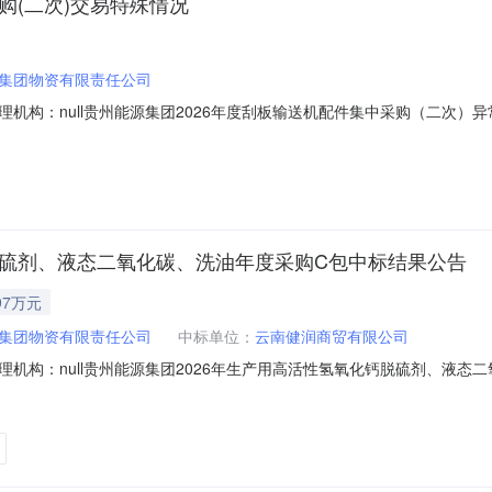
购(二次)交易特殊情况
集团物资有限责任公司
机构：null贵州能源集团2026年度刮板输送机配件集中采购（二次）异
ZB2026070106采购方式：招标采购邀请范围：公开二、标段信息标
6-001标段内容：详见招标文件三、交易特殊情况类型流标四、交易特殊情况
脱硫剂、液态二氧化碳、洗油年度采购C包中标结果公告
97万元
集团物资有限责任公司
中标单位：
云南健润商贸有限公司
机构：null贵州能源集团2026年生产用高活性氢氧化钙脱硫剂、液态
氧化钙脱硫剂、液态二氧化碳、洗油年度采购项目编号：GQQY-ZB202
化钙脱硫剂、液态二氧化碳、洗油年度采购C包标段编号：GQQY-ZB2026