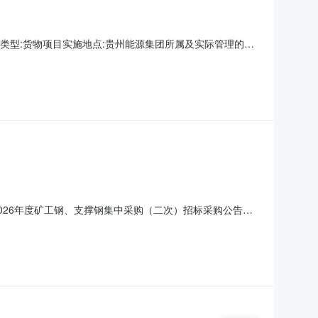
3项目类型:货物项目实施地点:贵州能源集团所属及实际管理的企
2.项目地点：贵州能源集团所属及实际管理的企业或相应物资
台；预估需求数量：30000；交货时间：按照签署的协议约
团2026年度矿工钢、支撑钢集中采购（二次）招标采购公告采
026080059项目类型:货物项目实施地点:贵州贵阳项目概
的煤炭企业或相应物资公司仓库。2.3主要采购内容