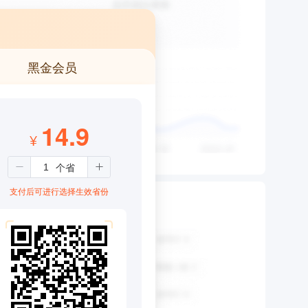
黑金会员
14.9
¥
支付后可进行选择生效省份