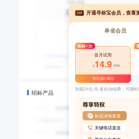
开通寻标宝会员，查看
VIP
单省会员
限购一次
首月试用
14.9
¥39
¥
每日仅0.48元
到期29元/月/省自动续费，可随
招标产品
标讯详情查看
关键电话直连