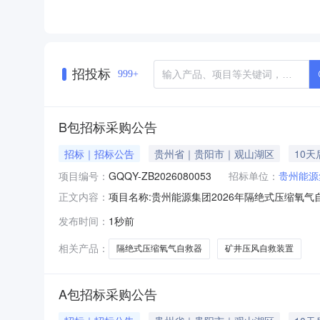
招投标
999+
B包招标采购公告
招标｜招标公告
贵州省｜贵阳市｜观山湖区
10
项目编号：
GQQY-ZB2026080053
招标单位：
贵州能源
项目名称:贵州能源集团2026年隔绝式压缩氧气自
正文内容：
业或相应物资公司仓库项目概况:1.项目名称：
发布时间：
1秒前
公司仓库。3.主要采购内容简介：序号：1；分
定
相关产品：
隔绝式压缩氧气自救器
矿井压风自救装置
A包招标采购公告