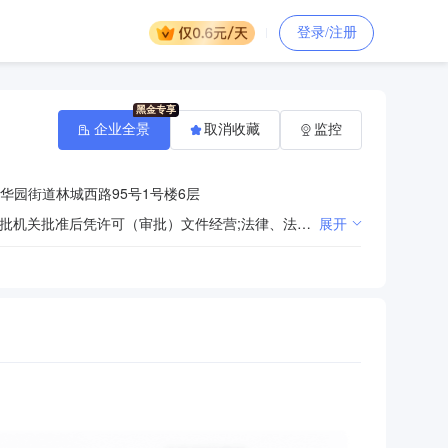
登录/注册
企业全景
取消收藏
监控
华园街道林城西路95号1号楼6层
法律、法规、国务院决定规定禁止的不得经营；法律、法规、国务院决定规定应当许可（审批）的，经审批机关批准后凭许可（审批）文件经营;法律、法规、国务院决定规定无需许可（审批）的，市场主体自主选择经营。（许可项目：互联网信息服务；道路货物运输（不含危险货物）（依法须经批准的项目，经相关部门批准后方可开展经营活动）一般项目：煤炭及制品销售；供应链管理服务；机械设备销售；机械设备租赁；金属材料销售；专用化学产品销售（不含危险化学品）；招投标代理服务；采购代理服务；信息咨询服务（不含许可类信息咨询服务）；普通货物仓储服务（不含危险化学品等需许可审批的项目）（除许可业务外，可自主依法经营法律法规非禁止或限制的项目））
展开