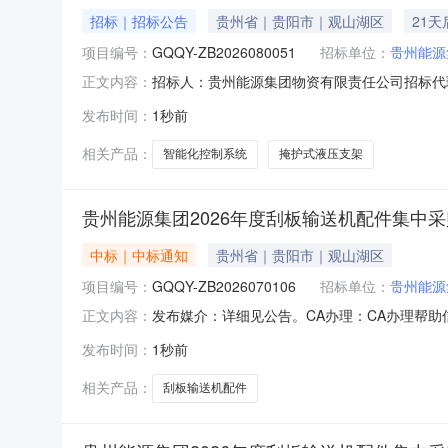
招标｜招标公告
贵州省｜贵阳市｜观山湖区
21
项目编号：
GQQY-ZB2026080051
招标单位：
贵州能源
招标人：贵州能源集团物资有限责任公司招标代理
正文内容：
集团掩护式液压支架及智能化控制系统设备集中采购（二
发布时间：
1秒前
山湖区1.6资金来源：自筹资金1.7招标条
目
相关产品：
智能化控制系统
掩护式液压支架
贵州能源集团2026年度刮板输送机配件集中采
中标｜中标通知
贵州省｜贵阳市｜观山湖区
项目编号：
GQQY-ZB2026070106
招标单位：
贵州能源
发布媒介：详细见公告。CA办理：CA办理帮助信
正文内容：
购方式：询比采购项目类型：货物项目名称:贵州能源
发布时间：
1秒前
州能源集团所属及实际管理的煤炭企业或相应物
产
相关产品：
刮板输送机配件