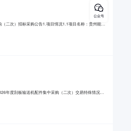
公众号
（二次）招标采购公告1.项目情况1.1项目名称：贵州能源
采购1.4邀请范围：公开1.5项目所在地区：贵州省/贵阳市/观
（二次），招标人为贵州能源集团物资有限责任公司，招标项
团2026年度刮板输送机配件集中采购（二次）交易特殊情况采
QY-ZB2026070106项目类型:货物项目实施地点:贵
国境内注册的具有独立法人资格的可为本次项目提供服务的生