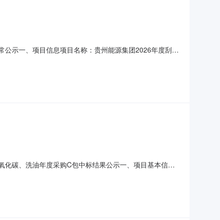
常公示一、项目信息项目名称：贵州能源集团2026年度刮板
段名称：贵州能源集团2026年度刮板输送机配件集中采购（二
原因至投标文件递交截止时间止，有效投标人不足三家。五、公
二氧化碳、洗油年度采购C包中标结果公示一、项目基本信息
6070096采购方式：招标采购邀请范围：公开二、标段概况
070096-003标段内容：1.项目名称：贵州能源集团2