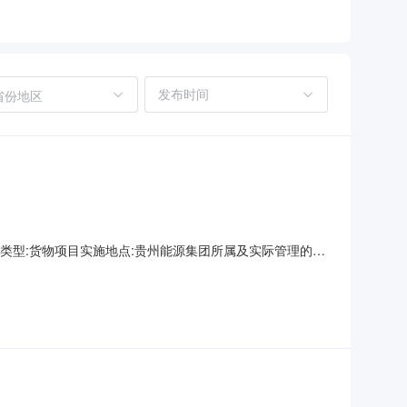
省份地区
3项目类型:货物项目实施地点:贵州能源集团所属及实际管理的企
2.项目地点：贵州能源集团所属及实际管理的企业或相应物资
台；预估需求数量：30000；交货时间：按照签署的协议约