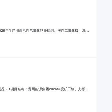
团2026年生产用高活性氢氧化钙脱硫剂、液态二氧化碳、洗油
洗油年度采购项目编号:GQQY-ZB2026070096项目
州能源集团2026年生产用高活性氢氧化钙脱硫剂、液态二
概况:2.1项目名称：贵州能源集团2026年度矿工钢、支撑钢
资名称规格型号及材质预计数量（吨）交货时间执行标准交货
697-2017《矿山巷道支护用热轧型钢》国家标