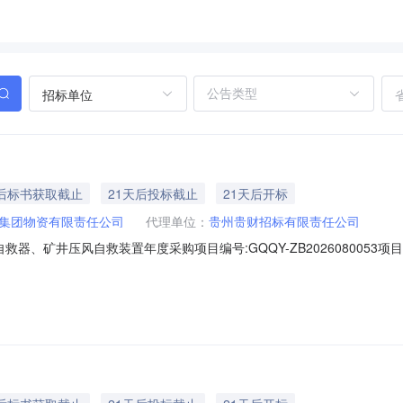
招标单位
天后标书获取截止
21天后投标截止
21天后开标
集团物资有限责任公司
代理单位：
贵州贵财招标有限责任公司
救器、矿井压风自救装置年度采购项目编号:GQQY-ZB202608005
贵州能源集团2026年隔绝式压缩氧气自救器、矿井压风自救装置年度采购
包：A包；物资名称：隔绝式压缩氧气自救器；规格型号：ZY45X；单位：