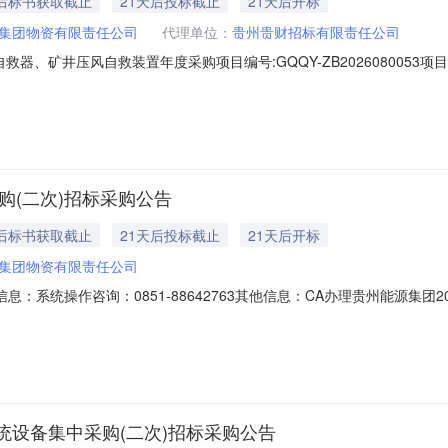
天后标书获取截止
21天后投标截止
21天后开标
集团物资有限责任公司
代理单位：
贵州贵财招标有限责任公司
救器、矿井压风自救装置年度采购项目编号:GQQY-ZB202608005
贵州能源集团2026年隔绝式压缩氧气自救器、矿井压风自救装置年度采购
包：A包；物资名称：隔绝式压缩氧气自救器；规格型号：ZY45X；单位：
购(二次)招标采购公告
天后标书获取截止
21天后投标截止
21天后开标
集团物资有限责任公司
息：系统操作咨询：0851-88642763其他信息：CA办理贵州能源集
集团2026年度矿工钢、支撑钢集中采购（二次）项目编号:GQQY-ZB2
工钢、支撑钢集中采购（二次）2.2项目地点：贵州能源集团所属及实际管理
设备集中采购(二次)招标采购公告