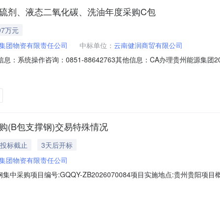
脱硫剂、液态二氧化碳、洗油年度采购C包
97万元
集团物资有限责任公司
中标单位：
云南健润商贸有限公司
息：系统操作咨询：0851-88642763其他信息：CA办理贵州能源集
目名称:贵州能源集团2026年生产用高活性氢氧化钙脱硫剂、液态二氧化碳、
际管理的各成员企业（（分）子公司）指定地点项目概况:1.项目名称：贵
购(B包支撑钢)交易特殊情况
后投标截止
3天后开标
集团物资有限责任公司
中采购项目编号:GQQY-ZB2026070084项目实施地点:贵州贵阳项目
实际管理的煤炭企业或相应物资公司仓库。2.3主要采购内容简介：包好物
度框架合同，以订单方式分批次交货，交货时间为收到订单1个月内到货GB/T4