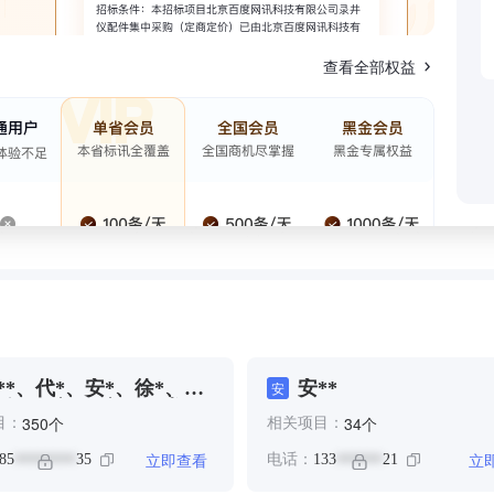
查看全部权益
**、代*、安*、徐*、杨
安**
安
、闫*、颜*、颜**、龙*、
个
个
350
34
目：
相关项目：
**
立即查看
立
85
35
电话：
133
21
********
******