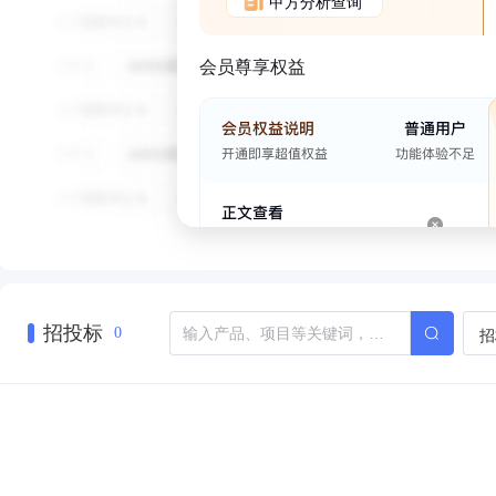
甲方分析查询
会员尊享权益
招投标
招
0