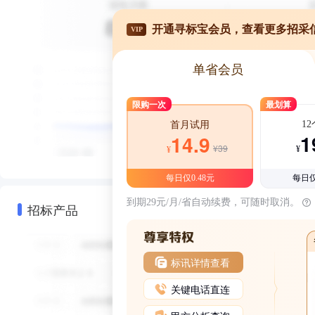
开通寻标宝会员，查看更多招采
VIP
单省会员
限购一次
最划算
1
首月试用
1
14.9
¥39
¥
¥
每日仅0.48元
每日仅
到期29元/月/省自动续费，可随时取消。
招标产品
标讯详情查看
关键电话直连