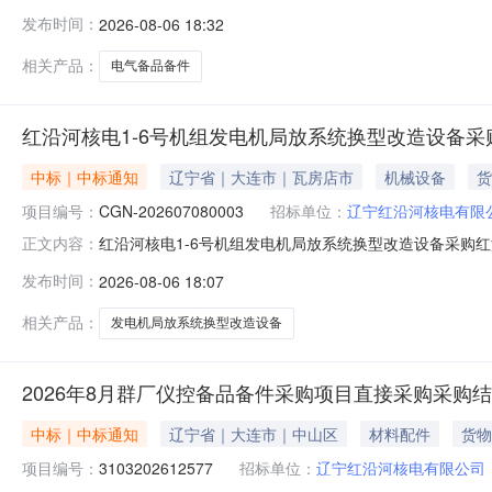
3103202612799采购包号：310320261279
发布时间：
2026-08-06 18:32
件采购方式：直接采购采用直接采购原因：需向原供应商
备股
相关产品：
电气备品备件
红沿河核电1-6号机组发电机局放系统换型改造设备采
中标｜中标通知
辽宁省｜大连市｜瓦房店市
机械设备
货
项目编号：
CGN-202607080003
招标单位：
辽宁红沿河核电有限
红沿河核电1-6号机组发电机局放系统换型改造设备采购红沿
正文内容：
间：2026-08-06公示结束时间：2026-08-10本红
发布时间：
2026-08-06 18:07
的中标候选人，现公示如下：一、评标情况1、中标候选人基本
相关产品：
发电机局放系统换型改造设备
2026年8月群厂仪控备品备件采购项目直接采购采购
中标｜中标通知
辽宁省｜大连市｜中山区
材料配件
货物
项目编号：
3103202612577
招标单位：
辽宁红沿河核电有限公司