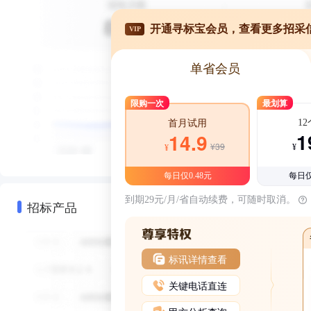
开通寻标宝会员，查看更多招采
VIP
单省会员
限购一次
最划算
1
首月试用
1
14.9
¥39
¥
¥
每日仅0.48元
每日仅
到期29元/月/省自动续费，可随时取消。
招标产品
标讯详情查看
关键电话直连