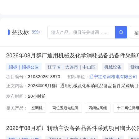
招投标
招
999+
2026年08月群厂通用机械及化学消耗品备品备件采
招标｜招标公告
辽宁省｜大连市｜中山区
机械设备
货物
项目编号：
3103202613870
招标单位：
辽宁红沿河核电有限公司
2026年08月群厂通用机械及化学消耗品备品备件采购项目询
正文内容：
10时50分（北京时间）项目编号：3103202613870采
发布时间：
20小时前
限公司项目类别：货物采购内容：空调机[KFR-26GW/Bp]两位五
相关产品：
空调机
两位五通电磁阀
四阀位阀组
十二阀位阀
2026年08月群厂转动主设备备品备件采购项目询比公