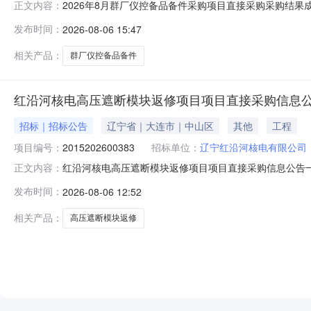
2026年8月群厂仪控备品备件采购项目直接采购采购结果成
正文内容：
3103202612577采购包号：3103202612577
发布时间：
2026-08-06 15:47
PFT3]温湿度变送器[EE220-HS3A6NP1E1D1
相关产品：
群厂仪控备品备件
红沿河核电高压遮断模块返修项目项目直接采购信息
招标｜招标公告
辽宁省｜大连市｜中山区
其他
工程
项目编号：
2015202600383
招标单位：
辽宁红沿河核电有限公司
红沿河核电高压遮断模块返修项目项目直接采购信息公告一、采购
正文内容：
（北京时间）项目编号：2015202600383采购包号：
发布时间：
2026-08-06 12:52
容：高压遮断模块返修.计划交付时间：计划交付地点：采
相关产品：
高压遮断模块返修