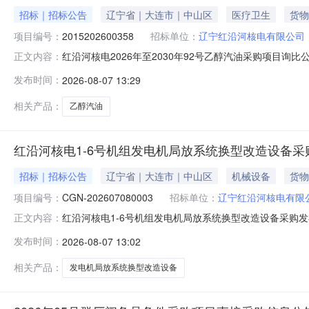
招标｜招标公告
辽宁省｜大连市｜中山区
医疗卫生
货物
项目编号：
2015202600358
招标单位：
辽宁红沿河核电有限公司
红沿河核电2026年至2030年92号乙醇汽油采购项目询比公
正文内容：
00分（北京时间）项目编号：2015202600358采购包号
发布时间：
2026-08-07 13:29
项目类别：货物采购内容：92号乙醇汽油计划交付时间：2
相关产品：
乙醇汽油
红沿河核电1-6号机组发电机局放系统换型改造设备采
招标｜招标公告
辽宁省｜大连市｜中山区
机械设备
货物
项目编号：
CGN-202607080003
招标单位：
辽宁红沿河核电有限
红沿河核电1-6号机组发电机局放系统换型改造设备采购发布
正文内容：
造设备采购中标候选人公示（招标编号：CGN-202607080
发布时间：
2026-08-07 13:02
（招标项目编号：CGN-202607080003），经评
相关产品：
发电机局放系统换型改造设备