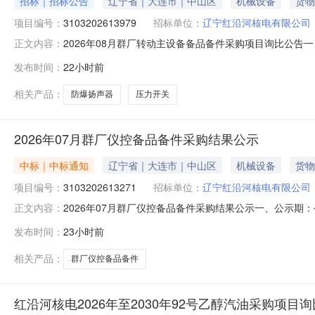
招标｜招标公告
辽宁省｜大连市｜中山区
机械设备
货物
项目编号：
3103202613979
招标单位：
辽宁红沿河核电有限公司
2026年08月群厂转动主设备备品备件采购项目询比公告一、
正文内容：
（北京时间）项目编号：3103202613979采购包号：3
发布时间：
22小时前
物采购内容：压力开关[WE-1SP-EN175301-803]防爆
相关产品：
防爆扬声器
压力开关
2026年07月群厂仪控备品备件采购结果公示
中标｜中标通知
辽宁省｜大连市｜中山区
机械设备
货物
项目编号：
3103202613271
招标单位：
辽宁红沿河核电有限公司
2026年07月群厂仪控备品备件采购结果公示一、公示期：公示
正文内容：
号：3103202613271_001项目名称：2026年0
发布时间：
23小时前
[C-010]采购方式：直接采购采用直接采购原因：需向
相关产品：
群厂仪控备品备件
红沿河核电2026年至2030年92号乙醇汽油采购项目