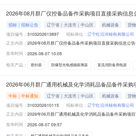
2026年08月群厂仪控备品备件采购项目直接采购信息
招标｜招标公告
辽宁省｜大连市｜中山区
机械设备
货物
项目编号：
3103202613897
招标单位：
辽宁红沿河核电有限公司
2026年08月群厂仪控备品备件采购项目直接采购信息公告一
正文内容：
分（北京时间）项目编号：3103202613897采购包号：
发布时间：
2026-08-07 10:05
购内容：防爆型光电感烟探测器[D01101A-EX+DB1101A]直流
相关产品：
密封函
防爆型光电感烟探测器
直流消防备用电源
2026年06月群厂通用机械及化学消耗品备品备件采
中标｜中标通知
辽宁省｜大连市｜中山区
机械设备
货物
项目编号：
3103202610115
招标单位：
辽宁红沿河核电有限公司
2026年06月群厂通用机械及化学消耗品备品备件采购项目
正文内容：
息：项目编号：3103202610115采购包号：31032
发布时间：
2026-08-07 09:57
货物采购方式：询比资格条件：（1）依法设立的证明材料
相关产品：
群厂通用机械及化学消耗品备品备件