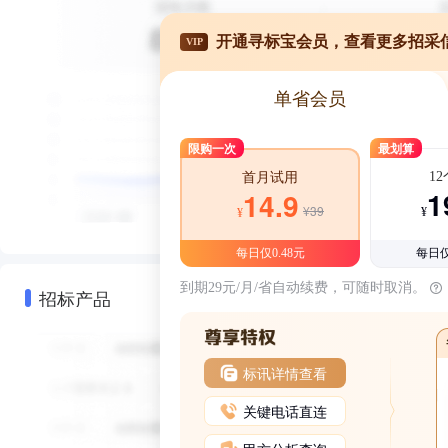
开通寻标宝会员，查看更多招采
VIP
单省会员
限购一次
最划算
1
首月试用
1
14.9
¥39
¥
¥
每日仅0.48元
每日仅
到期29元/月/省自动续费，可随时取消。
招标产品
标讯详情查看
关键电话直连