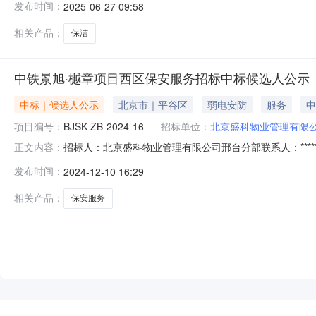
发布时间：
2025-06-27 09:58
华南大街与崇文路交叉口东行400米路北，建筑面积约890
1270.6m2包括接
相关产品：
保洁
中铁景旭·樾章项目西区保安服务招标中标候选人公示
中标｜候选人公示
北京市｜平谷区
弱电安防
服务
中
项目编号：
BJSK-ZB-2024-16
招标单位：
北京盛科物业管理有限
招标人：北京盛科物业管理有限公司邢台分部联系人：*******
正文内容：
结果公示如下：第一中标候选人信息单位名称：河北护安保安
发布时间：
2024-12-10 16:29
元第三中标候选人信息单位名称：石家庄国邦保安服务有限公司投
相关产品：
保安服务
NEW
HOT
5折起