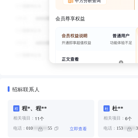
甲方分析查询
会员尊享权益
招标联系人
程*、程**
杜**
程
杜
个
个
11
6
相关项目：
相关项目：
立即查看
电话：
010
55
电话：
153
3
*******
******