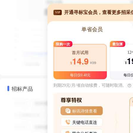
开通寻标宝会员，查看更多招采
VIP
单省会员
限购一次
最划算
1
首月试用
1
14.9
¥39
¥
¥
每日仅0.48元
每日仅
到期29元/月/省自动续费，可随时取消。
招标产品
标讯详情查看
关键电话直连