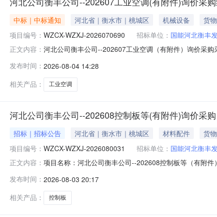
河北公司衡丰公司--202607工业空调(有附件)询价采
中标｜中标通知
河北省｜衡水市｜桃城区
机械设备
货物
项目编号：
WZCX-WZXJ-2026070690
招标单位：
国能河北衡丰
河北公司衡丰公司--202607工业空调（有附件）询价采购采
正文内容：
至2026-08-07三、采购人：国能河北衡丰发电有限
发布时间：
2026-08-04 14:28
购投诉。异议接收单位：国能诚信（北京）物资有限公司联系电话：9
相关产品：
工业空调
河北公司衡丰公司--202608控制板等(有附件)询价采购
招标｜招标公告
河北省｜衡水市｜桃城区
材料配件
货物
项目编号：
WZCX-WZXJ-2026080031
招标单位：
国能河北衡丰
项目名称：河北公司衡丰公司--202608控制板等（有附件
正文内容：
限责任公司报价人资格条件：无资质要求采购方式：询价采
发布时间：
2026-08-03 20:17
压开关阀;泵及泵配件-其他泵;阀及管道配件-执行机构;通
相关产品：
控制板