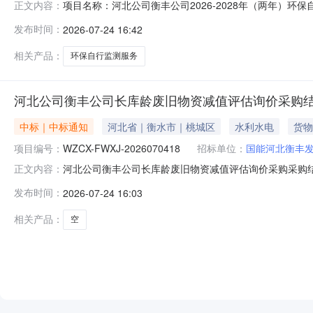
项目名称：河北公司衡丰公司2026-2028年（两年）环保
正文内容：
发电有限责任公司报价人资格条件：报价人资质要求:报价
发布时间：
2026-07-24 16:42
金属及重金属）、废水（含重金属）、噪声、土壤（含石
目）-/。报价人业绩要
相关产品：
环保自行监测服务
河北公司衡丰公司长库龄废旧物资减值评估询价采购
中标｜中标通知
河北省｜衡水市｜桃城区
水利水电
货物
项目编号：
WZCX-FWXJ-2026070418
招标单位：
国能河北衡丰
河北公司衡丰公司长库龄废旧物资减值评估询价采购采购结果公告
正文内容：
24至2026-07-27三、采购人：国能河北衡丰发电
发布时间：
2026-07-24 16:03
理采购投诉。异议接收单位：国能诚信（北京）物资有限公司联系电话
相关产品：
空