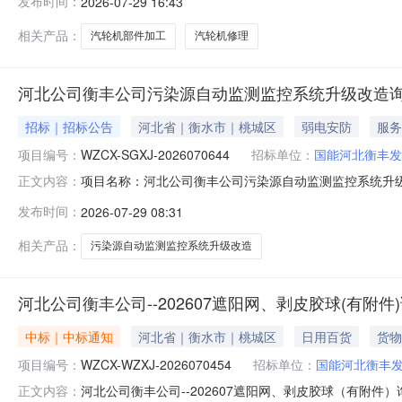
发布时间：
2026-07-29 16:43
招标代理机构为国家能源集团国际工程咨询有限公司。本项
划分：2.1.1项目概况
相关产品：
汽轮机部件加工
汽轮机修理
河北公司衡丰公司污染源自动监测监控系统升级改造
招标｜招标公告
河北省｜衡水市｜桃城区
弱电安防
服务
项目编号：
WZCX-SGXJ-2026070644
招标单位：
国能河北衡丰发
项目名称：河北公司衡丰公司污染源自动监测监控系统升级改造
正文内容：
电有限责任公司报价人资格条件：报价人资质要求:无。报价
发布时间：
2026-07-29 08:31
造合同至少1个，报价人须提供符合本采购要求的业绩合
（开票时间2023-
相关产品：
污染源自动监测监控系统升级改造
河北公司衡丰公司--202607遮阳网、剥皮胶球(有附
中标｜中标通知
河北省｜衡水市｜桃城区
日用百货
货物
项目编号：
WZCX-WZXJ-2026070454
招标单位：
国能河北衡丰
河北公司衡丰公司--202607遮阳网、剥皮胶球（有附件）
正文内容：