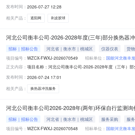
2026-07-27至2026-07-30三、采购人：国
发布时间：
2026-07-27 12:28
门负责受理采购投诉。异议接收单位：国能诚信（北京）物资有限公司
相关产品：
遮阳网
剥皮胶球
河北公司衡丰公司-2026-2028年度(三年)部分换热
招标｜招标公告
河北省｜衡水市｜桃城区
仪器仪表
货物
项目编号：
WZCX-FWXJ-2026070549
招标单位：
国能河北衡丰
项目名称：河北公司衡丰公司-2026-2028年度（三年）
正文内容：
衡丰发电有限责任公司报价人资格条件：报价人资质要求:无
发布时间：
2026-07-24 17:01
清洗合同至少1个，报价人须提供符合本采购要求的业绩
票（开票时
相关产品：
换热器冲洗服务
河北公司衡丰公司2026-2028年(两年)环保自行监测
招标｜招标公告
河北省｜衡水市｜桃城区
服务采购
服务
项目编号：
WZCX-FWXJ-2026070548
招标单位：
国能河北衡丰