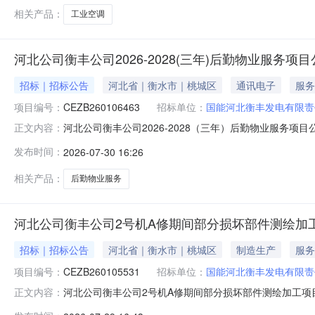
相关产品：
工业空调
河北公司衡丰公司2026-2028(三年)后勤物业服务
招标｜招标公告
河北省｜衡水市｜桃城区
通讯电子
服务
项目编号：
CEZB260106463
招标单位：
国能河北衡丰发电有限责
河北公司衡丰公司2026-2028（三年）后勤物业服务项
正文内容：
项目公开招标，项目招标编号为：CEZB26010646
发布时间：
2026-07-30 16:26
国家能源集团国际工程咨询有限公司。本项目已具备招标条件
目概况：
相关产品：
后勤物业服务
河北公司衡丰公司2号机A修期间部分损坏部件测绘加工
招标｜招标公告
河北省｜衡水市｜桃城区
制造生产
服务
项目编号：
CEZB260105531
招标单位：
国能河北衡丰发电有限责
河北公司衡丰公司2号机A修期间部分损坏部件测绘加工项
正文内容：
坏部件测绘加工项目公开招标，项目招标编号为：CEZB2