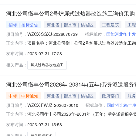
河北公司衡丰公司2号炉屏式过热器改造施工询价采购
招标｜招标公告
河北省｜衡水市｜桃城区
工程建筑
工程
项目编号：
WZCX-SGXJ-2026070729
招标单位：
国能河北衡丰发
项目名称：河北公司衡丰公司2号炉屏式过热器改造施工询价采
正文内容：
责任公司报价人资格条件：报价人资质要求:报价人须同时满
发布时间：
2026-07-31 17:28
类特种设备安装、修理、改造-锅炉安装（含修理、改造）
以下所有业
相关产品：
屏式过热器改造施工
河北公司衡丰公司2026年-2031年(五年)劳务派遣
中标｜中标通知
河北省｜衡水市｜桃城区
政府部门
服务
项目编号：
WZCX-FWJZ-2026070010
招标单位：
国能河北衡丰
河北公司衡丰公司2026年-2031年（五年）劳务派遣服务
正文内容：
二、公告期：2026-07-31至2026-08-03三
发布时间：
2026-07-31 15:58
人采购管理部门负责受理采购投诉。异议接收单位：国能诚信（北京）
相关产品：
劳务派遣服务