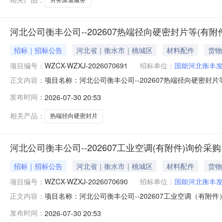
河北公司衡丰公司--202607热端径向硬密封片等(有附
招标｜招标公告
河北省｜衡水市｜桃城区
材料配件
货物
项目编号：
WZCX-WZXJ-2026070691
招标单位：
国能河北衡丰
项目名称：河北公司衡丰公司--202607热端径向硬密封片
正文内容：
衡丰发电有限责任公司报价人资格条件：无资质要求采购方
发布时间：
2026-07-30 20:53
件-中压开关阀;发电专用设备及配件-电站锅炉及辅助设备
泵;
相关产品：
热端径向硬密封片
河北公司衡丰公司--202607工业空调(有附件)询价采购
招标｜招标公告
河北省｜衡水市｜桃城区
材料配件
货物
项目编号：
WZCX-WZXJ-2026070690
招标单位：
国能河北衡丰
项目名称：河北公司衡丰公司--202607工业空调（有附件
正文内容：
限责任公司报价人资格条件：无资质要求采购方式：询价采
发布时间：
2026-07-30 20:53
配件-执行机构;通用设备及配件-其他通用设备配件;电气设