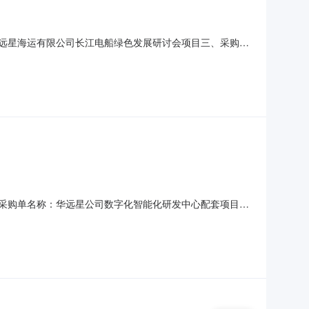
称：华远星海运有限公司长江电船绿色发展研讨会项目三、采购代
成交供应商：扬州华庭文化科技发展有限公司八、采购清单序号
文化科技发展有限公司发布日期：2026-08-07
5二、采购单名称：华远星公司数字化智能化研发中心配套项目
2026-08-1017:00八、开工时间：2026-08-
中心配套项目9%十一、资格条件内容：1.应答人为中华人