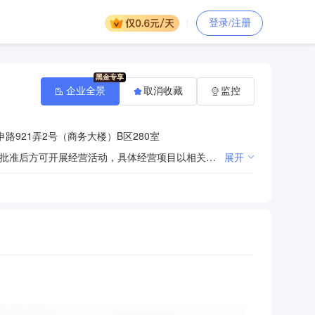
登录/注册
企业全景
取消收藏
监控
路921弄2号（商务大楼）B区280室
许可项目：水路普通货物运输；国内船舶管理业务；船舶检验服务。（依法须经批准的项目，经相关部门批准后方可开展经营活动，具体经营项目以相关部门批准文件或许可证件为准）一般项目：从事国际集装箱船、普通货船运输；国内货物运输代理；国际货物运输代理；国内船舶代理；国际船舶代理；船舶租赁；国际船舶管理业务；船舶修理；企业管理咨询；人力资源服务（不含职业中介活动、劳务派遣服务）；信息技术咨询服务；组织文化艺术交流活动。（除依法须经批准的项目外，凭营业执照依法自主开展经营活动）
展开