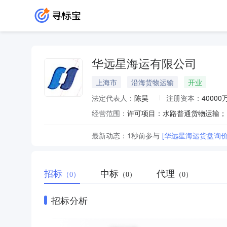
华远星海运有限公司
上海市
沿海货物运输
开业
法定代表人：
陈昊
注册资本：
40000
经营范围：
最新动态：
1秒前
参与
[华远星海运货盘询价
招标
中标
代理
（0）
（0）
（0）
招标分析