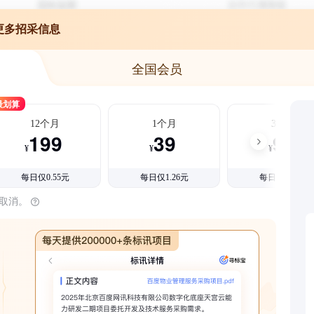
更多招采信息
全国会员
最划算
12个月
1个月
3个月
199
39
99
¥
¥
¥
每日仅0.55元
每日仅1.26元
每日仅1.08元
时取消。