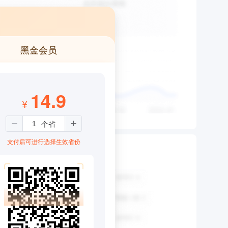
黑金会员
14.9
¥
支付后可进行选择生效省份