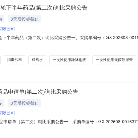
衡166轮下半年药品(第二次)询比采购公告
物
3天后投标截止
有限公司
66轮下半年药品（第二次）询比采购公告一、采购单编号：GX-202608-00163
司四、采购方式：公开询比采购五、采购类型：货物六、报价方式：整单报价
购文件列明的规格报价。报价含税含运。十、采购清单序号采购人物资名称税率
消毒纱布
双氧水
一次性使用静脉输液
一次性使用无菌导尿管
下半年药品申请单(第二次)询比采购公告
务
3天后投标截止
有限公司
年药品申请单（第二次）询比采购公告一、采购单编号：GX-202608-001637
采购方式：公开询比采购五、采购类型：货物六、报价方式：整单报价七、报价
件列明的规格报价。报价含税含运。十、采购清单序号采购人物资名称税率规格