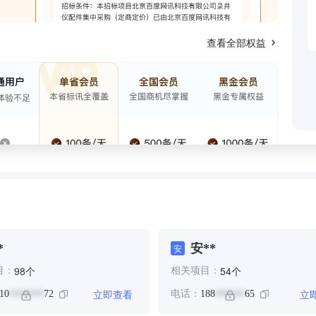
查看全部权益
*
安**
安
个
个
98
54
目：
相关项目：
立即查看
立
10
72
电话：
188
65
*******
******