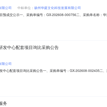
有限公司
中标单位：
扬州华庭文化科技发展有限公司
成交公示一、采购单编号：GX-202608-000756二、采购单名
询比采购五、采购类型：服务六、公示结束期：2026-08-10七、预
星海运有限公司华远星海运有限公司长江电船绿色发展研讨会项目6%扬州华庭
研发中心配套项目询比采购公告
有限公司
心配套项目询比采购公告一、采购单编号：GX-202608-00243
：公开询比采购五、采购类型：工程六、报价方式：整单报价七、报价截止时间：
称税率采购范围1华远星海运有限公司华远星海运有限公司数字化智能化研发
服务