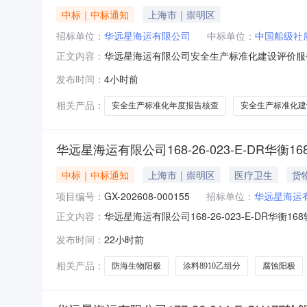
中标｜中标通知
上海市｜崇明区
招标单位：
华远星海运有限公司
中标单位：
中国船级社
华远星海运有限公司安全生产标准化建设评价服务直
正文内容：
化建设评价服务三、供应商:中国船级社质量认证有限公司
发布时间：
4小时前
容：2026年公司安全生产标准化建设评价；2
相关产品：
安全生产标准化年度报告核查
安全生产标准化建
华远星海运有限公司168-26-023-E-DR华
中标｜中标通知
上海市｜崇明区
医疗卫生
货
项目编号：
GX-202608-000155
招标单位：
华远星海运
华远星海运有限公司168-26-023-E-DR华衡1
正文内容：
机构：华远星海运有限公司四、采购方式：公开询
发布时间：
22小时前
购人物资名称税率规格型号单位数量预成交供应商
相关产品：
防海生物阳极
涂料8910乙组分
腐蚀阳极