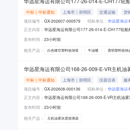
华远星海运有限公司177-26-014-E-CH17
中标｜中标通知
上海市｜崇明区
交通运输
货
项目编号：
GX-202607-000579
招标单位：
华远星海运
华远星海运有限公司177-26-014-E-CH177
正文内容：
远星海运有限公司四、采购方式：公开询比采购五
发布时间：
23小时前
名称税率规格型号单位数量预成交供应商1华远星海
相关产品：
白色镂空塑料收纳筐
牛油嘴
透明塑料收纳
华远星海运有限公司168-26-009-E-VR主
中标｜中标通知
上海市｜崇明区
仪器仪表
服
项目编号：
GX-202608-000136
招标单位：
华远星海运
华远星海运有限公司168-26-009-E-VR主机
正文内容：
构：华远星海运有限公司四、采购方式：公开询比
发布时间：
23小时前
物资名称税率采购范围预成交供应商1华远星海运有
相关产品：
主机油雾浓度探测器