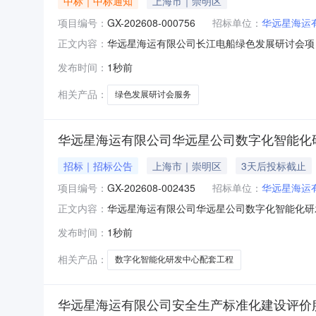
中标｜中标通知
上海市｜崇明区
项目编号：
GX-202608-000756
招标单位：
华远星海运
华远星海运有限公司长江电船绿色发展研讨会项目预
正文内容：
理机构：华远星海运有限公司四、采购方式：公开
发布时间：
1秒前
采购人物资名称税率采购范围预成交供应商1华远
相关产品：
绿色发展研讨会服务
华远星海运有限公司华远星公司数字化智能化
招标｜招标公告
上海市｜崇明区
3天后投标截止
项目编号：
GX-202608-002435
招标单位：
华远星海运
华远星海运有限公司华远星公司数字化智能化研发中
正文内容：
三、采购代理机构：华远星海运有限公司四、采购方式
发布时间：
1秒前
14九、备注：十、采购清单序号采购人物资名
民共和
相关产品：
数字化智能化研发中心配套工程
华远星海运有限公司安全生产标准化建设评价