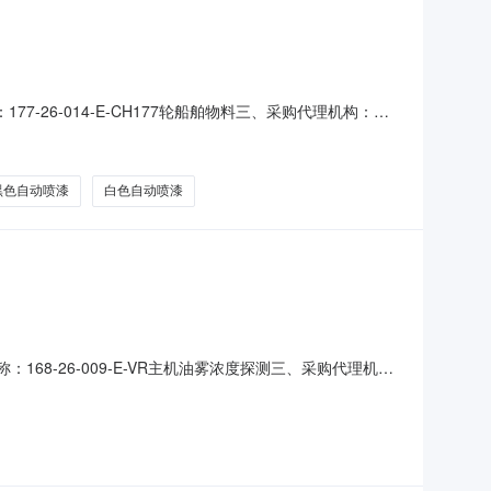
177-26-014-E-CH177轮船舶物料三、采购代理机构：华
：上海蔓意船舶技术服务有限公司八、采购清单序号采购人物资
蔓意船舶技术服务有限公司2华
黑色自动喷漆
白色自动喷漆
称：168-26-009-E-VR主机油雾浓度探测三、采购代理机
供应商：广州海欣自动化技术有限公司八、采购清单序号采购人
2026-08-06