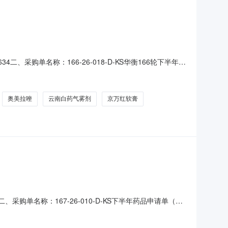
4二、采购单名称：166-26-018-D-KS华衡166轮下半年药
七、报价截止时间：2026-08-1015:00八、交货时
规格型号单位数量用途1华远星
奥美拉唑
云南白药气雾剂
京万红软膏
二、采购单名称：167-26-010-D-KS下半年药品申请单（第
截止时间：2026-08-1015:00八、交货时间：
型号单位数量用途1华远星海运有限