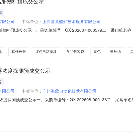
7轮船舶物料预成交公示
物
有限公司
中标单位：
上海蔓意船舶技术服务有限公司
轮船舶物料预成交公示一、采购单编号：GX-202607-000579二、采购单名称：
、采购类型：货物六、公示结束期：2026-08-09七、预成交供应商
运有限公司牛油嘴13%规格:螺纹:NPT1/4寸/mm型号:A直个50上海
盒
软伸长管
红色自动喷漆
食品包装袋
黄色
美纹纸
机油雾浓度探测预成交公示
务
有限公司
中标单位：
广州海欣自动化技术有限公司
油雾浓度探测预成交公示一、采购单编号：GX-202608-000136二、采购单名
采购五、采购类型：服务六、公示结束期：2026-08-09七、预成交
限公司主机油雾浓度探测器航修13%广州海欣自动化技术有限公司发布日期：