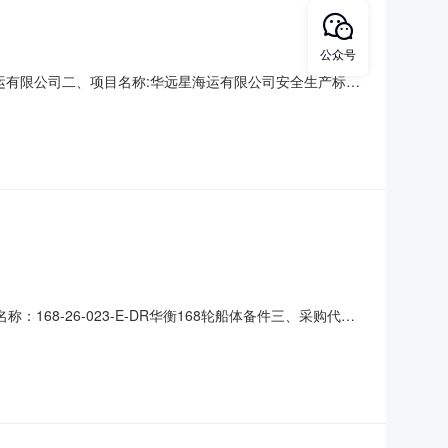
公众号
远星海运有限公司二、项目名称:华远星海运有限公司安全生产标准
2026-08-1000:00:00六、公示周期:3天七、采购内
度报告核查。八、直接采购理由：
称：168-26-023-E-DR华衡168轮船体备件三、采购代理
交供应商：上海电气船研环保技术有限公司八、采购清单序号采
司2华远星海运有限公司涂料8910乙