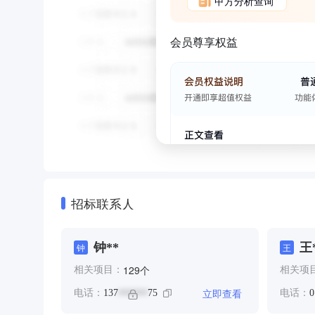
甲方分析查询
会员尊享权益
招标联系人
钟**
王
钟
王
个
129
相关项目：
相关项
立即查看
电话：
137
75
电话：
0
******