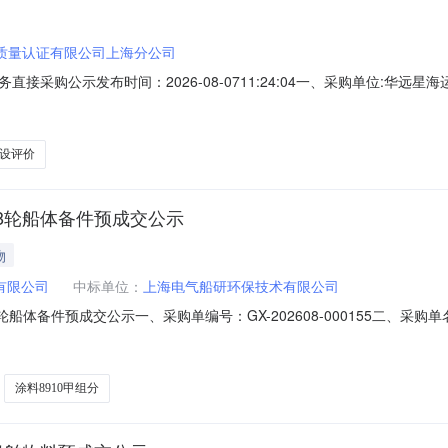
质量认证有限公司上海分公司
接采购公示发布时间：2026-08-0711:24:04一、采购单位:华
上海分公司四、公示开始时间:2026-08-0700:00:00五、公示结束时间:
027年公司安全生产标准化年度报告核查；2028年公司安全生产标准化年
设评价
衡168轮船体备件预成交公示
物
有限公司
中标单位：
上海电气船研环保技术有限公司
68轮船体备件预成交公示一、采购单编号：GX-202608-000155二、采购单名
比采购五、采购类型：货物六、公示结束期：2026-08-09七、预成
1华远星海运有限公司防腐蚀阳极13%PC2上海电气船研环保技术有限公
涂料8910甲组分