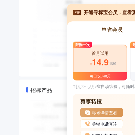
开通寻标宝会员，查看
VIP
单省会员
限购一次
首月试用
14.9
¥39
¥
每日仅0.48元
到期29元/月/省自动续费，可随
招标产品
标讯详情查看
关键电话直连