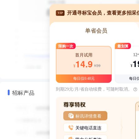
开通寻标宝会员，查看更多招采
VIP
单省会员
限购一次
最划算
1
首月试用
1
14.9
¥39
¥
¥
每日仅0.48元
每日仅
到期29元/月/省自动续费，可随时取消。
招标产品
标讯详情查看
关键电话直连