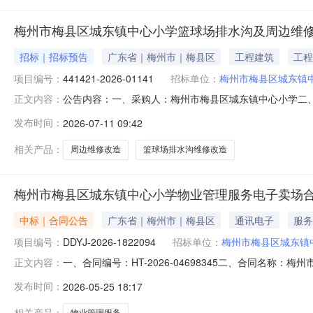
梅州市梅县区城东镇中心小学篮球场排水沟及周边维
招标｜招标预告
广东省｜梅州市｜梅县区
工程建筑
工程
项目编号：
441421-2026-01141
招标单位：
梅州市梅县区城东镇
公告内容：一、采购人：梅州市梅县区城东镇中心小学二、采购
正文内容：
四、采购品目名称：其他建筑物、构筑物修缮五、采购预算金额（
发布时间：
2026-07-11 09:42
镇中心小学发布时间：2026-07-1109:22:25
相关产品：
周边维修改造
篮球场排水沟维修改造
梅州市梅县区城东镇中心小学物业管理服务电子卖场
中标｜合同公告
广东省｜梅州市｜梅县区
通讯电子
服务
项目编号：
DDYJ-2026-1822094
招标单位：
梅州市梅县区城东镇
一、合同编号：HT-2026-04698345二、合同名称：
正文内容：
东镇中心小学物业管理服务定点采购五、合同主体采购人（甲
发布时间：
2026-05-25 18:17
方）：梅州市梅县区帅乡保安服务有限公司地址：水车镇灯塔
相关产品：
物业管理服务