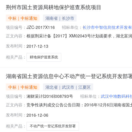
荆州市国土资源局耕地保护巡查系统项目
中标｜中标通知
湖南省｜长沙市
项目编号：
JZC-2017X116
招标单位：
长沙市中智信息技术开发有
根据荆采计备【2017】XM02043号计划函要求，湖
正文内容：
发布本项目询价采购信息，至2017年12月12日在荆
发布时间：
2017-12-13
低原则确定了成交供应商。现将本次网上询价采购结果公告如下
技术开发
相关产品：
耕地保护巡查系统
湖南省国土资源信息中心不动产统一登记系统开发部
中标｜中标通知
湖北省｜武汉市｜江夏区
项目编号：
湘财采计[2016]008793号
招标单位：
武汉中地数码科
竞争性谈判成交公告公告日期：2016年12月6日湖南省
正文内容：
一、项目名称采购项目名称：湖南省国土资源信息中心不动产统一
发布时间：
2016-12-06
购代理编号：1806720161116三、邀请供应商的
相关产品：
不动产统一登记系统开发部署