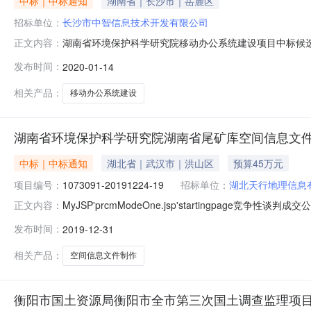
中标｜中标通知
湖南省｜长沙市｜岳麓区
招标单位：
长沙市中智信息技术开发有限公司
湖南省环境保护科学研究院移动办公系统建设项目中标候
正文内容：
项目（招标编号：HNTC-2019ZF141）进行竞争性谈
发布时间：
2020-01-14
则进行评定，推荐的中标候选人如下：第一名：长沙市中
位名称：长沙市中智信息
相关产品：
移动办公系统建设
湖南省环境保护科学研究院湖南省尾矿库空间信息文
中标｜中标通知
湖北省｜武汉市｜洪山区
预算45万元
项目编号：
1073091-20191224-19
招标单位：
湖北天行地理信息
MyJSP'prcmModeOne.jsp'startingpa
正文内容：
年12月31日结束，现将成交结果公告如下：一、项目名称
发布时间：
2019-12-31
购计划编号：湘财采计[2019]016196号2、采购代理编号：
相关产品：
空间信息文件制作
衡阳市国土资源局衡阳市全市第三次国土调查监理项