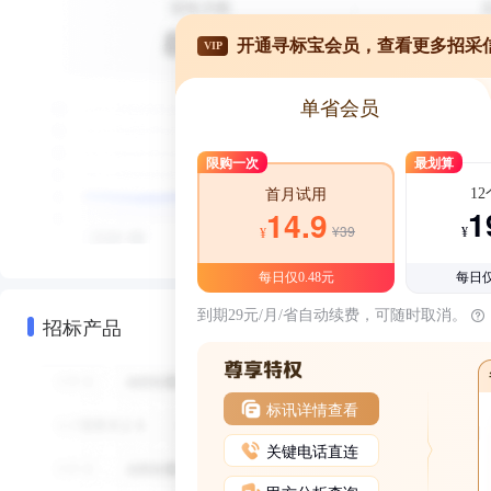
开通寻标宝会员，查看更多招采
VIP
单省会员
限购一次
最划算
1
首月试用
1
14.9
¥39
¥
¥
每日仅0.48元
每日仅
到期29元/月/省自动续费，可随时取消。
招标产品
标讯详情查看
关键电话直连