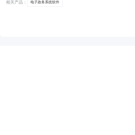
相关产品：
电子政务系统软件
NEW
HOT
5折起
暂时没有搜索结果…