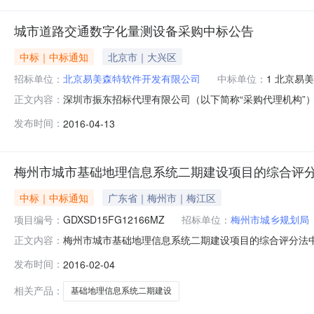
城市道路交通数字化量测设备采购中标公告
中标｜中标通知
北京市｜大兴区
招标单位：
北京易美森特软件开发有限公司
中标单位：
1 北京易
深圳市振东招标代理有限公司（以下简称“采购代理机构”）受
正文内容：
审核评标委员会评审意见，并经采购人确认，现将评标结
发布时间：
2016-04-13
￥759,000.00合格2北京地航科技有限公司￥764,500
梅州市城市基础地理信息系统二期建设项目的综合评
中标｜中标通知
广东省｜梅州市｜梅江区
项目编号：
GDXSD15FG12166MZ
招标单位：
梅州市城乡规划局
梅州市城市基础地理信息系统二期建设项目的综合评分法中
正文内容：
02月04日16:21本项目招标公告日期详见公告正文
发布时间：
2016-02-04
目联系电话详见公告正文采购人梅州市城乡规划局采购人
见公告正文代理机构联系方式详见公告正
相关产品：
基础地理信息系统二期建设