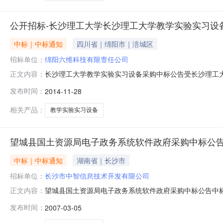
公开招标-长沙理工大学长沙理工大学教学实验实习设
中标｜中标通知
四川省｜绵阳市｜涪城区
招标单位：
绵阳六维科技有限责任公司
长沙理工大学教学实验实习设备采购中标公告受长沙理工
正文内容：
项目情况项目名称：长沙理工大学教学实验实习设备采购政府采购
发布时间：
2014-11-28
标结果包名投标人名称得分中标金额排序联系人联系电话一包绵阳六维
相关产品：
教学实验实习设备
望城县国土资源局电子政务系统软件政府采购中标公
中标｜中标通知
湖南省｜长沙市
招标单位：
长沙市中智信息技术开发有限公司
望城县国土资源局电子政务系统软件政府采购中标公告中标侯
正文内容：
果公示时间：2006-12-27所属行业：其它项目名称
发布时间：
2007-03-05
软件政府采购进行竞争性谈判。谈判会议于2006年12月
真、仔细的评