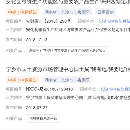
安化县粮食生产功能区与重要农产品生产保护区划定
中标｜中标通知
湖南省｜长沙市｜岳麓区
日用百货
项目编号：
安财采计【2018】290号
招标单位：
长沙市中智信息
安化县粮食生产功能区与重要农产品生产保护区划定项目中标
正文内容：
粮食生产功能区与重要农产品生产保护区划定项目进行公开招
发布时间：
2018-12-13
在益阳市公共资源交易中心（迎宾东路355号中南电子商
与重要农产品生产保
相关产品：
粮食生产功能区与重要农产品生产保护区划定项目
宁乡市国土资源市场管理中心国土局"我有地.我要地"
中标｜中标通知
湖南省｜长沙市｜岳麓区
项目编号：
NXCG-JZ-201807120418
招标单位：
长沙市中智信息
宁乡市国土资源市场管理中心国土局“我有地.我要地”信
正文内容：
采购项目于2018年7月27日结束，现将成交结果公告如下
发布时间：
2018-07-27
JZ-2018071204182、委托代理编号：CSPZZB
相关产品：
信息交换系统平台