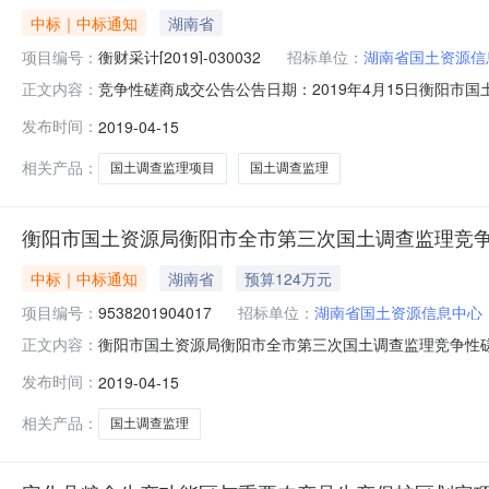
中标｜中标通知
湖南省
项目编号：
衡财采计[2019]-030032
招标单位：
湖南省国土资源信
竞争性磋商成交公告公告日期：2019年4月15日衡阳市
正文内容：
目名称采购项目名称：衡阳市国土资源局衡阳市全市第三次国土调
发布时间：
2019-04-15
号：9538201904017三、邀请供应商的情况1、供
相关产品：
国土调查监理项目
国土调查监理
衡阳市国土资源局衡阳市全市第三次国土调查监理竞
中标｜中标通知
湖南省
预算124万元
项目编号：
9538201904017
招标单位：
湖南省国土资源信息中心
衡阳市国土资源局衡阳市全市第三次国土调查监理竞争性磋商
正文内容：
湖南雁城建设咨询有限公司招标地区：衡阳市招标产品：所属
发布时间：
2019-04-15
竞争性磋商采购项目于2019年04月12日结束，现将
1,240,000.00元二
相关产品：
国土调查监理