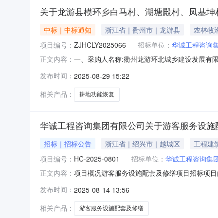
关于龙游县模环乡白马村、湖塘殿村、凤基坤村
中标｜中标通知
浙江省｜衢州市｜龙游县
农林牧
项目编号：
ZJHCLY2025066
招标单位：
华诚工程咨询
一、采购人名称:衢州龙游环北城乡建设发展有限
正文内容：
号:ZJHCLY2025066四、采购组织类型:分散
发布时间：
2025-08-29 15:22
供应商名称中标供应商地址1278329元衢州龙
相关产品：
耕地功能恢复
华诚工程咨询集团有限公司关于游客服务设施
招标｜招标公告
浙江省｜绍兴市｜越城区
工程建
项目编号：
HC-2025-0801
招标单位：
华诚工程咨询集
项目概况游客服务设施配套及修缮项目招标项目的潜在投
正文内容：
传）投标文件。一、项目基本情况项目编号：HC-
发布时间：
2025-08-14 13:56
客服务设施配套及修缮项目数量：1预算金额（元
相关产品：
游客服务设施配套及修缮