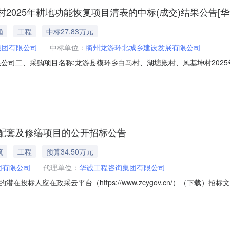
2025年耕地功能恢复项目清表的中标(成交)结果公告[
渔
工程
中标27.83万元
集团有限公司
中标单位：
衢州龙游环北城乡建设发展有限公司
公司二、采购项目名称:龙游县模环乡白马村、湖塘殿村、凤基坤村202
采购五、采购方式:竞争性磋商六、采购公告发布日期:2025-08-18七、定标日期
游环北城乡建设发展有限公司龙游县模环乡金星大道18-12-13号九、其他事
配套及修缮项目的公开招标公告
筑
工程
预算34.50万元
团有限公司
代理单位：
华诚工程咨询集团有限公司
标人应在政采云平台（https://www.zcygov.cn/）（下载）招标文
2025-0801项目名称：游客服务设施配套及修缮项目预算金额（元）：34
）：345000简要规格描述或项目基本概况介绍、用途：详见招标文件备