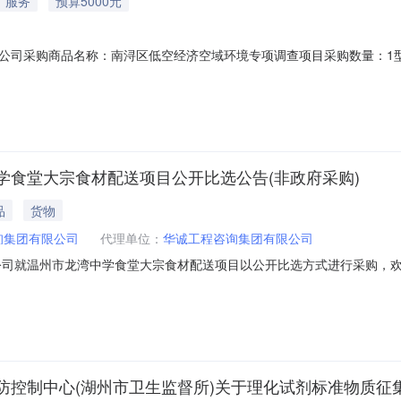
服务
预算5000元
司采购商品名称：南浔区低空经济空域环境专项调查项目采购数量：1型号/规
学食堂大宗食材配送项目公开比选公告(非政府采购)
品
货物
询集团有限公司
代理单位：
华诚工程咨询集团有限公司
公司就温州市龙湾中学食堂大宗食材配送项目以公开比选方式进行采购，
目。一、标的基本情况1.项目名称：温州市龙湾中学食堂大宗食材配送项目2.
项目4.比选方式：公开竞选5.项目概况序号项目名称配送年限项目基本概
防控制中心(湖州市卫生监督所)关于理化试剂标准物质征