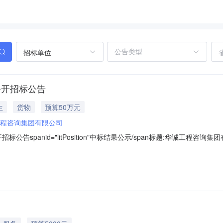
招标单位
公开招标公告
生
货物
预算50万元
程咨询集团有限公司
告spanid="litPosition"中标结果公示/span标题:华诚工程
称:华诚工程咨询集团有限公司关于DR机采购的公开招标公告公告内容:项目概况;;;
5（北京时间）前递交（上传）投标文件。;;;;;;;;;;一、项目基本情况项目编号