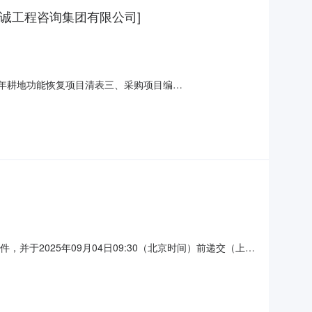
华诚工程咨询集团有限公司]
5年耕地功能恢复项目清表三、采购项目编
:2025-08-29八、中标结果:序号中标(成交)金额(元)中标
项:/十、联系方式:1、采购代理机构名称:华诚工程咨
件，并于2025年09月04日09:30（北京时间）前递交（上
5000最高限价（元）：343487采购需求：标项名称：游
注：/合同履约期限：标项1，按双方合同