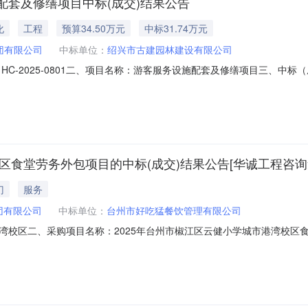
套及修缮项目中标(成交)结果公告
化
工程
预算34.50万元
中标31.74万元
团有限公司
中标单位：
绍兴市古建园林建设有限公司
C-2025-0801二、项目名称：游客服务设施配套及修缮项目三、中标
元）绍兴市古建园林建设有限公司浙江省绍兴市大禹陵入口禹珍楼1楼四、
施配套及修缮项目游客服务设施配套及修缮项目详见附件详见附件详见附
区食堂劳务外包项目的中标(成交)结果公告[华诚工程咨询
门
服务
团有限公司
中标单位：
台州市好吃猛餐饮管理有限公司
校区二、采购项目名称：2025年台州市椒江区云健小学城市港湾校区食堂劳
采购公告发布日期：2025年08月12日七、定标日期：2025年09
餐费收入总额的19.9%台州市好吃猛餐饮管理有限公司浙江省台州市椒江区白