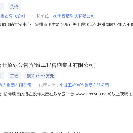
生
货物
询集团有限公司
中标单位：
杭州智谱科技有限公司
预防控制中心（湖州市卫生监督所）关于理化试剂标准物质征集入围供应商的方
询集团有限公司地址：湖州市天宁巷16号镭宝大厦14楼1710室项目联系人
附件2、废标结果：序号标项名称废标理由其他事项四、最高入围价格或者最
公开招标公告[华诚工程咨询集团有限公司]
门
工程
预算15.55万元
咨询集团有限公司
代理单位：
华诚工程咨询集团有限公司
目的潜在投标人应在乐采云平台(www.lecaiyun.com)线上获取招标
)2025-038-1项目名称：萧山广播电视发射铁塔维护项目（重招）预算金额
重招）数量：1项预算金额：155500元简要规格描述或项目基本概况介