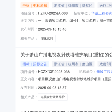
中标｜中标通知
浙江省｜杭州市｜拱墅区
医疗卫
项目编号：
HZHC-2025(A)068
招标单位：
华诚工程咨
一、采购项目名称、编号1、项目名称：湖州市疾病
正文内容：
的名称、地址、联系人和联系方式名称：华诚工程咨
发布时间：
2025-09-18 13:46
名称、地址及排序1、入围结果：入围结果信息
格型号或
相关产品：
理化试剂
关于萧山广播电视发射铁塔维护项目(重招)的
招标｜招标公告
浙江省｜杭州市｜萧山区
政府部
项目编号：
HCZX(XS)2025-038-1
招标单位：
华诚工程
项目概况萧山广播电视发射铁塔维护项目（重招）招标项
正文内容：
标文件。一、项目基本情况项目编号：HCZX(XS
发布时间：
2025-09-08 13:37
求。标项名称:萧山广播电视发射铁塔维护项目（
相关产品：
电视发射铁塔维护