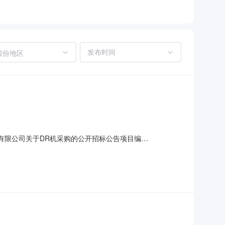
省份地区
咨询集团有限公司关于DR机采购的公开招标公告项目编
;;;;;DR机采购招标项目的潜在投标人应在政采云平台线上获取
：3301222