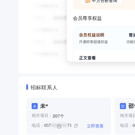
甲方分析查询
会员尊享权益
招标联系人
未*
邵
未
邵
个
207
相关项目：
相关项
立即查看
电话：
057
71
电话：
0
********