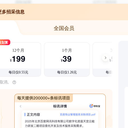
更多招采信息
全国会员
最划算
12个月
1个月
3个月
199
39
99
¥
¥
¥
每日仅0.55元
每日仅1.26元
每日仅1.08元
时取消。