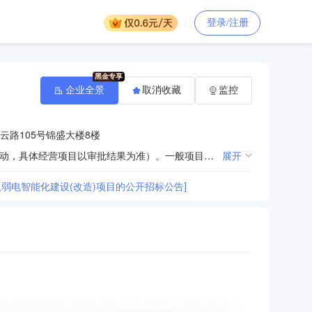
登录/注册
企业全景
取消收藏
监控
云路105号锦盛大楼8楼
许可项目：工程造价咨询业务；建设工程监理（依法须经批准的项目，经相关部门批准后方可开展经营活动，具体经营项目以审批结果为准）。一般项目：招投标代理服务；政府采购代理服务；工程管理服务；咨询策划服务；信息技术咨询服务；社会经济咨询服务；信息咨询服务（不含许可类信息咨询服务）（除依法须经批准的项目外，凭营业执照依法自主开展经营活动）。
展开
弱电智能化建设(改造)项目的公开招标公告]