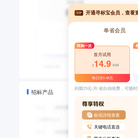
开通寻标宝会员，查看
VIP
单省会员
限购一次
首月试用
14.9
¥39
¥
每日仅0.48元
到期29元/月/省自动续费，可随
招标产品
标讯详情查看
关键电话直连