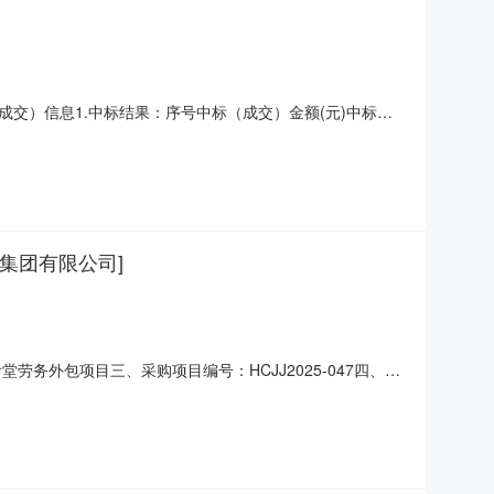
（成交）信息1.中标结果：序号中标（成交）金额(元)中标供
主要标的信息服务类主要标的信息：序号标项名称标的名称服
件详见附件五、评标专家抽取评审专家抽取规则六、评审专
集团有限公司]
务外包项目三、采购项目编号：HCJJ2025-047四、采
月04日八、中标结果：序号中标（成交）金额（%）中标供应商
云街道新健路23-29号（自主申报）91331002MA2