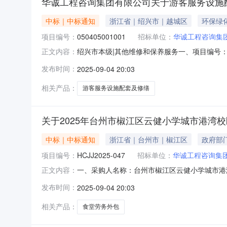
华诚工程咨询集团有限公司关于游客服务设施配
中标｜中标通知
浙江省｜绍兴市｜越城区
环保绿
项目编号：
050405001001
招标单位：
华诚工程咨询集
绍兴市本级|其他维修和保养服务一、项目编号：H
正文内容：
应商名称中标供应商地址1报价：317400（
发布时间：
2025-09-04 20:03
务范围服务要求服务时间服务标准1游客服务设
家（单一来源采购人员）名
相关产品：
游客服务设施配套及修缮
关于2025年台州市椒江区云健小学城市港湾校
中标｜中标通知
浙江省｜台州市｜椒江区
政府部
项目编号：
HCJJ2025-047
招标单位：
华诚工程咨询集
一、采购人名称：台州市椒江区云健小学城市港湾
正文内容：
购组织类型：委托代理五、采购方式：公开招标六、
发布时间：
2025-09-04 20:03
名称中标供应商地址中标供应商统一社会信用代码1
相关产品：
食堂劳务外包