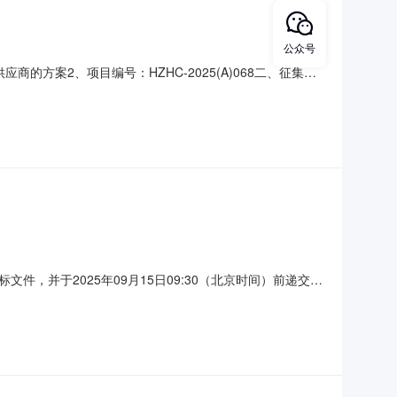
公众号
案2、项目编号：HZHC-2025(A)068二、征集人
：张燕项目联系方式：0572-2170108三、入围供应商
低入围分值最低入围分值：87.6分五、入围产品名称、规
文件，并于2025年09月15日09:30（北京时间）前递交投
：155500元最高限价：155500元采购需求：详见交易需
绍、用途：详见交易需求备注：/合同履