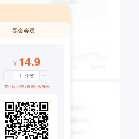
黑金会员
14.9
¥
支付后可进行选择生效省份