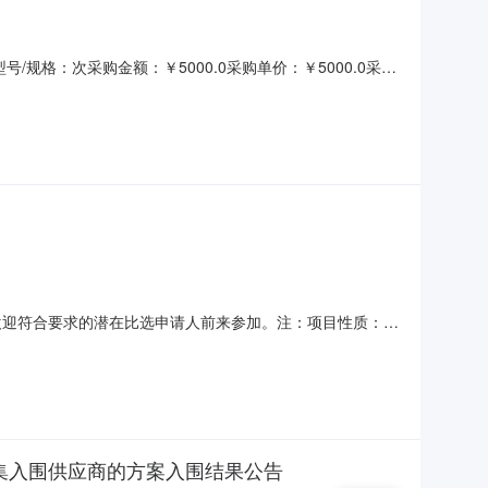
格：次采购金额：￥5000.0采购单价：￥5000.0采购
欢迎符合要求的潜在比选申请人前来参加。注：项目性质：委
项目编号：HCZX-20251118013.项目性质：委托中
况介绍备注1温州市龙湾中学食堂大宗食材配送项目1年生鲜
集入围供应商的方案入围结果公告