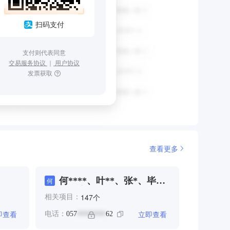
扫码支付
支付则代表同意
交易服务协议
｜
用户协议
发票获取
查看更多
何****、叶**、张*、毕
何
**、金*
个
147
相关项目：
即查看
立即查看
电话：
057
62
********