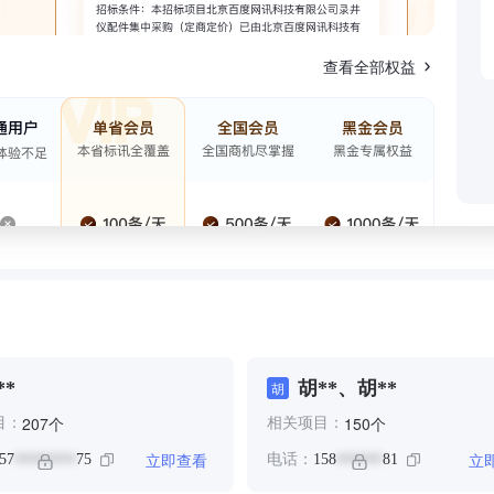
查看全部权益
**
胡**、胡**
胡
个
个
207
150
目：
相关项目：
立即查看
立
57
75
电话：
158
81
********
******