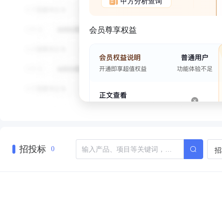
甲方分析查询
会员尊享权益
招投标
招
0