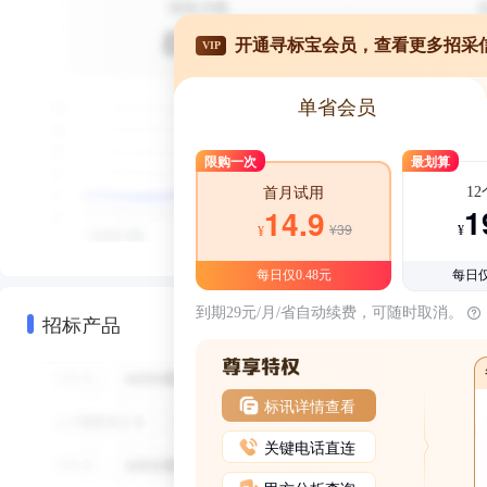
开通寻标宝会员，查看更多招采
VIP
单省会员
限购一次
最划算
1
首月试用
1
14.9
¥39
¥
¥
每日仅0.48元
每日仅
到期29元/月/省自动续费，可随时取消。
招标产品
标讯详情查看
关键电话直连