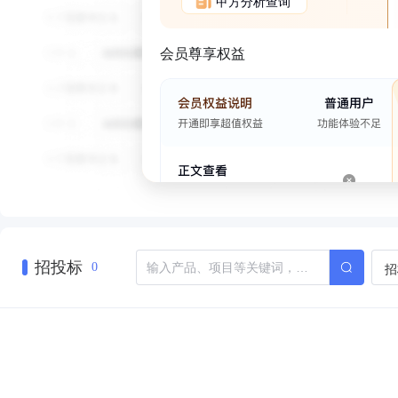
甲方分析查询
会员尊享权益
招投标
招
0