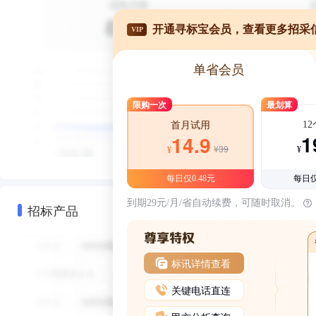
开通寻标宝会员，查看更多招采
VIP
单省会员
限购一次
最划算
1
首月试用
1
14.9
¥39
¥
¥
每日仅0.48元
每日仅
到期29元/月/省自动续费，可随时取消。
招标产品
标讯详情查看
关键电话直连