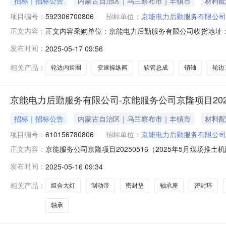
招标｜招标公告
内蒙古自治区｜乌兰察布市｜丰镇市
材料配
项目编号：
592306700806
招标单位：
京能电力后勤服务有限公司
正文内容采购单位：京能电力后勤服务有限公司收货地址
正文内容：
20250516（2025年5月灰场车辆配件）询价时间：2025
发布时间：
2025-05-17 09:56
速操纵阀1个软管总成2件销轴1件轮边支撑轴1根软管总成
相关产品：
轮边内齿圈
变速操纵阀
软管总成
销轴
轮边
京能电力后勤服务有限公司-京能服务公司京隆项目20250
招标｜招标公告
内蒙古自治区｜乌兰察布市｜丰镇市
材料配
项目编号：
610156780806
招标单位：
京能电力后勤服务有限公司
京能服务公司京隆项目20250516（2025年5月煤场推土机配
正文内容：
时间:2025-05-1909:30询价物料信息行号物料编码物料名称品牌型
发布时间：
2025-05-16 09:34
个7--软管总成----1根8--弹簧----2根9--软管总成----2件10-
相关产品：
组合大灯
制动带
密封垫
轴承座
密封环
轴承