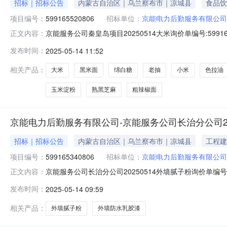
招标｜招标公告
内蒙古自治区｜乌兰察布市｜凉城县
食品饮
项目编号：
599165520806
招标单位：
京能电力后勤服务有限公司
京能服务公司秦皇岛项目20250514大米询价单编号:5991655
正文内容：
询价物料信息行号物料编码物料名称品牌型号采购量1--孜然粒----1斤2-
发布时间：
2025-05-14 11:52
米面----50斤9--番茄酱----3桶10--熟白芝麻----2斤11
相关产品：
大米
黑米面
绵白糖
老抽
小米
色拉油
玉米淀粉
熟黑芝麻
粗辣椒面
京能电力后勤服务有限公司-京能服务公司长治分公司20
招标｜招标公告
内蒙古自治区｜乌兰察布市｜凉城县
工程建
项目编号：
599165340806
招标单位：
京能电力后勤服务有限公司
京能服务公司长治分公司20250514外墙腻子粉询价单编号:599
正文内容：
1709:40询价物料信息行号物料编码物料名称品牌型号采购量
发布时间：
2025-05-14 09:59
省长治市潞州区漳山路1号漳山电厂如果以上打不开，请
相关产品：
外墙腻子粉
外墙防水乳胶漆