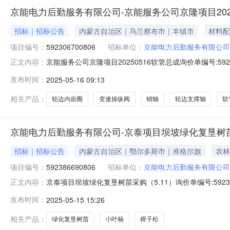
京能电力后勤服务有限公司-京能服务公司京隆项目2025
招标｜招标公告
内蒙古自治区｜乌兰察布市｜丰镇市
材料配
项目编号：
592306700806
招标单位：
京能电力后勤服务有限公司
京能服务公司京隆项目20250516软管总成询价单编号:592306
正文内容：
1909:30询价物料信息行号物料编码物料名称品牌型号采购量1--轮边
发布时间：
2025-05-16 09:13
标单位:京能电力后勤服务有限公司收货地址:内蒙古乌兰
相关产品：
轮边内齿圈
变速操纵阀
销轴
轮边支撑轴
软
京能电力后勤服务有限公司-京泰项目坝坡绿化复垦树苗采购
招标｜招标公告
内蒙古自治区｜鄂尔多斯市｜准格尔旗
农林
项目编号：
592386690806
招标单位：
京能电力后勤服务有限公司
京泰项目坝坡绿化复垦树苗采购（5.11）询价单编号:59238669
正文内容：
询价物料信息行号物料编码物料名称品牌型号采购量1--小叶杨-
发布时间：
2025-05-15 15:26
家湾大塔村京泰发电如果以上打不开，请用淘宝账号登录
相关产品：
绿化复垦树苗
小叶杨
樟子松