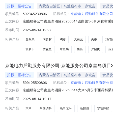
招标｜招标公告
内蒙古自治区｜乌兰察布市｜凉城县
食品饮
项目编号：
592345230806
招标单位：
京能电力后勤服务有限公司
京能服务公司秦皇岛项目20250514圆白菜5-6月周食材采购（
正文内容：
止时间:2025-05-1908:00询价物料信息行号物料编码物料名称品牌型
发布时间：
2025-05-14 12:27
生姜----2斤8--韭菜----20斤9--油菜----15斤10--小白菜-
相关产品：
圆白菜
周食材
鸡胗
大白菜
尖椒
鸡排
胡萝卜
黄花鱼
水豆腐
角瓜
片猪肉
蒜
京能电力后勤服务有限公司-京能服务公司秦皇岛项目202
招标｜招标公告
内蒙古自治区｜乌兰察布市｜凉城县
食品饮
项目编号：
599125520806
招标单位：
京能电力后勤服务有限公司
京能服务公司秦皇岛项目20250514大米5月份米面调料采购（补
正文内容：
止时间:2025-05-1908:00询价物料信息行号物料编码物料名称品牌
发布时间：
2025-05-14 12:17
桶7--玉米面----50斤8--古城面酱----10桶9--番茄酱----3桶1
相关产品：
大米
米面调料
熟白芝麻
色拉油
水塔陈醋