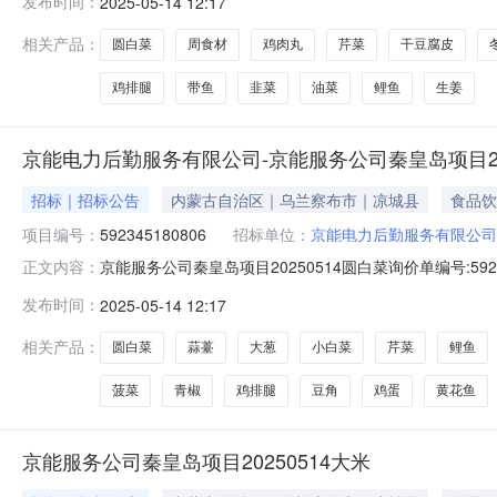
发布时间：
2025-05-14 12:17
小白菜----15斤8--大葱----20斤9--角瓜----18斤10--黄瓜-
相关产品：
圆白菜
周食材
鸡肉丸
芹菜
干豆腐皮
鸡排腿
带鱼
韭菜
油菜
鲤鱼
生姜
京能电力后勤服务有限公司-京能服务公司秦皇岛项目202
招标｜招标公告
内蒙古自治区｜乌兰察布市｜凉城县
食品饮
项目编号：
592345180806
招标单位：
京能电力后勤服务有限公司
京能服务公司秦皇岛项目20250514圆白菜询价单编号:592345
正文内容：
1908:00询价物料信息行号物料编码物料名称品牌型号采购量1--蒜薹---
发布时间：
2025-05-14 12:17
蒜米----2斤9--洋葱----40斤10--胡萝卜----20斤11--土
相关产品：
圆白菜
蒜薹
大葱
小白菜
芹菜
鲤鱼
菠菜
青椒
鸡排腿
豆角
鸡蛋
黄花鱼
京能服务公司秦皇岛项目20250514大米