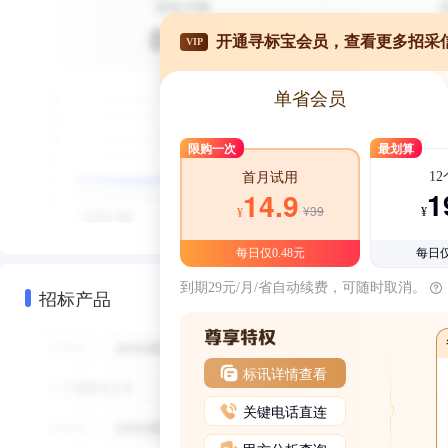
开通寻标宝会员，查看更多招采
VIP
单省会员
限购一次
最划算
1
首月试用
1
14.9
¥39
¥
¥
每日仅0.48元
每日仅
到期29元/月/省自动续费，可随时取消。
招标产品
标讯详情查看
关键电话直连