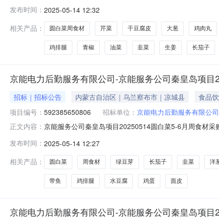
间:2025-05-1908:00询价物料信息行号物料编码物料名称品牌型号采
发布时间：
2025-05-14 12:32
红柿----50斤8--娃娃菜----15包9--角瓜----30斤10--黄瓜--
相关产品：
圆白菜周食材
芹菜
干豆腐皮
大葱
鸡肉丸
鸡排腿
青椒
油菜
韭菜
生姜
长茄子
京能电力后勤服务有限公司-京能服务公司秦皇岛项目2025
招标｜招标公告
内蒙古自治区｜乌兰察布市｜凉城县
食品饮
项目编号：
592385650806
招标单位：
京能电力后勤服务有限公司
京能服务公司秦皇岛项目20250514圆白菜5-6月周食材采购（
正文内容：
止时间:2025-05-1908:00询价物料信息行号物料编码物料名称品牌
发布时间：
2025-05-14 12:27
--30斤7--冬瓜----15斤8--黄瓜----20斤9--鸡架----20斤10
相关产品：
圆白菜
周食材
绿豆芽
长茄子
韭菜
洋
带鱼
鸡排腿
水豆腐
鸡蛋
面皮
京能电力后勤服务有限公司-京能服务公司秦皇岛项目2025