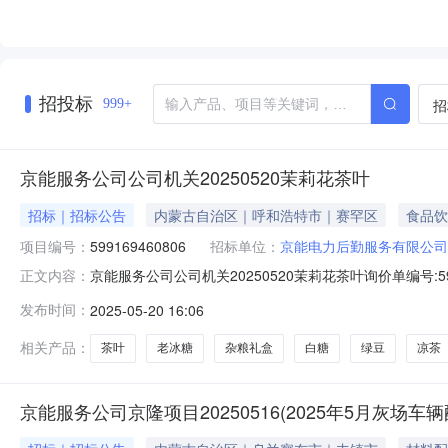
招投标
招
999+
京能服务公司公司机关20250520茉莉花茶叶
招标｜招标公告
内蒙古自治区｜呼和浩特市｜赛罕区
食品饮
项目编号：
599169460806
招标单位：
京能电力后勤服务有限公司
京能服务公司公司机关20250520茉莉花茶叶询价单编号:5991
正文内容：
2309:00询价物料信息行号物料编码物料名称品牌型号采购量1--老冰糖
发布时间：
2025-05-20 16:06
能电力后勤服务有限公司收货地址:内蒙古呼和浩特呼和
相关产品：
茶叶
老冰糖
杂粮礼盒
白糖
绿豆
凉茶
京能服务公司京隆项目20250516(2025年5月灰场车辆