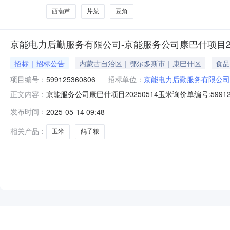
西葫芦
芹菜
豆角
京能电力后勤服务有限公司-京能服务公司康巴什项目202
招标｜招标公告
内蒙古自治区｜鄂尔多斯市｜康巴什区
食品
项目编号：
599125360806
招标单位：
京能电力后勤服务有限公司
京能服务公司康巴什项目20250514玉米询价单编号:5991253
正文内容：
询价物料信息行号物料编码物料名称品牌型号采购量1--玉米-
发布时间：
2025-05-14 09:48
厂如果以上打不开，请用淘宝账号登录后再重试
相关产品：
玉米
鸽子粮
NEW
HOT
5折起