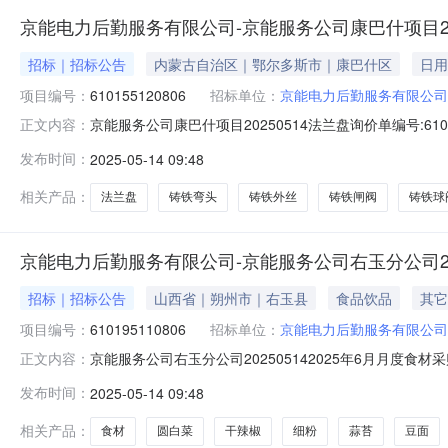
京能电力后勤服务有限公司-京能服务公司康巴什项目202
招标｜招标公告
内蒙古自治区｜鄂尔多斯市｜康巴什区
日用
项目编号：
610155120806
招标单位：
京能电力后勤服务有限公司
京能服务公司康巴什项目20250514法兰盘询价单编号:610155
正文内容：
1710:00询价物料信息行号物料编码物料名称品牌型号采购量1--铸
发布时间：
2025-05-14 09:48
务有限公司收货地址:内蒙古鄂尔多斯鄂尔多斯康巴什区
相关产品：
法兰盘
铸铁弯头
铸铁外丝
铸铁闸阀
铸铁球
京能电力后勤服务有限公司-京能服务公司右玉分公司202
招标｜招标公告
山西省｜朔州市｜右玉县
食品饮品
其它
项目编号：
610195110806
招标单位：
京能电力后勤服务有限公司
京能服务公司右玉分公司202505142025年6月月度食材采购
正文内容：
间:2025-05-1709:30询价物料信息行号物料编码物料名称品牌型
发布时间：
2025-05-14 09:48
斤6--蒜苔----100斤7--豆面----2袋8--猪排骨----300斤9--豆
相关产品：
食材
圆白菜
干辣椒
细粉
蒜苔
豆面