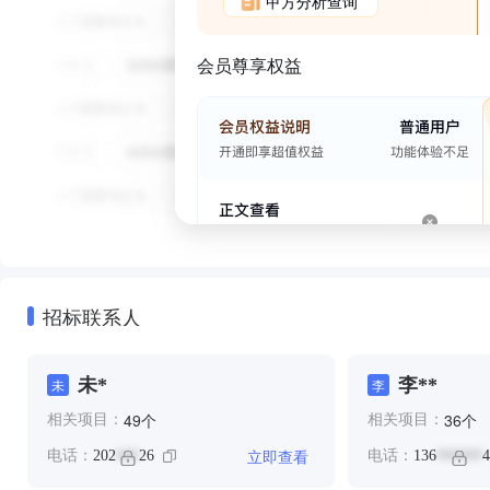
甲方分析查询
会员尊享权益
招标联系人
未*
李**
未
李
个
个
49
36
相关项目：
相关项目：
立即查看
电话：
202
26
电话：
136
4
***
******