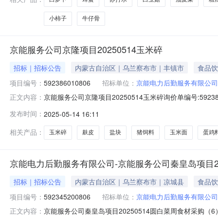
小柿子
牛仔骨
京能服务公司京隆项目20250514玉米碎
招标｜招标公告
内蒙古自治区｜乌兰察布市｜丰镇市
食品饮
项目编号：
592386010806
招标单位：
京能电力后勤服务有限公司
京能服务公司京隆项目20250514玉米碎询价单编号:5923860
正文内容：
询价物料信息行号物料编码物料名称品牌型号采购量1--麸皮----20袋2--
发布时间：
2025-05-14 16:11
牛饲料----20袋9--麻片----20袋招标单位:京能电力后勤服
相关产品：
玉米碎
麸皮
盐块
猪饲料
玉米面
蛋鸡
京能电力后勤服务有限公司-京能服务公司秦皇岛项目202
招标｜招标公告
内蒙古自治区｜乌兰察布市｜凉城县
食品饮
项目编号：
592345200806
招标单位：
京能电力后勤服务有限公司
京能服务公司秦皇岛项目20250514圆白菜周食材采购（6）询价
正文内容：