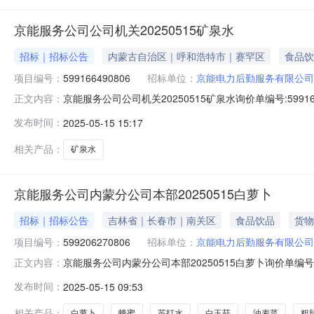
京能服务公司公司机关20250515矿泉水
招标｜招标公告
内蒙古自治区｜呼和浩特市｜赛罕区
食品饮
项目编号：
599166490806
招标单位：
京能电力后勤服务有限公司
京能服务公司公司机关20250515矿泉水询价单编号:5991664
正文内容：
询价物料信息行号物料编码物料名称品牌型号采购量1--屈臣氏
发布时间：
2025-05-15 15:17
赛罕区金桥世纪七路盛海大厦A座如果以上打不开，请用
相关产品：
矿泉水
京能服务公司内蒙分公司本部20250515白萝卜
招标｜招标公告
吉林省｜长春市｜南关区
食品饮品
货物
项目编号：
599206270806
招标单位：
京能电力后勤服务有限公司
京能服务公司内蒙分公司本部20250515白萝卜询价单编号:599
正文内容：
1900:00询价物料信息行号物料编码物料名称品牌型号采购量1--蜂蜜--
发布时间：
2025-05-15 09:53
-40斤8--海带丝----4盒9--生姜----15斤10--牛肚----10斤1
相关产品：
白萝卜
蜂蜜
苏打水
白玉菇
油麦菜
粗