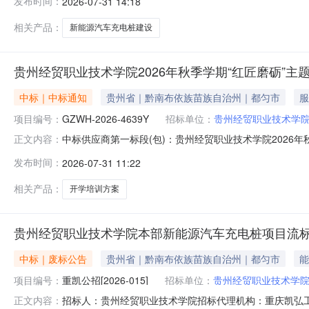
发布时间：
2026-07-31 14:18
月12日14时30分（北京时间）前递交投标文件。一、项目
式：公开招标项目概况及
相关产品：
新能源汽车充电桩建设
贵州经贸职业技术学院2026年秋季学期“红匠磨砺”主题
中标｜中标通知
贵州省｜黔南布依族苗族自治州｜都匀市
服
项目编号：
GZWH-2026-4639Y
招标单位：
贵州经贸职业技术学
中标供应商第一标段(包)：贵州经贸职业技术学院2026年
正文内容：
价(中标价、下浮率或费率)191430111MA4PQTG42
发布时间：
2026-07-31 11:22
业技术学院2026年秋季学期“红匠磨砺”主题开学培训方
相关产品：
开学培训方案
贵州经贸职业技术学院本部新能源汽车充电桩项目流
中标｜废标公告
贵州省｜黔南布依族苗族自治州｜都匀市
能
项目编号：
重凯公招[2026-015]
招标单位：
贵州经贸职业技术学
招标人：贵州经贸职业技术学院招标代理机构：重庆凯弘工程
正文内容：