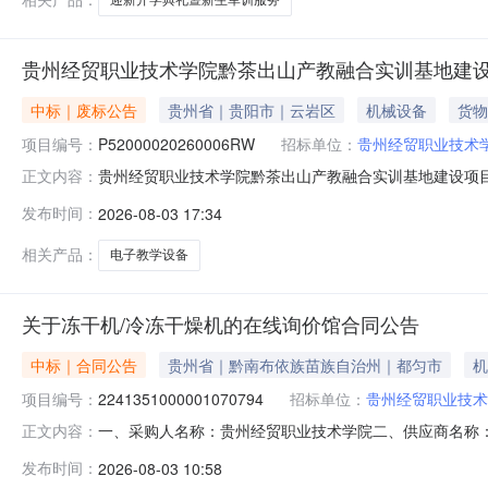
贵州经贸职业技术学院黔茶出山产教融合实训基地建设
中标｜废标公告
贵州省｜贵阳市｜云岩区
机械设备
货物
项目编号：
P52000020260006RW
招标单位：
贵州经贸职业技术
贵州经贸职业技术学院黔茶出山产教融合实训基地建设项目实
正文内容：
黔茶出山产教融合实训基地建设项目实训设备采购（三次
发布时间：
2026-08-03 17:34
的信息五、评审专家（单一来源采购人员）名单：冯其毅、
七、公告期限自本公告发布之日
相关产品：
电子教学设备
关于冻干机/冷冻干燥机的在线询价馆合同公告
中标｜合同公告
贵州省｜黔南布依族苗族自治州｜都匀市
机
项目编号：
2241351000001070794
招标单位：
贵州经贸职业技术
一、采购人名称：贵州经贸职业技术学院二、供应商名称
正文内容：
2241351000001070794五、合同编号：5299002
发布时间：
2026-08-03 10:58
采购1批科旺达HFD-20批1.008080080800