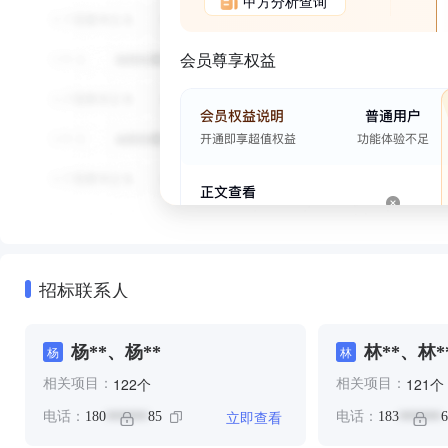
甲方分析查询
会员尊享权益
招标联系人
杨**、杨**
林**、林*
杨
林
个
个
122
121
相关项目：
相关项目：
立即查看
电话：
180
85
电话：
183
6
******
******