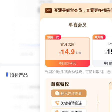
开通寻标宝会员，查看更多招采
VIP
单省会员
限购一次
最划算
1
首月试用
1
14.9
¥39
¥
¥
每日仅0.48元
每日仅
到期29元/月/省自动续费，可随时取消。
招标产品
标讯详情查看
关键电话直连