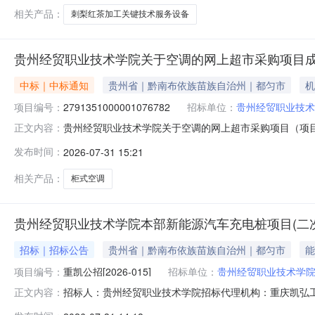
相关产品：
刺梨红茶加工关键技术服务设备
贵州经贸职业技术学院关于空调的网上超市采购项目
中标｜中标通知
贵州省｜黔南布依族苗族自治州｜都匀市
机
项目编号：
2791351000001076782
招标单位：
贵州经贸职业技术
贵州经贸职业技术学院关于空调的网上超市采购项目（项目编号
正文内容：
关于空调的网上超市采购项目采购项目项目编号:2791351
发布时间：
2026-07-31 15:21
码:529900项目所在行政区划名称:贵州省本级报价起
相关产品：
柜式空调
贵州经贸职业技术学院本部新能源汽车充电桩项目(二
招标｜招标公告
贵州省｜黔南布依族苗族自治州｜都匀市
能
项目编号：
重凯公招[2026-015]
招标单位：
贵州经贸职业技术学
招标人：贵州经贸职业技术学院招标代理机构：重庆凯弘
正文内容：
新能源汽车充电桩项目招标项目的潜在投标人应在重庆凯弘工