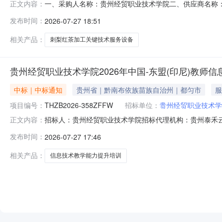
一、采购人名称：贵州经贸职业技术学院二、供应商名称
正文内容：
2241351000001070794五、合同编号：5299002
发布时间：
2026-07-27 18:51
采购1批科旺达HFD-20批1.008080080800
相关产品：
刺梨红茶加工关键技术服务设备
贵州经贸职业技术学院2026年中国-东盟(印尼)教师信
中标｜中标通知
贵州省｜黔南布依族苗族自治州｜都匀市
服
项目编号：
THZB2026-358ZFFW
招标单位：
贵州经贸职业技术学
招标人：贵州经贸职业技术学院招标代理机构：贵州泰禾云
正文内容：
升培训项目（二次）-中标供应商(1家)序号统一社会信用代码
发布时间：
2026-07-27 17:46
司总价人民币308600元贵州经贸职业技术学院2026年
中
相关产品：
信息技术教学能力提升培训