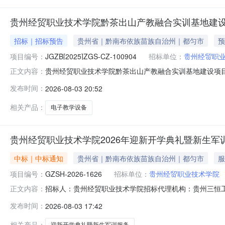
贵州经贸职业技术学院黔茶出山产教融合实训基地建设
招标｜招标预告
贵州省｜黔南布依族苗族自治州｜都匀市
预
项目编号：
JGZB[2025]ZGS-CZ-100904
招标单位：
贵州经贸职
贵州经贸职业技术学院黔茶出山产教融合实训基地建设项
正文内容：
实训设备采购项目（四次）项目编号：JGZB[2025]ZGS-C
发布时间：
2026-08-03 20:52
2026年08月05日三、其他补充事宜采购预算确定依
业
相关产品：
电子教学设备
贵州经贸职业技术学院2026年迎新开学典礼暨新生军
中标｜中标通知
贵州省｜黔南布依族苗族自治州｜都匀市
服
项目编号：
GZSH-2026-1626
招标单位：
贵州经贸职业技术学院
招标人：贵州经贸职业技术学院招标代理机构：贵州三恒工
正文内容：
目-中标供应商(1家)序号统一社会信用代码中标供应商名称报
发布时间：
2026-08-03 17:42
州经贸职业技术学院2026年迎新开学典礼暨新生军训工作第
相关产品：
迎新开学典礼暨新生军训服务