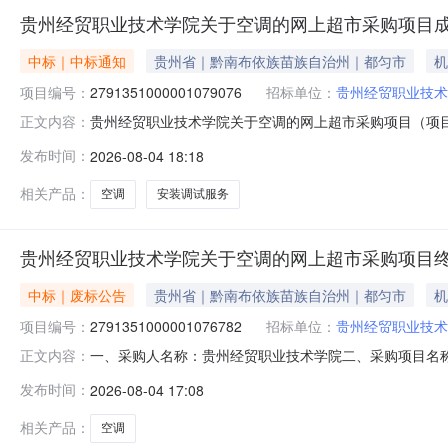
贵州经贸职业技术学院关于空调的网上超市采购项目
中标｜中标通知
贵州省｜黔南布依族苗族自治州｜都匀市
机
项目编号：
2791351000001079076
招标单位：
贵州经贸职业技术
贵州经贸职业技术学院关于空调的网上超市采购项目（项目编号
正文内容：
关于空调的网上超市采购项目采购项目项目编号:2791351
发布时间：
2026-08-04 18:18
码:529900项目所在行政区划名称:贵州省本级报价起
相关产品：
空调
安装调试服务
贵州经贸职业技术学院关于空调的网上超市采购项目
中标｜废标公告
贵州省｜黔南布依族苗族自治州｜都匀市
机
项目编号：
2791351000001076782
招标单位：
贵州经贸职业技术
一、采购人名称：贵州经贸职业技术学院二、采购项目名称：贵
正文内容：
五、采购方式：直接采购六、采购公告发布日期：七、终止
发布时间：
2026-08-04 17:08
学院地址：贵州省都匀市绿茵湖产业园区联系人：联系电
诉电话：传真：地址：
相关产品：
空调