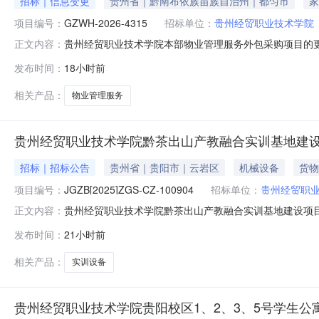
招标｜信息变更
贵州省｜黔南布依族苗族自治州｜都匀市
家
项目编号：
GZWH-2026-4315
招标单位：
贵州经贸职业技术学院
贵州经贸职业技术学院本部物业管理服务外包采购项目的更正
正文内容：
部物业管理服务外包采购项目项目序列号：/首次公告日期：2
发布时间：
18小时前
由采购人承担：灯具、水龙头、水管、门锁、水箱、面盆
为标准。;更正
相关产品：
物业管理服务
贵州经贸职业技术学院黔茶出山产教融合实训基地建设
招标｜招标公告
贵州省｜贵阳市｜云岩区
机械设备
货物
项目编号：
JGZB[2025]ZGS-CZ-100904
招标单位：
贵州经贸职
贵州经贸职业技术学院黔茶出山产教融合实训基地建设项
正文内容：
购项目（四次）招标项目的潜在投标人应在贵州省公共资源交易中心网上获
发布时间：
21小时前
2609:30:00（北京时间）前递交投标文件。一、项目基本
相关产品：
实训设备
贵州经贸职业技术学院贵阳校区1、2、3、5号学生