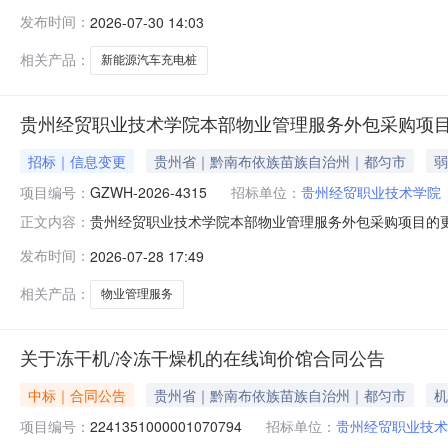
称:贵州经贸职业技术学院本部新能源汽车充电桩项目3、招标公
发布时间：
2026-07-30 14:03
截止日期(2026年07月29日下午17:00)前报名的
相关产品：
新能源汽车充电桩
贵州经贸职业技术学院本部物业管理服务外包采购项
招标｜信息变更
贵州省｜黔南布依族苗族自治州｜都匀市
弱
项目编号：
GZWH-2026-4315
招标单位：
贵州经贸职业技术学院
贵州经贸职业技术学院本部物业管理服务外包采购项目的更正
正文内容：
部物业管理服务外包采购项目项目序列号：/首次公告日期：2
发布时间：
2026-07-28 17:49
室值班员（满分4分）：持消防设施操作员五级技能证书不
分）：不具备消
相关产品：
物业管理服务
关于冻干机/冷冻干燥机的在线询价馆合同公告
中标｜合同公告
贵州省｜黔南布依族苗族自治州｜都匀市
机
项目编号：
2241351000001070794
招标单位：
贵州经贸职业技术