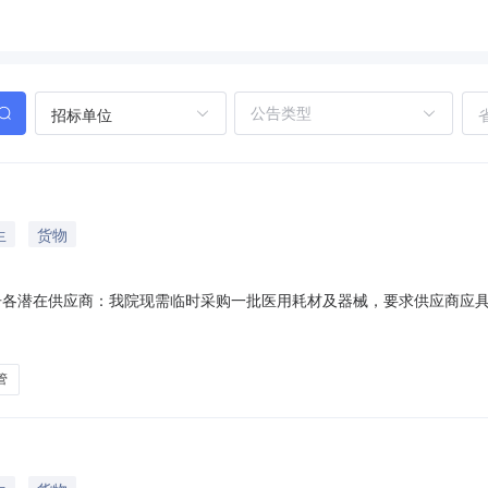
招标单位
生
货物
公告各潜在供应商：我院现需临时采购一批医用耗材及器械，要求供应商应
疗器械生产许可、经营许可、医疗器械注册证、所有产品批号的出厂检验
案备查。可二十四小时供货。所有产品到达医院时，有效期剩余不得低于
管