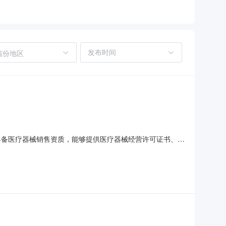
省份地区
具备医疗器械销售资质，能够提供医疗器械经营许可证书、营
证明、可单独计费产品需提供最新27位医保编码（进口产品
产品整体有效期的三分之二。供应方需经过我院SPD服务方