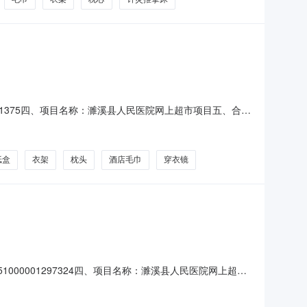
01301375四、项目名称：濉溪县人民医院网上超市项目五、合同
益通商贸有限公司地址：安徽省淮北市濉溪县安徽省淮北市濉溪
数量：2.00单价（元）：75.0
纸盒
衣架
枕头
酒店毛巾
穿衣镜
51000001297324四、项目名称：濉溪县人民医院网上超市
乙方）：淮北众建商贸有限公司地址：安徽省淮北市濉溪县安徽
的名称：晨光宣传单/海报/说明书数量