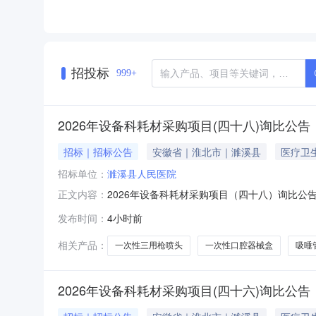
****、陈**、高****
招投标
999+
2026年设备科耗材采购项目(四十八)询比公告
招标｜招标公告
安徽省｜淮北市｜濉溪县
医疗卫
招标单位：
濉溪县人民医院
2026年设备科耗材采购项目（四十八）询比
正文内容：
业执照、开户许可，和所供应产品生产厂家的医
发布时间：
4小时前
还需提供报关单和检验检疫证明）等资质文件备
完成供应手续。各潜在供应商可对目录任意
相关产品：
一次性三用枪喷头
一次性口腔器械盒
吸唾
2026年设备科耗材采购项目(四十六)询比公告