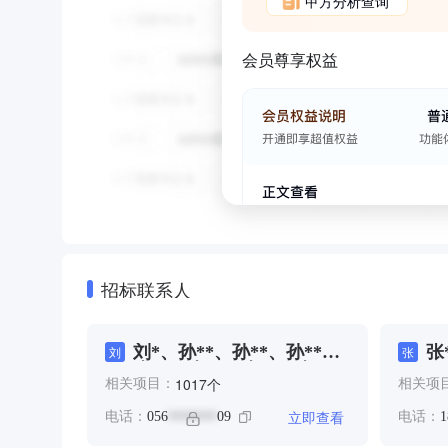
甲方分析查询
会员尊享权益
招标联系人
刘*、孙**、孙**、孙**、
张
刘
张
张**、张**、张**、张**、
个
1017
相关项目：
相关项
张**、曹**、李*、毛**、
毛**、毛**、翟**、陈**、
立即查看
电话：
056
09
电话：
1
*******
陈**、陈*****、陈*****、
陈*、陈****、陈***、陈