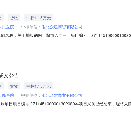
材
货物
中标1.15万元
人民医院
中标单位：
淮北众建商贸有限公司
05二、合同名称：关于地板的网上超市合同三、项目编号：271145100000
县溪河路114号联系方式：13365618077供应商（乙方）：淮北众
356175580六、合同主体信息1.主要标的信息：主要标的名称：大自然地板
成交公告
材
货物
中标1.15万元
人民医院
中标单位：
淮北众建商贸有限公司
项目项目编号:2711451000001302080本项目采购已经结束，现
1451000001302080项目联系人:陈令海采购计划信息:二、采购
期:2026年8月7日总成交金额（元）:11570（人民币）成交供应商名