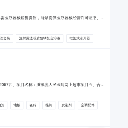
具备医疗器械销售资质，能够提供医疗器械经营许可证书、营
证明、可单独计费产品需提供最新27位医保编码（进口产品
产品整体有效期的三分之二。供应方需经过我院SPD服务方
管套装
注射用透明质酸钠复合溶液
框架式牵开器
01302057四、项目名称：濉溪县人民医院网上超市项目五、合同
众建商贸有限公司地址：安徽省淮北市濉溪县安徽省淮北市濉溪
柜脚数量：20.00单价（元）：3.
物笼
地板
瓷砖
挂钩
发泡剂
空调配件