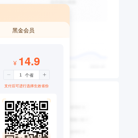
黑金会员
14.9
¥
支付后可进行选择生效省份