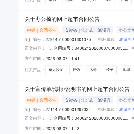
关于办公椅的网上超市合同公告
中标｜合同公告
安徽省｜淮北市｜濉溪县
办公文
项目编号：
2791451000001301375
招标单位：
濉溪县
一、合同编号：340621202608070000
正文内容：
主体采购人（甲方）：濉溪县人民医院地址：皖濉
发布时间：
2026-08-07 11:41
县濉溪镇恒大名都5栋2908联系方式：15956
相关产品：
单人沙发
挂钩
木椅
椅子
地漏
关于宣传单/海报/说明书的网上超市合同公告
中标｜合同公告
安徽省｜淮北市｜濉溪县
办公文
项目编号：
2711451000001297324
招标单位：
濉溪县
一、合同编号：3406212026080300000
正文内容：
项目五、合同主体采购人（甲方）：濉溪县人民医
发布时间：
2026-08-07 11:13
省淮北市濉溪县濉溪镇九点阳光明珠广场商业A11