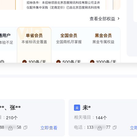
查看全部权益
**、张**
未*
未
个
个
210
144
目：
相关项目：
立即查看
立
88
58
电话：
133
77
******
******