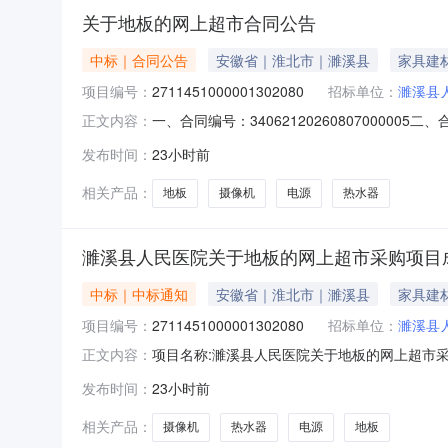
关于地板的网上超市合同公告
中标｜合同公告
安徽省｜淮北市｜濉溪县
家具建
项目编号：
2711451000001302080
招标单位：
濉溪县
一、合同编号：340621202608070000
正文内容：
体采购人（甲方）：濉溪县人民医院地址：皖濉溪
发布时间：
23小时前
濉溪镇九点阳光明珠广场商业A110联系方式：18
相关产品：
地板
摄像机
电源
热水器
濉溪县人民医院关于地板的网上超市采购项目
中标｜中标通知
安徽省｜淮北市｜濉溪县
家具建
项目编号：
2711451000001302080
招标单位：
濉溪县
项目名称:濉溪县人民医院关于地板的网上超市采购
正文内容：
于地板的网上超市采购项目采购项目项目编号:271
发布时间：
23小时前
路114号三、成交信息交易方式:议价采购成交日
相关产品：
摄像机
热水器
电源
地板