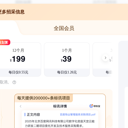
更多招采信息
全国会员
最划算
12个月
1个月
3个月
199
39
99
¥
¥
¥
每日仅0.55元
每日仅1.26元
每日仅1.08元
时取消。