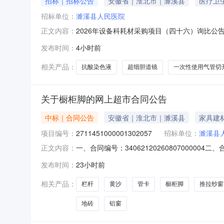
招标｜招标公告
安徽省｜淮北市｜濉溪县
医疗卫
招标单位：
濉溪县人民医院
2026年设备科耗材采购项目（四十六）询比
正文内容：
业执照、开户许可，和所供应产品生产厂家的医
发布时间：
4小时前
还需提供报关单和检验检疫证明）等资质文件备
完成供应手续。各潜在供应商可对目录任意
相关产品：
抗酸染色液
超细胆道镜
一次性使用气管切
关于橱柜脚的网上超市合同公告
中标｜合同公告
安徽省｜淮北市｜濉溪县
家具建
项目编号：
2711451000001302057
招标单位：
濉溪县
一、合同编号：340621202608070000
正文内容：
主体采购人（甲方）：濉溪县人民医院地址：皖濉
发布时间：
23小时前
县濉溪镇九点阳光明珠广场商业A110联系方式：1
相关产品：
栏杆
黄沙
管卡
橱柜脚
推拉纱窗
地砖
铝窗