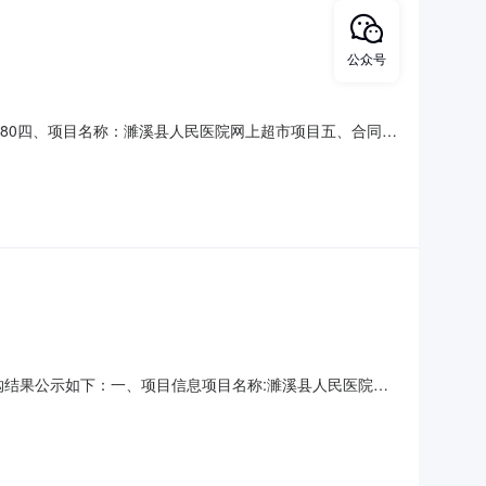
公众号
1302080四、项目名称：濉溪县人民医院网上超市项目五、合同主
建商贸有限公司地址：安徽省淮北市濉溪县安徽省淮北市濉溪县
数量：65.00单价（元）：76.
将采购结果公示如下：一、项目信息项目名称:濉溪县人民医院关
单位信息采购单位名称:濉溪县人民医院采购单位地址:皖濉溪县溪河
称、联系地址及成交金额:序号成交供应商名称