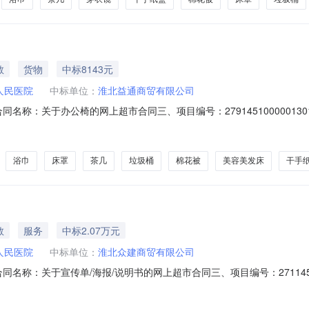
教
货物
中标8143元
人民医院
中标单位：
淮北益通商贸有限公司
03二、合同名称：关于办公椅的网上超市合同三、项目编号：27914510000
溪县溪河路114号联系方式：13365618077供应商（乙方）：淮北
128253六、合同主体信息1.主要标的信息：主要标的名称：立千仞木椅办公椅
浴巾
床罩
茶几
垃圾桶
棉花被
美容美发床
干手
教
服务
中标2.07万元
人民医院
中标单位：
淮北众建商贸有限公司
6二、合同名称：关于宣传单/海报/说明书的网上超市合同三、项目编号：27114
院地址：皖濉溪县溪河路114号联系方式：13365618077供应商（
0联系方式：18356175580六、合同主体信息1.主要标的信息：主要标