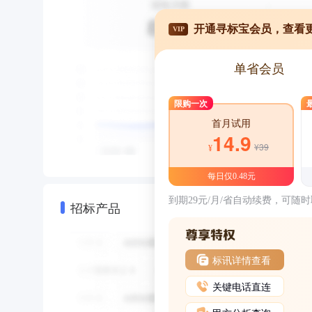
开通寻标宝会员，查看
VIP
单省会员
限购一次
首月试用
14.9
¥39
¥
每日仅0.48元
到期29元/月/省自动续费，可随
招标产品
标讯详情查看
关键电话直连