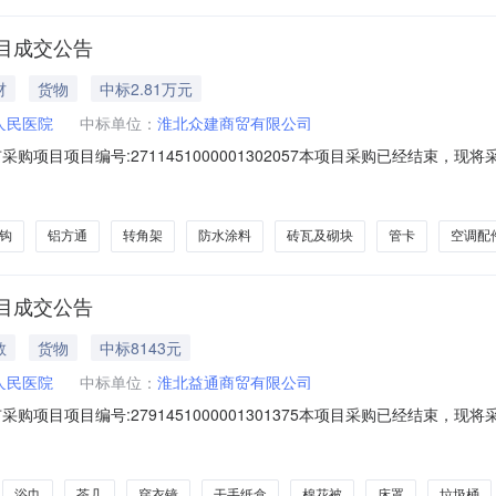
目成交公告
材
货物
中标2.81万元
人民医院
中标单位：
淮北众建商贸有限公司
购项目项目编号:2711451000001302057本项目采购已经结束，
711451000001302057项目联系人:陈令海采购计划信息:二、
日期:2026年8月7日总成交金额（元）:28133.72（人民币）成交供
钩
铝方通
转角架
防水涂料
砖瓦及砌块
管卡
空调配
目成交公告
教
货物
中标8143元
人民医院
中标单位：
淮北益通商贸有限公司
购项目项目编号:2791451000001301375本项目采购已经结束，
791451000001301375项目联系人:陈令海采购计划信息:二、
交日期:2026年8月7日总成交金额（元）:8143（人民币）成交供应商
浴巾
茶几
穿衣镜
干手纸盒
棉花被
床罩
垃圾桶