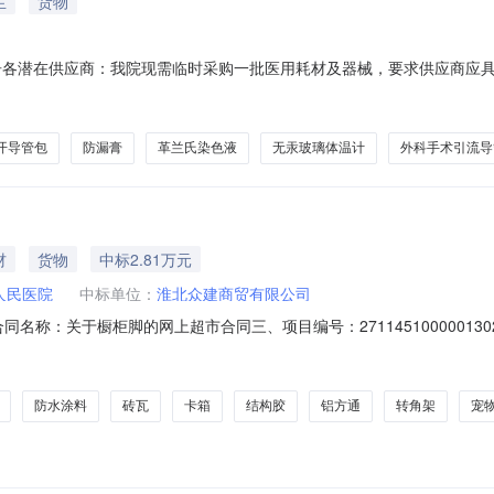
生
货物
公告各潜在供应商：我院现需临时采购一批医用耗材及器械，要求供应商应
疗器械生产许可、经营许可、医疗器械注册证、所有产品批号的出厂检验
案备查。可二十四小时供货。所有产品到达医院时，有效期剩余不得低于
开导管包
防漏膏
革兰氏染色液
无汞玻璃体温计
外科手术引流导
材
货物
中标2.81万元
人民医院
中标单位：
淮北众建商贸有限公司
04二、合同名称：关于橱柜脚的网上超市合同三、项目编号：27114510000
溪县溪河路114号联系方式：13365618077供应商（乙方）：淮北
8356175580六、合同主体信息1.主要标的信息：主要标的名称：得力橱
防水涂料
砖瓦
卡箱
结构胶
铝方通
转角架
宠