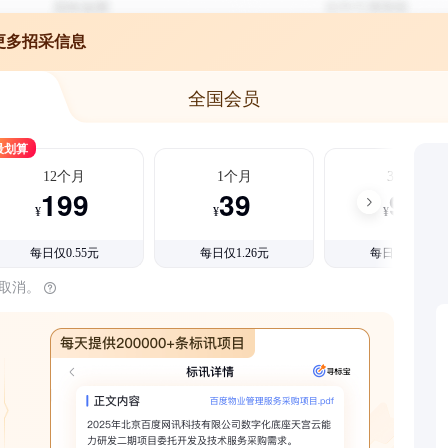
更多招采信息
全国会员
最划算
12个月
1个月
3个月
199
39
99
¥
¥
¥
每日仅0.55元
每日仅1.26元
每日仅1.08元
时取消。