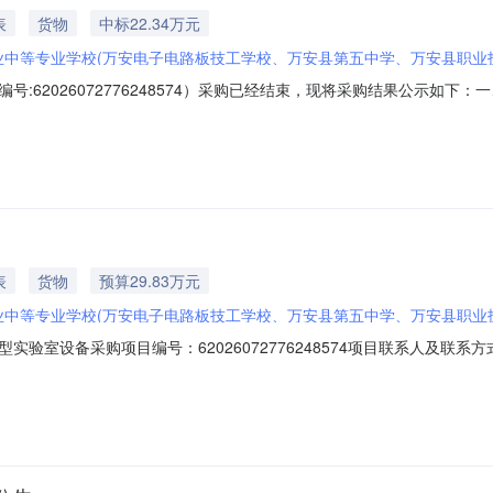
表
货物
中标22.34万元
业中等专业学校(万安电子电路板技工学校、万安县第五中学、万安县职业
:62026072776248574）采购已经结束，现将采购结果公示如
联系人：赵俊项目联系电话：1336176****项目所在行政区划编码：36082
、采购单位信息采购单位名称：万安县职业中等专业学校采购单位地址：江西省吉安市
表
货物
预算29.83万元
业中等专业学校(万安电子电路板技工学校、万安县第五中学、万安县职业
备采购项目编号：62026072776248574项目联系人及联系方式：赵俊133
职业中等专业学校供应商规模要求：-供应商资质要求：-二、采购需求清单商品
参数要求:采购要求:详见附件;1组298342.90-买家留言：-附件：高