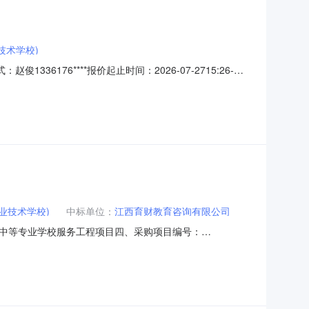
技术学校)
6176****报价起止时间：2026-07-2715:26-
名称参数要求购买数量控制金额(元)建议品牌实验器皿核心参数要
26-07-2
业技术学校)
中标单位：
江西育财教育咨询有限公司
中等专业学校服务工程项目四、采购项目编号：
(元)总价(元)1人工智能培训服务场1.001300013000服务要
7967****传真：地址：万安县工业园区一区创