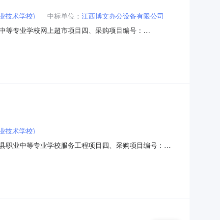
业技术学校)
中标单位：
江西博文办公设备有限公司
中等专业学校网上超市项目四、采购项目编号：
数量单价(元)总价(元)1其他试验仪器及装置无品牌其他试验仪器及装
等专业学校联系人：谢丽华联系电话：1807967*
业技术学校)
县职业中等专业学校服务工程项目四、采购项目编号：
(元)总价(元)1基础电信服务项1.0045404540服务要求或标
7****传真：地址：万安县工业园区一区创业