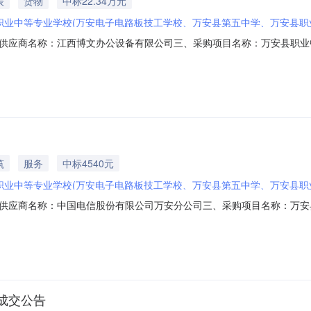
表
货物
中标22.34万元
职业中等专业学校(万安电子电路板技工学校、万安县第五中学、万安县职
供应商名称：江西博文办公设备有限公司三、采购项目名称：万安县职业
2026M0807360828000202六、合同内容：序号标项名称规格型号单位
求或标的基本概况：七、其它事项：无八、联系方式1、采购人名称：万安县职业中
筑
服务
中标4540元
职业中等专业学校(万安电子电路板技工学校、万安县第五中学、万安县职
信股份有限公司万安分公司
供应商名称：中国电信股份有限公司万安分公司三、采购项目名称：万安
026M0807360828000401六、合同内容：序号标项名称规格型号单位数量单价
采购人名称：万安县职业中等专业学校联系人：谢丽华联系电话：180796
成交公告