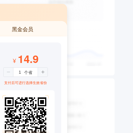
黑金会员
14.9
¥
支付后可进行选择生效省份