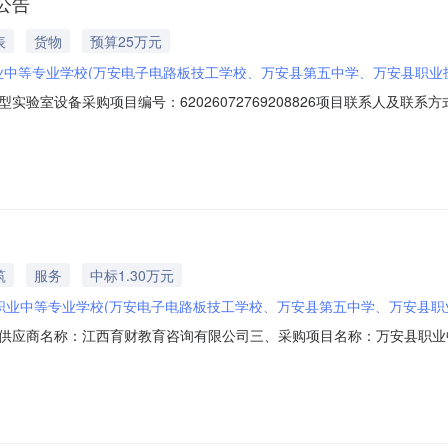
公告
表
货物
预算25万元
业中等专业学校(万安电子电路板技工学校、万安县第五中学、万安县职业
备采购项目编号：62026072769208826项目联系人及联系方式：赵俊133
职业中等专业学校供应商规模要求：-供应商资质要求：-二、采购需求清单商品
附件;1台250000.00-买家留言：-附件：高中理化生新型实验室整体方案20
筑
服务
中标1.30万元
职业中等专业学校(万安电子电路板技工学校、万安县第五中学、万安县职
供应商名称：江西育财教育咨询有限公司三、采购项目名称：万安县职业
26M0717360828000206六、合同内容：序号标项名称规格型号单位数量单价
式1、采购人名称：万安县职业中等专业学校联系人：谢丽华联系电话：180