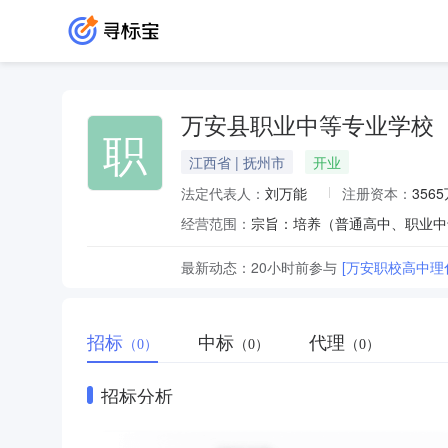
万安县职业中等专业学校
职
江西省 | 抚州市
开业
法定代表人：
刘万能
注册资本：
356
经营范围：
最新动态：
20小时前
参与
[万安职校高中理
招标
中标
代理
（0）
（0）
（0）
招标分析