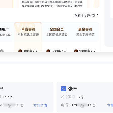
查看全部权益
**
张**
张
个
个
17
7
目：
相关项目：
立即查看
立
79
86
电话：
139
13
*******
******