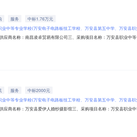
购
服务
中标1.76万元
职业中等专业学校(万安电子电路板技工学校、万安县第五中学、万安县职
供应商名称：南昌凌卓贸易有限公司三、采购项目名称：万安县职业中等
2026M0712360828000001六、合同内容：序号标项名称规格型号单位数
17610服务要求或标的基本概况：七、其它事项：无八、联系方式1、采购
筑
服务
中标2000元
职业中等专业学校(万安电子电路板技工学校、万安县第五中学、万安县职
供应商名称：万安县爱伊人婚纱摄影馆三、采购项目名称：万安县职业中
026M0709360828000202六、合同内容：序号标项名称规格型号单位数量单价
名称：万安县职业中等专业学校联系人：谢丽华联系电话：1807967**