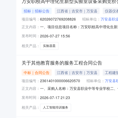
万安职校高中理化生新型实验室设备采购竞价
招标｜招标公告
江西省｜吉安市｜万安县
仪器仪
项目编号：
62026072769208826
招标单位：
万安县职
一、项目信息项目名称：万安职校高中理化生新型实验室设
正文内容：
2026-08-0318:00采购单位：万安县
发布时间：
2026-07-27 15:56
求:商品类目:实验器皿;次要参数要求:采购要求:详见
相关产品：
实验器皿
关于其他教育服务的服务工程合同公告
中标｜合同公告
江西省｜吉安市｜万安县
工程建
项目编号：
2361401000006620570
招标单位：
万安县
一、采购人名称：万安县职业中等专业学校二、
正文内容：
2361401000006620570五、合同编号：20
发布时间：
2026-07-17 21:23
求或标的基本概况：七、其它事项：无八、联系方
相关产品：
人工智能培训服务