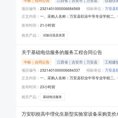
中标｜合同公告
江西省｜吉安市｜万安县
仪器仪
项目编号：
2321401000006684569
招标单位：
万安县
一、采购人名称：万安县职业中等专业学校二、
正文内容：
2321401000006684569五、合同编号：
发布时间：
21小时前
置组1.00223458.5223458.5服务要
相关产品：
试验仪器及装置
关于基础电信服务的服务工程合同公告
中标｜合同公告
江西省｜吉安市｜万安县
工程建
项目编号：
2321401000006684337
招标单位：
万安县
中标单位：
中国电
一、采购人名称：万安县职业中等专业学校二、
正文内容：
2321401000006684337五、合同编号：2
发布时间：
23小时前
的基本概况：七、其它事项：无八、联系方式1、
相关产品：
基础电信服务
万安职校高中理化生新型实验室设备采购竞价