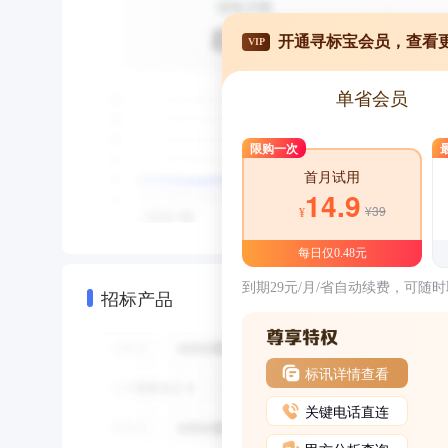
开通寻标宝会员，查看
VIP
单省会员
限购一次
首月试用
14.9
¥39
¥
每日仅0.48元
到期29元/月/省自动续费，可随
招标产品
标讯详情查看
关键电话直连