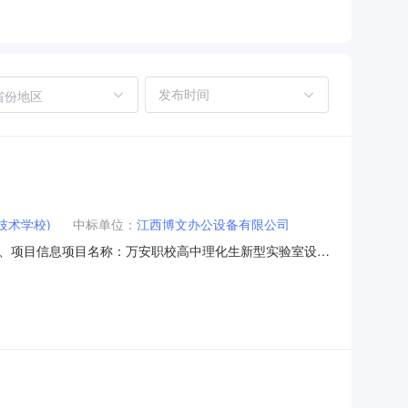
省份地区
技术学校)
中标单位：
江西博文办公设备有限公司
下：一、项目信息项目名称：万安职校高中理化生新型实验室设备
8项目所在行政区划名称：万安县报价起止时间：2026-07-
万安县万安县工业园区一区创业大