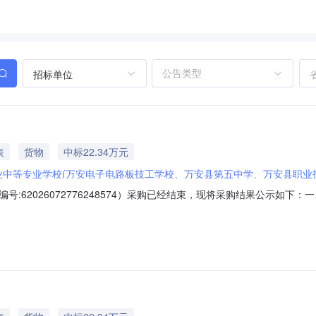
招标单位
表
货物
中标22.34万元
业中等专业学校(万安电子电路板技工学校、万安县第五中学、万安县职业
:62026072776248574）采购已经结束，现将采购结果公示如
联系人：赵俊项目联系电话：1336176****项目所在行政区划编码：36082
、采购单位信息采购单位名称：万安县职业中等专业学校采购单位地址：江西省吉安市