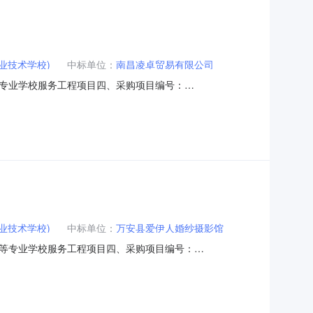
业技术学校)
中标单位：
南昌凌卓贸易有限公司
专业学校服务工程项目四、采购项目编号：
量单价(元)总价(元)12026年江西省职业院校技能大赛电子电器与
人名称：万安县职业中等专业学校联系人：谢丽华联系电话：
业技术学校)
中标单位：
万安县爱伊人婚纱摄影馆
等专业学校服务工程项目四、采购项目编号：
(元)总价(元)1摄影服务项1.0020002000服务要求或标的基
**传真：地址：万安县工业园区一区创业大道19号2