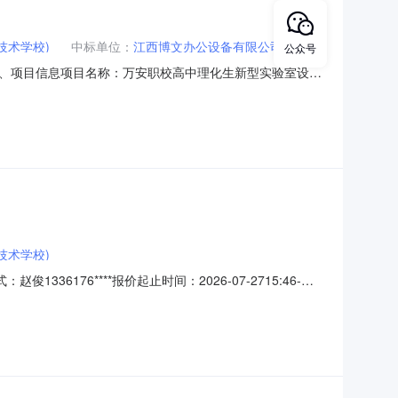
技术学校)
中标单位：
江西博文办公设备有限公司
公众号
下：一、项目信息项目名称：万安职校高中理化生新型实验室设备
8项目所在行政区划名称：万安县报价起止时间：2026-07-
万安县万安县工业园区一区创业大
技术学校)
6176****报价起止时间：2026-07-2715:46-
名称参数要求购买数量控制金额(元)建议品牌其他试验仪器及装置
中理化生新型实验室整体方