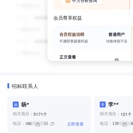
甲方分析查询
会员尊享权益
招标联系人
杨*
李**
杨
李
个
个
5171
121
相关项目：
相关项目：
立即查看
电话：
186
55
电话：
139
8
******
******