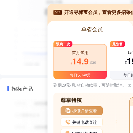
开通寻标宝会员，查看更多招采
VIP
单省会员
限购一次
最划算
1
首月试用
1
14.9
¥39
¥
¥
每日仅0.48元
每日仅
到期29元/月/省自动续费，可随时取消。
招标产品
标讯详情查看
关键电话直连