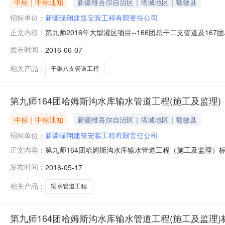
中标｜中标通知
新疆维吾尔自治区｜塔城地区｜额敏县
招标单位：
新疆绿翔建筑安装工程有限责任公司
第九师2016年大型灌区项目--166团总干二支管道及16
正文内容：
管道工程中标结果公示第九师2016年大型灌区项目--16
发布时间：
2016-06-07
公开开标，经评标委员会评审，现将中标候选人公示如下：一
相关产品：
干渠八支管道工程
第九师164团哈姆斯沟水库输水管道工程(施工及监理)
中标｜中标通知
新疆维吾尔自治区｜塔城地区｜额敏县
招标单位：
新疆绿翔建筑安装工程有限责任公司
第九师164团哈姆斯沟水库输水管道工程（施工及监理）
正文内容：
工及监理），于2016年5月16日在新疆生产建设兵团
发布时间：
2016-05-17
团招标人联系地址：第九师164团机关项目名称：第九师
工程有限责任公司34922
相关产品：
输水管道工程
第九师164团哈姆斯沟水库输水管道工程(施工及监理)