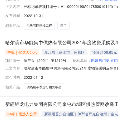
开标记录表项目编号：E1100000190A0478500
正文内容：
标时间：2022-10-3108:39:59开标室：第一开标
发布时间：
2022-10-31
司马勇4180000.0000合格已缴3江苏诚功阀门科技有限公司
相关产品：
供热管网连接工程
阀门
哈尔滨市华能集中供热有限公司2021年度物资采购及综
中标｜候选人公示
浙江省｜丽水市｜莲都区
预算5106.65元
项目编号：
哈产采（2021）第1212号
招标单位：
电建阀门集团有
哈尔滨市华能集中供热有限公司2021年度物资采购及综合服
正文内容：
第1212号)公示开始时间：2022年01月12日00时00
发布时间：
2022-01-12
目-2021-2022供热期冬季运行物资零星采购（含华能、
相关产品：
供热期冬季运行物资零星
新疆锦龙电力集团有限公司奎屯市城区供热管网改造工
中标｜候选人公示
新疆维吾尔自治区｜伊犁哈萨克自治州｜奎屯