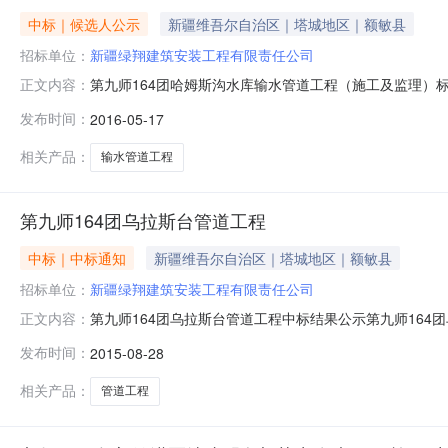
中标｜候选人公示
新疆维吾尔自治区｜塔城地区｜额敏县
招标单位：
新疆绿翔建筑安装工程有限责任公司
第九师164团哈姆斯沟水库输水管道工程（施工及监理）
正文内容：
工及监理），于2016年5月16日在新疆生产建设兵团
发布时间：
2016-05-17
团招标人联系地址：第九师164团机关项目名称：第九师
工程有限责任公司34922
相关产品：
输水管道工程
第九师164团乌拉斯台管道工程
中标｜中标通知
新疆维吾尔自治区｜塔城地区｜额敏县
招标单位：
新疆绿翔建筑安装工程有限责任公司
第九师164团乌拉斯台管道工程中标结果公示第九师164
正文内容：
分中心进行公开开标，经评标委员会评审，现将中标候选人
发布时间：
2015-08-28
乌拉斯台管道工程一标段投标人名称排名次序投标报价（元）评标
市
相关产品：
管道工程