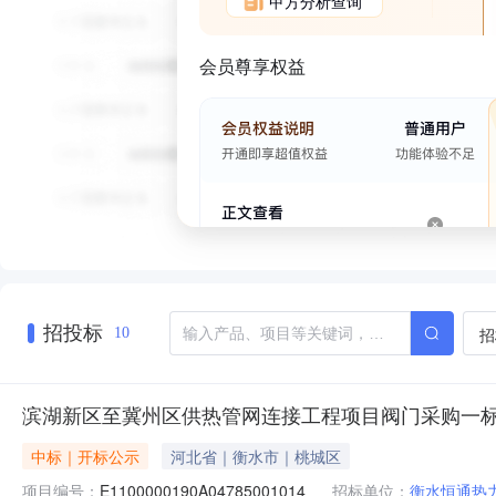
甲方分析查询
会员尊享权益
招投标
招
10
滨湖新区至冀州区供热管网连接工程项目阀门采购一
中标｜开标公示
河北省｜衡水市｜桃城区
项目编号：
E1100000190A04785001014
招标单位：
衡水恒通热