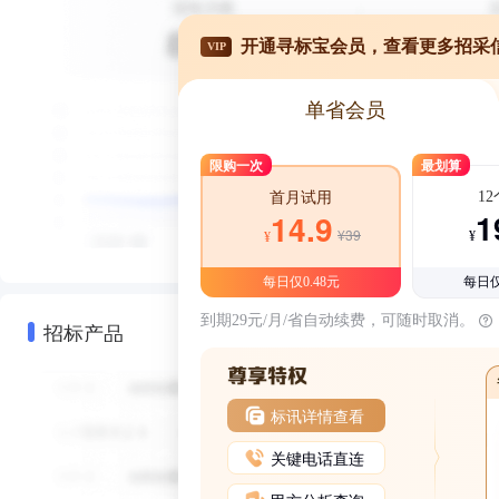
开通寻标宝会员，查看更多招采
VIP
单省会员
限购一次
最划算
1
首月试用
1
14.9
¥39
¥
¥
每日仅0.48元
每日仅
到期29元/月/省自动续费，可随时取消。
招标产品
标讯详情查看
关键电话直连