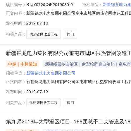
项目编号：
BTJY07GCGK2019080-01
招标单位：
新疆锦龙电力
新疆锦龙电力集团有限公司奎屯市城区供热管网改造工程四标段(设
正文内容：
公示工程名称新疆锦龙电力集团有限公司奎屯市城区供热管
发布时间：
2019-07-13
通流体科技有限公司投标报价大写伍拾玖万叁仟贰佰零陆元整
投标
相关产品：
供热管网改造工程
阀门
新疆锦龙电力集团有限公司奎屯市城区供热管网改造工
中标｜中标通知
新疆维吾尔自治区｜伊犁哈萨克自治州｜奎屯市
招标单位：
新疆锦龙电力集团有限公司
新疆锦龙电力集团有限公司奎屯市城区供热管网改造工程四标
正文内容：
网改造工程-四标段(设备材料采购阀门B)建设单位新疆
发布时间：
2019-07-12
整小写593206.00元投标工期30日历天建造师姓名注
工期30日历天建
相关产品：
供热管网改造工程
阀门
第九师2016年大型灌区项目--166团总干二支管道及