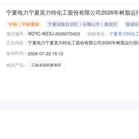
宁夏电力宁夏英力特化工股份有限公司2026年树脂运
中标｜中标通知
宁夏回族自治区｜石嘴山市｜惠农区
能源化
项目编号：
WZYC-WZXJ-2026070423
招标单位：
宁夏英力特化
宁夏电力宁夏英力特化工股份有限公司2026年树脂运行部乙
正文内容：
宇工贸有限公司二、公告期：2026-07-22至2026
发布时间：
2026-07-22 15:12
受理采购异议；采购人采购管理部门负责受理采购投诉。异议接收
相关产品：
乙炔浓缩机集电环
NEW
HOT
5折起