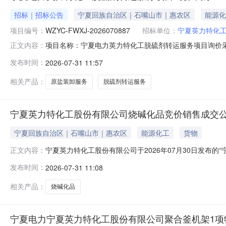
招标｜招标公告
宁夏回族自治区｜石嘴山市｜惠农区
能源化
项目编号：
WZYC-FWXJ-2026070887
招标单位：
宁夏英力特化
项目名称：宁夏电力英力特化工脱硫剂转运服务项目询价采购采
正文内容：
有限公司报价人资格条件：报价人资质要求:报价人须同时
发布时间：
2026-07-31 11:57
年内（2023年1月1日至报价截止日期）运输合同至少
的业绩证明文件为
相关产品：
原盐装卸服务
脱硫剂转运服务
宁夏英力特化工股份有限公司烧碱化品竞价销售成交公示(202
宁夏回族自治区｜石嘴山市｜惠农区
能源化工
货物
宁夏英力特化工股份有限公司于2026年07月30日发布的“
正文内容：
易结果公示如下：成交数量交割方式交割地50.0自提英
发布时间：
2026-07-31 11:08
www.e-ceic.com）宁夏英力特化工股份有限公司2026年0
相关产品：
烧碱化品
宁夏电力宁夏英力特化工股份有限公司聚合釜机架1项