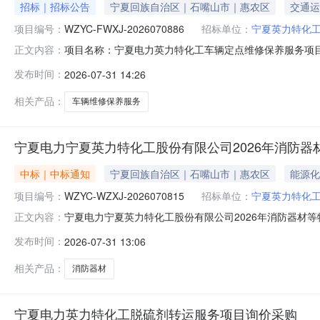
招标｜招标公告
宁夏回族自治区｜石嘴山市｜惠农区
交通运
项目编号：
WZYC-FWXJ-2026070886
招标单位：
宁夏英力特化
项目名称：宁夏电力英力特化工车辆定点维修保养服务项目询价
正文内容：
工股份有限公司报价人资格条件：报价人资质要求:报价人
发布时间：
2026-07-31 14:26
类。报价人业绩要求:报价人须满足以下业绩1.报价人须提
扫描件，必须包
相关产品：
车辆维修保养服务
宁夏电力宁夏英力特化工股份有限公司2026年消防器
中标｜中标通知
宁夏回族自治区｜石嘴山市｜惠农区
能源化
项目编号：
WZYC-WZXJ-2026070815
招标单位：
宁夏英力特化
宁夏电力宁夏英力特化工股份有限公司2026年消防器材等物
正文内容：
限公司二、公告期：2026-07-31至2026-08-
发布时间：
2026-07-31 13:06
异议；采购人采购管理部门负责受理采购投诉。异议接收单位：国家
相关产品：
消防器材
宁夏电力英力特化工脱硫剂转运服务项目询价采购