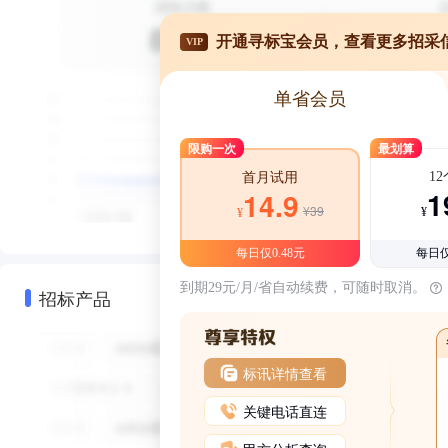
开通寻标宝会员，查看更多招采
VIP
单省会员
限购一次
最划算
1
首月试用
1
14.9
¥39
¥
¥
每日仅0.48元
每日仅
到期29元/月/省自动续费，可随时取消。
招标产品
标讯详情查看
关键电话直连