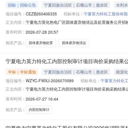
招标｜招标公告
宁夏回族自治区｜石嘴山市｜惠农区
水利水
项目编号：
CEZB260406335
招标单位：
宁夏英力特化工股份有限
宁夏电力英化热电厂区固体废弃物清运及处置服务公开招
正文内容：
标，项目招标编号为：CEZB260406335，招标人
发布时间：
2026-07-28 20:57
能源集团国际工程咨询有限公司。本项目已具备招标条件，现
况：宁夏英力特化工股份有限
相关产品：
固体废弃物处置
固体废弃物清运
宁夏电力英力特化工内部控制审计项目询价采购结果
中标｜中标通知
宁夏回族自治区｜石嘴山市｜惠农区
能源化
项目编号：
WZYC-FWXJ-2026070589
招标单位：
宁夏英力特化
宁夏电力英力特化工内部控制审计项目询价采购采购结果公告（
正文内容：
2026-07-27至2026-07-30三、采购人：宁
发布时间：
2026-07-27 16:44
理部门负责受理采购投诉。异议接收单位：国家能源集团物资有限公司
相关产品：
内部控制审计
宁夏电力宁夏英力特化工股份有限公司2026年消防器