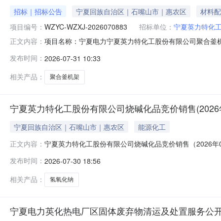
招标｜招标公告
宁夏回族自治区｜石嘴山市｜惠农区
材料配
项目编号：
WZYC-WZXJ-2026070883
招标单位：
宁夏英力特化
项目名称：宁夏电力宁夏英力特化工股份有限公司聚合釜机
正文内容：
2026070883采购人：宁夏英力特化工股份有限公司
发布时间：
2026-07-31 10:33
他密封件;电气设备及配件-其他电气设备及配件;电气设备
价方式：整单联系电话
相关产品：
聚合釜机架
宁夏英力特化工股份有限公司烧碱化品竞价销售(2026年
宁夏回族自治区｜石嘴山市｜惠农区
能源化工
宁夏英力特化工股份有限公司烧碱化品竞价销售（2026
正文内容：
产品编码产品类型其他产品参数挂牌单价(元/吨)氢氧化钠\30-
发布时间：
2026-07-30 18:56
50.000英化树脂分公司厂区库自提汽运现货交易信息最小交
相关产品：
氢氧化钠
宁夏电力英化热电厂区固体废弃物清运及处置服务公