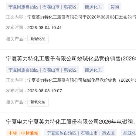
宁夏回族自治区｜石嘴山市｜惠农区
能源化工
货物
宁夏英力特化工股份有限公司于2026年08月03日发布的“
正文内容：
易结果公示如下：成交数量交割方式交割地50.0自提英
发布时间：
2026-08-04 10:41
布平台：国能e商（网址：www.e-ceic.com）宁夏英力特
相关产品：
烧碱化品
宁夏英力特化工股份有限公司烧碱化品竞价销售(2026年
宁夏回族自治区｜石嘴山市｜惠农区
能源化工
宁夏英力特化工股份有限公司烧碱化品竞价销售（2026
正文内容：
量有限，请尽快进行报价！产品名称交割地挂牌单价()剩余交割量
发布时间：
2026-08-03 19:07
金待追加保证金固定保证金30000.00元0.00元产品信息产
相关产品：
氢氧化钠
宁夏电力宁夏英力特化工股份有限公司2026年电磁阀
中标｜中标通知
宁夏回族自治区｜石嘴山市｜惠农区
能源化