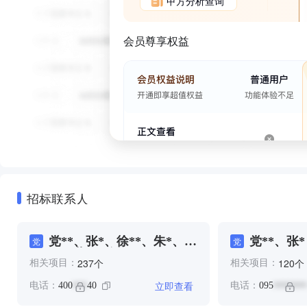
甲方分析查询
会员尊享权益
招标联系人
党**、张*、徐**、朱*、蒙
党**、张*
党
党
**、薛*、连**
个
个
237
120
相关项目：
相关项目：
立即查看
电话：
400
40
电话：
095
***
*******