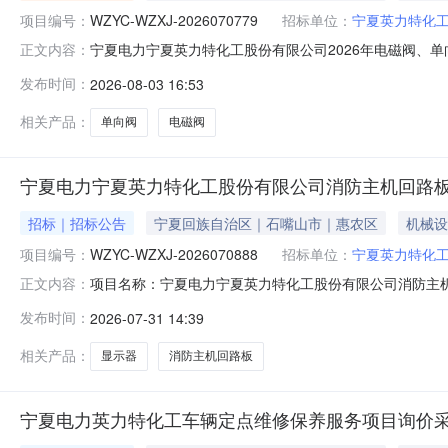
项目编号：
WZYC-WZXJ-2026070779
招标单位：
宁夏英力特化
宁夏电力宁夏英力特化工股份有限公司2026年电磁阀、单向阀
正文内容：
夏华润达商贸有限公司二、公告期：2026-08-03至2
发布时间：
2026-08-03 16:53
构负责受理采购异议；采购人采购管理部门负责受理采购投诉。
相关产品：
单向阀
电磁阀
宁夏电力宁夏英力特化工股份有限公司消防主机回路板
招标｜招标公告
宁夏回族自治区｜石嘴山市｜惠农区
机械设
项目编号：
WZYC-WZXJ-2026070888
招标单位：
宁夏英力特化
项目名称：宁夏电力宁夏英力特化工股份有限公司消防主机
正文内容：
WZXJ-2026070888采购人：宁夏英力特化工股份
发布时间：
2026-07-31 14:39
他密封件;电气设备及配件-其他电气设备及配件;电气设备
购人技术使用条
相关产品：
显示器
消防主机回路板
宁夏电力英力特化工车辆定点维修保养服务项目询价