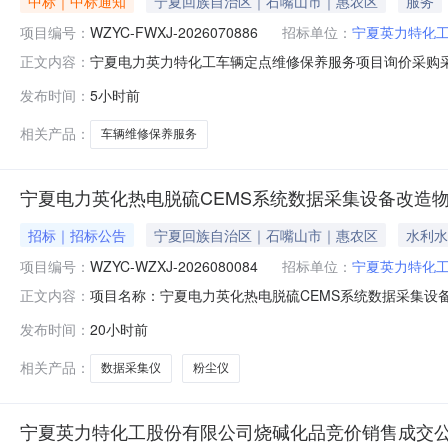
中标｜中标通知
宁夏回族自治区｜石嘴山市｜惠农区
服务
项目编号：
WZYC-FWXJ-2026070886
招标单位：
宁夏英力特化
宁夏电力英力特化工车辆定点维修保养服务项目询价采购采购结
正文内容：
2026-08-06至2026-08-09三、采购人：宁
发布时间：
5小时前
理部门负责受理采购投诉。异议接收单位：国家能源集团物资有限公司
相关产品：
车辆维修保养服务
宁夏电力英化热电脱硫CEMS系统数据采集设备改造
招标｜招标公告
宁夏回族自治区｜石嘴山市｜惠农区
水利水
项目编号：
WZYC-WZXJ-2026080084
招标单位：
宁夏英力特化
项目名称：宁夏电力英化热电脱硫CEMS系统数据采集设备改
正文内容：
英力特化工股份有限公司报价人资格条件：报价人资质要求:
发布时间：
20小时前
统(CEMS系统)数据采集仪的供货或改造合同至少1个
绩证明文件为
相关产品：
数据采集仪
粉尘仪
宁夏英力特化工股份有限公司烧碱化品竞价销售成交公示(202