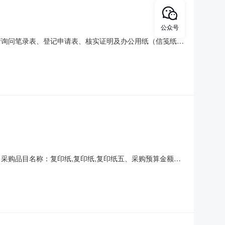
公众号
不动产询问笔录表、登记申请表、核实证明及办公用纸（信笺纸）
间：七、采购方式：9八、备案时间：2026-08-
四、采购品目名称：复印纸,复印纸,复印纸五、采购预算金额
026-08-0317:14:47