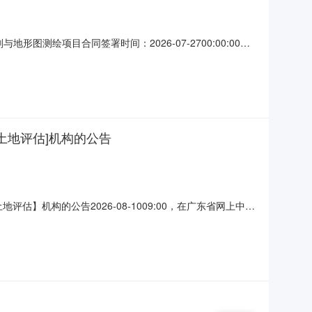
图测绘项目合同签署时间：2026-07-2700:00:00采
目三、项目编号GDFL2601A07N088四、项目名称廉江
0759-6617639供应商(乙
[土地评估]机构的公告
】机构的公告2026-08-1009:00，在广东省网上中介
项目名称关于廉江市12宗划拨国有土地办理协议出让需补缴
0项目规模其他项目规模说明具体信息见资料情况，地块位于廉江市