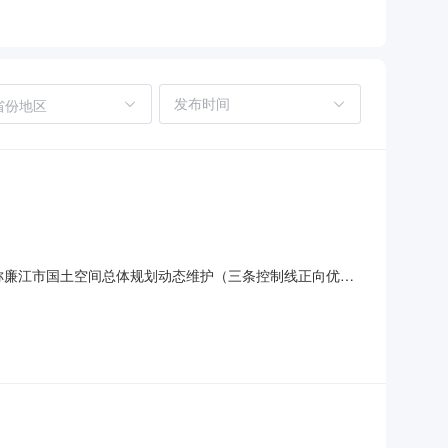
省份地区
、合同名称廉江市国土空间总体规划动态维护（三条控制线正向优化
向优化和实施五年评估）五、合同主体采购人(甲方)：廉江市自
份有限公司地址：广州市海珠区南洲路483号联系方式