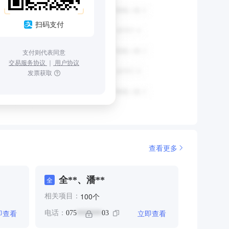
扫码支付
支付则代表同意
交易服务协议
｜
用户协议
发票获取
查看更多
全**、潘**
全
个
100
相关项目：
即查看
立即查看
电话：
075
03
*******