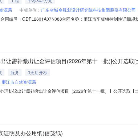
筑
工程
中标302万元
资源局
中标单位：
广东省城乡规划设计研究院科技集团股份有限公司
号：GDFL2601A07N088合同名称：廉江市车板镇控制性详细规划与地形
601A07N088二、合同名称廉江市车板镇控制性详细规划与地形图测绘项
主体采购人(甲方)：廉江市自然资源局地址：廉江市建设大道24号联系方式：
出让需补缴出让金评估项目(2026年第十一批)]公开选取
筑
服务
3天后开标
：
廉江市自然资源局
理协议出让需补缴出让金评估项目（2026年第十一批）】公开选取【土地评估
中介服务机构，现将相关事项公告如下：项目业主廉江市自然资源局采购
投资审批项目否采购项目编码440881MB2D28295260805040
证明及办公用纸(信笺纸)