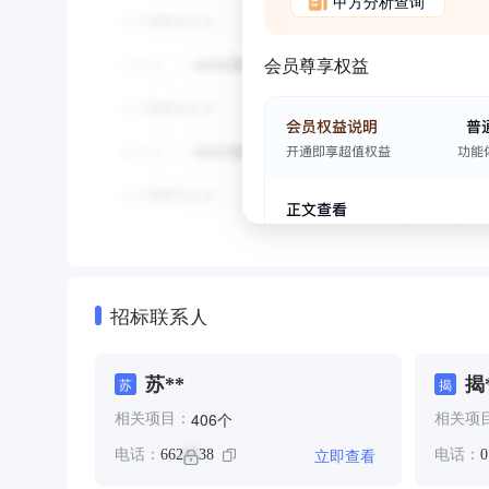
甲方分析查询
会员尊享权益
招标联系人
苏**
揭
苏
揭
*
个
406
相关项目：
相关项
立即查看
电话：
662
38
电话：
0
**