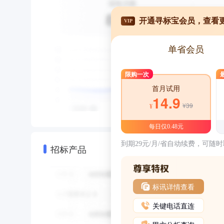
开通寻标宝会员，查看
VIP
单省会员
限购一次
首月试用
14.9
¥39
¥
每日仅0.48元
到期29元/月/省自动续费，可随
招标产品
标讯详情查看
关键电话直连