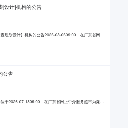
划设计]机构的公告
计】机构的公告2026-08-0609:00，在广东省网上
资源局采购项目名称廉江市塘蓬镇2026年度第三批城镇建
B2D282952608030939项目规模平方米（1101
的公告
26-07-1309:00，在广东省网上中介服务超市为廉江
：中介服务事项：无（属于非行政管理的中介服务项目采
00.00元至￥60,000.00元金额说