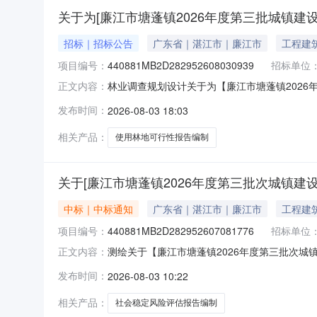
关于为[廉江市塘蓬镇2026年度第三批城镇建
招标｜招标公告
广东省｜湛江市｜廉江市
工程建
项目编号：
440881MB2D282952608030939
招标单位
林业调查规划设计关于为【廉江市塘蓬镇2026年
正文内容：
中介服务超市为廉江市自然资源局公开选取林业
发布时间：
2026-08-03 18:03
设用地使用林地可行性报告编制项目中介服务事项无（
相关产品：
使用林地可行性报告编制
关于[廉江市塘蓬镇2026年度第三批次城镇
中标｜中标通知
广东省｜湛江市｜廉江市
工程建
项目编号：
440881MB2D282952607081776
招标单位
测绘关于【廉江市塘蓬镇2026年度第三批次城镇
正文内容：
市自然资源局公开选取测绘中介服务机构，现将
发布时间：
2026-08-03 10:22
购）投资审批项目否采购项目编码：440881MB2D282
相关产品：
社会稳定风险评估报告编制