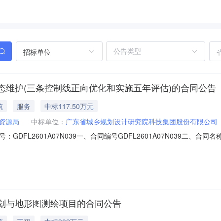
招标单位
态维护(三条控制线正向优化和实施五年评估)的合同公告
筑
服务
中标117.50万元
资源局
中标单位：
广东省城乡规划设计研究院科技集团股份有限公司
DFL2601A07N039一、合同编号GDFL2601A07N039二
07N039四、项目名称廉江市国土空间总体规划动态维护（三条控制线正
759-6673276供应商(乙方)：广东省城乡规划设计研究院科技集团股
划与地形图测绘项目的合同公告