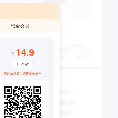
黑金会员
14.9
¥
支付后可进行选择生效省份