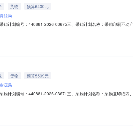
产
货物
预算6400元
资源局
计划编号：440881-2026-03675三、采购计划名称：采购印刷
其他印刷服务,其他印刷服务五、采购预算金额（元）：6400.00六、需求时
6-08-0317:43:56
教
货物
预算5509元
资源局
计划编号：440881-2026-03671三、采购计划名称：采购复印纸
、备案时间：2026-08-0317:14:47发布人：廉江市自然资源局发布时间：2