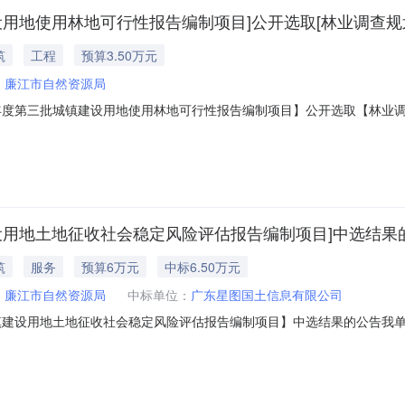
设用地使用林地可行性报告编制项目]公开选取[林业调查规
筑
工程
预算3.50万元
：
廉江市自然资源局
度第三批城镇建设用地使用林地可行性报告编制项目】公开选取【林业调查规划设
调查规划设计中介服务机构，现将相关事项公告如下：项目业主廉江市自然
属于非行政管理的中介服务项目采购）投资审批项目否采购项目编码440881M
建设用地土地征收社会稳定风险评估报告编制项目]中选结果
筑
服务
预算6万元
中标6.50万元
：
廉江市自然资源局
中标单位：
广东星图国土信息有限公司
建设用地土地征收社会稳定风险评估报告编制项目】中选结果的公告我单位于20
中选结果相关事项公告如下：项目业主：廉江市自然资源局采购项目名称
952607081776选取中介时间：2026-07-1309:00服务金额：￥70,0