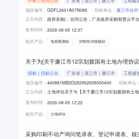
中标｜合同公告
广东省｜湛江市｜廉江市
工程建
项目编号：
GDFL2601A07N088
招标单位：
廉江市自然
政府采购|；合同公告；广东政府采购智慧云平台合同编
正文内容：
购人名称：廉江市自然资源局一、合同编号GDFL2
发布时间：
2026-08-05 12:37
市车板镇控制性详细规划与地形图测绘项目五、合同
相关产品：
地形图测绘
控制性详细规划
关于为[关于廉江市12宗划拨国有土地办理协议
招标｜招标公告
广东省｜湛江市｜廉江市
工程建
项目编号：
440881MB2D282952608050400
招标单位
土地评估关于为【关于廉江市12宗划拨国有土地办
正文内容：
服务超市为廉江市自然资源局公开选取土地评估
发布时间：
2026-08-05 12:22
出让金评估项目（2026年第十一批）中介服务事项
相关产品：
土地评估
采购印刷不动产询问笔录表、登记申请表、核实