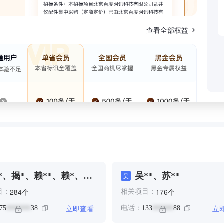
查看全部权益
*、揭*、赖**、赖*、邓
吴**、苏**
吴
、钟*、陈**
个
个
284
176
目：
相关项目：
立即查看
立
75
38
电话：
133
88
*******
******