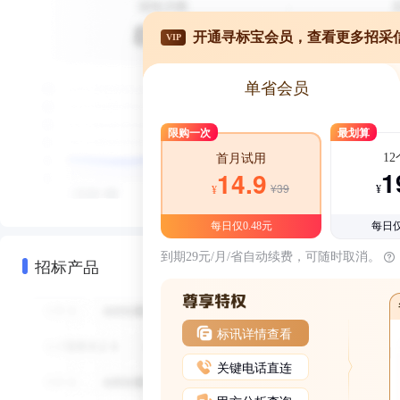
开通寻标宝会员，查看更多招采
VIP
单省会员
限购一次
最划算
1
首月试用
1
14.9
¥39
¥
¥
每日仅0.48元
每日仅
到期29元/月/省自动续费，可随时取消。
招标产品
标讯详情查看
关键电话直连