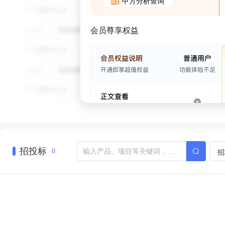
甲方分析查询
会员尊享权益
招投标
招
0