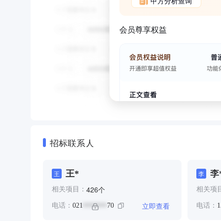
甲方分析查询
会员尊享权益
招标联系人
王*
李
王
李
个
426
相关项目：
相关项
立即查看
电话：
021
70
电话：
1
*******