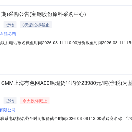
-1期)采购公告(宝钢股份原料采购中心)
货物
3天后投标截止
有限公司
员联系电话报名截至时间2026-08-11T10:00报价截至时间2026-08-
AB071466优选兰炭灰11，热值7200，可磨6020000.0TON2
条款：定价说明：湿公吨。限价类别：定量、定价定量、定期、定价。价格条款
日SMM上海有色网A00铝现货平均价23980元/吨(含税)为
货物
今天投标截止
有限公司
采购员联系电话报名截至时间报价截至时间2026-08-08T12:00采购商
6系工厂料再生铝工厂料100.0TON2026-08-16询价条款一、交货
价类别：数量不定、价格定。价格条款：CFR，合同结算价格基准为2026年