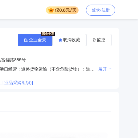
登录/注册
企业全景
取消收藏
监控
富锦路885号
许可项目：危险化学品生产；危险化学品经营；危险废物经营；发电业务、输电业务、供（配）电业务；港口经营；道路货物运输（不含危险货物）；道路危险货物运输；特种设备制造；机动车检验检测服务。（依法须经批准的项目，经相关部门批准后方可开展经营活动，具体经营项目以相关部门批准文件或许可证件为准）一般项目：钢、铁冶炼；钢压延加工；常用有色金属冶炼；有色金属压延加工；煤炭及制品销售；金属矿石销售；金属材料销售；高品质特种钢铁材料销售；特种设备销售；再生资源销售；销售代理；技术服务、技术开发、技术咨询、技术交流、技术转让、技术推广；化工产品生产（不含许可类化工产品）；化工产品销售（不含许可类化工产品）；基础化学原料制造（不含危险化学品等许可类化学品的制造）；普通货物仓储服务（不含危险化学品等需许可审批的项目）；国内货物运输代理；国内集装箱货物运输代理；非居住房地产租赁；土地使用权租赁；机械设备租赁；运输设备租赁服务；船舶租赁；特种设备出租；绘图、计算及测量仪器制造；绘图、计算及测量仪器销售；企业管理咨询；环境保护监测；招投标代理服务；机动车修理和维护；货物进出口；技术进出口；进出口代理；金属废料和碎屑加工处理。（除依法须经批准的项目外，凭营业执照依法自主开展经营活动）
展开
工业品采购组织)]