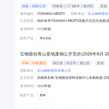
招标｜招标公告
河南省｜三门峡市｜陕州区
其他
项目编号：
IY26080014BGPV
招标单位：
宝山钢铁股份
询价单号IY26080014BGPV采购方式定向
正文内容：
牌采购数量计量单位要求交货期备注A5678974
发布时间：
11小时前
额度：0.0元三、商务条款：定价说明：湿公吨。
相关产品：
再生铝锭
宝钢股份青山基地废钢公开竞价(2026年8月-2
中标｜中标通知
湖北省｜武汉市｜青山区
其他
招标单位：
宝山钢铁股份有限公司
采购商名称:宝钢股份原料采购中心采购标题:宝钢股
正文内容：
0715:47更多咨询请点击：
发布时间：
12小时前
相关产品：
废钢