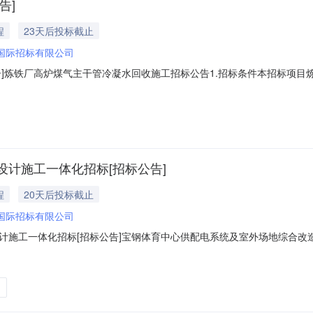
告]
程
23天后投标截止
国际招标有限公司
告]炼铁厂高炉煤气主干管冷凝水回收施工招标公告1.招标条件本招标项
司。项目已具备招标条件，现对该项目施工进行公开招标。2.工程概况与
基地厂区内。2.3建设规模：人民币约486万元（不含税）。2.4计划工期
计施工一体化招标[招标公告]
程
20天后投标截止
国际招标有限公司
计施工一体化招标[招标公告]宝钢体育中心供配电系统及室外场地综合改
工一体化招标已批准建设，建设资金来自自筹资金，招标人为宝山钢铁股
宝钢体育中心供配电系统及室外场地综合改造设计施工一体化招标。2.2建设