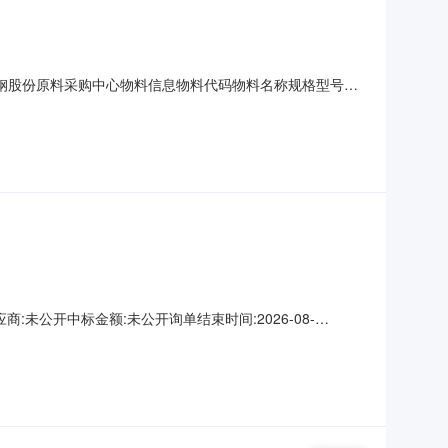
名称：宝钢股份原料采购中心物料信息物料代码物料名称规格型号品
货地址：河南省三门峡市陕州区三门峡市陕州区宝武铝业二、保证金
年8月10日-8月12日SMM上海有
未公开中标金额:未公开询单结束时间:2026-08-