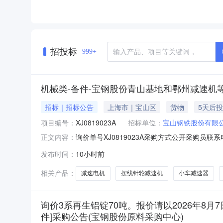
招投标
999+
机械类-备件-宝钢股份青山基地和鄂州减速机等备
招标｜招标公告
上海市｜宝山区
货物
5天后
项目编号：
XJ0819023A
招标单位：
宝山钢铁股份有限
询价单号XJ0819023A采购方式公开采购员联
正文内容：
采购数量计量单位要求交货期备注C5664668摆线针轮减
发布时间：
10小时前
比:187;外形尺寸:中心高:290mm;原制造商:常州
相关产品：
减速电机
摆线针轮减速机
小车减速器
询价3系再生铝锭70吨。报价请以2026年8月7
件]采购公告(宝钢股份原料采购中心)