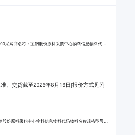
11T15:00采购商名称：宝钢股份原料采购中心物料信息物料代码
026-09-15询价条款一、交货地址：江苏省南京市雨花台区
：CFR。交货日期从【
基准。交货截至2026年8月16日[报价方式见附
名称：宝钢股份原料采购中心物料信息物料代码物料名称规格型号品
地址：河南省三门峡市陕州区三门峡市陕州区宝武铝业二、保证金额
8月10日-8月16日SMM上海有色