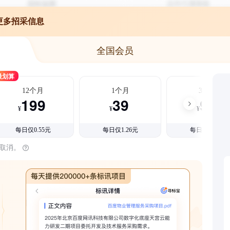
更多招采信息
全国会员
最划算
12个月
1个月
3个月
199
39
99
¥
¥
¥
每日仅0.55元
每日仅1.26元
每日仅1.08元
时取消。