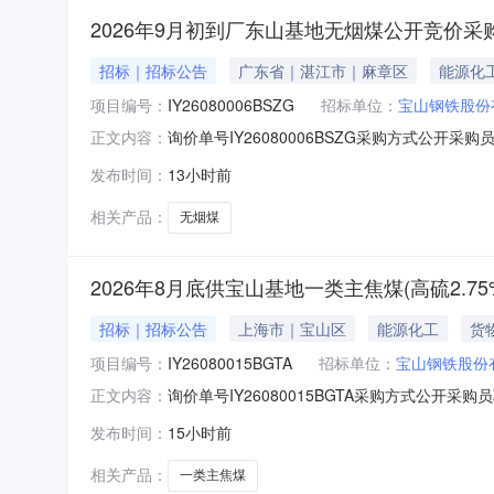
2026年9月初到厂东山基地无烟煤公开竞价采
招标｜招标公告
广东省｜湛江市｜麻章区
能源化
项目编号：
IY26080006BSZG
招标单位：
宝山钢铁股份
询价单号IY26080006BSZG采购方式公开采购
正文内容：
料名称规格型号品牌采购数量计量单位要求交货期备注
发布时间：
13小时前
江原料码头二、保证金额度：2000000.0元三
相关产品：
无烟煤
2026年8月底供宝山基地一类主焦煤(高硫2.
招标｜招标公告
上海市｜宝山区
能源化工
货
项目编号：
IY26080015BGTA
招标单位：
宝山钢铁股份
询价单号IY26080015BGTA采购方式公开采购
正文内容：
料名称规格型号品牌采购数量计量单位要求交货期备注A
发布时间：
15小时前
二、保证金额度：2000000.0元三、商务条款
相关产品：
一类主焦煤