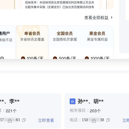
查看全部权益
**、李**
孙**、胡**
孙
个
个
221
203
目：
相关项目：
立即查看
立
37
83
电话：
150
38
******
******