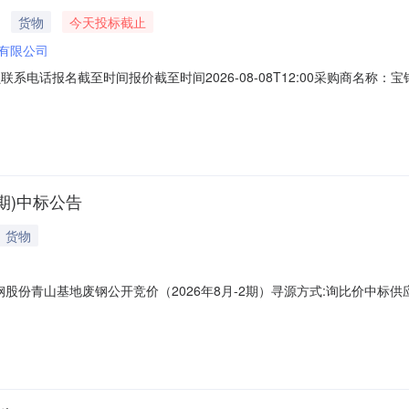
货物
今天投标截止
有限公司
采购员联系电话报名截至时间报价截至时间2026-08-08T12:00采购商
外购3系再生铝锭3系再生锭70.0TON2026-08-12询价条款一、交
限价类别：数量不定、价格定。价格条款：CFR，合同结算价格基准为2026
期)中标公告
货物
份青山基地废钢公开竞价（2026年8月-2期）寻源方式:询比价中标供应商: