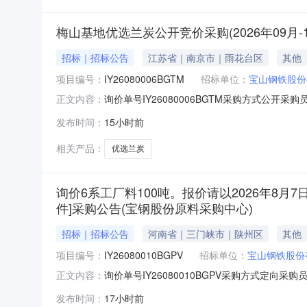
梅山基地优选兰炭公开竞价采购(2026年09月
招标｜招标公告
江苏省｜南京市｜雨花台区
其他
项目编号：
IY26080006BGTM
招标单位：
宝山钢铁股份
询价单号IY26080006BGTM采购方式公开采购
正文内容：
物料名称规格型号品牌采购数量计量单位要求交货期备注
发布时间：
15小时前
二、保证金额度：2000000.0元三、商务
相关产品：
优选兰炭
询价6系工厂料100吨。报价请以2026年8月7
件]采购公告(宝钢股份原料采购中心)
招标｜招标公告
河南省｜三门峡市｜陕州区
其他
项目编号：
IY26080010BGPV
招标单位：
宝山钢铁股份
询价单号IY26080010BGPV采购方式定向
正文内容：
牌采购数量计量单位要求交货期备注AB005808
发布时间：
17小时前
度：0.0元三、商务条款：定价说明：湿公吨。限