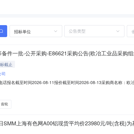
招标单位
件一批-公开采购-E86621采购公告(欧冶工业品采购组
投标截止
公司
系电话报名截至时间2026-08-11报价截至时间2026-08-13采购商
速机齿轮变速箱;型号规格：XWED7.5-95-187-7.5Kw-4P齿轮材质:S
市武进武南变速机械有限公司;制造号:10235PBP;2.0set202
齿轮
日SMM上海有色网A00铝现货平均价23980元/吨(含税)