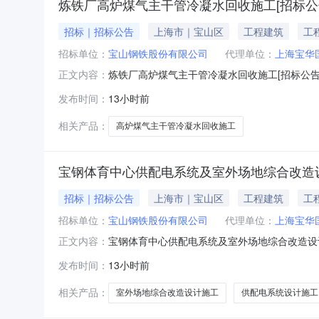
炼铁厂高炉煤气主干管冷凝水回收施工[招标公
招标｜招标公告
上海市｜宝山区
工程建筑
工
招标单位：
宝山钢铁股份有限公司
代理单位：
上海宝华
炼铁厂高炉煤气主干管冷凝水回收施工[招标公
正文内容：
金来自自筹资金，招标人为宝山钢铁股份有限公
发布时间：
13小时前
收施工。2.2建设地点：上海市宝山区富锦路宝山
简称发包人）就炼铁
相关产品：
高炉煤气主干管冷凝水回收施工
宝钢体育中心供配电系统及室外场地综合改造设
招标｜招标公告
上海市｜宝山区
工程建筑
工
招标单位：
宝山钢铁股份有限公司
代理单位：
上海宝华
宝钢体育中心供配电系统及室外场地综合改造设
正文内容：
体育中心供配电系统及室外场地综合改造设计施
发布时间：
13小时前
标。2.工程概况与招标范围2.1招标项目名称：
万元（不含税）。2.4计划
相关产品：
室外场地综合改造设计施工
供配电系统设计施工