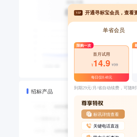
开通寻标宝会员，查看
VIP
单省会员
限购一次
首月试用
14.9
¥39
¥
每日仅0.48元
到期29元/月/省自动续费，可随
招标产品
标讯详情查看
关键电话直连