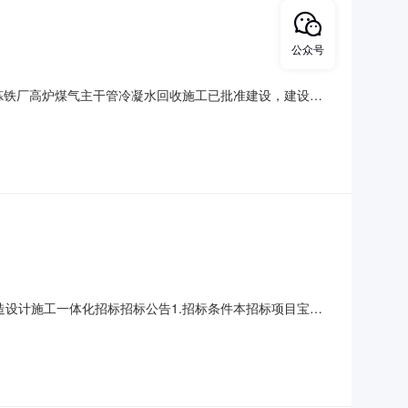
公众号
目炼铁厂高炉煤气主干管冷凝水回收施工已批准建设，建设资
招标范围2.1招标项目名称：炼铁厂高炉煤气主干管冷凝水回
：258日历天。2.5招标范围：宝山钢铁股份有限公司(以下
造设计施工一体化招标招标公告1.招标条件本招标项目宝钢
份有限公司。项目已具备招标条件，现对该项目进行公开招
地点：上海市宝山区漠河路203号。2.3建设规模：约747