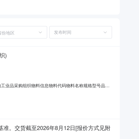
省份地区
织)
名称：欧冶工业品采购组织物料信息物料代码物料名称规格型号品牌
TAINLESSSTEEL;齿轮精度等级:6;输入轴直径:100;速
为基准。交货截至2026年8月12日[报价方式见附