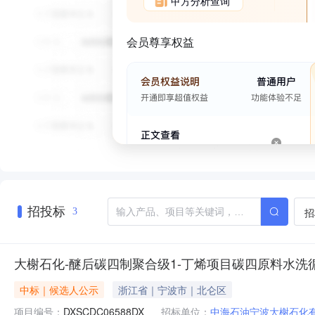
甲方分析查询
会员尊享权益
招投标
招
3
大榭石化-醚后碳四制聚合级1-丁烯项目碳四原料水洗
中标｜候选人公示
浙江省｜宁波市｜北仑区
项目编号：
DXSCDC06588DX
招标单位：
中海石油宁波大榭石化