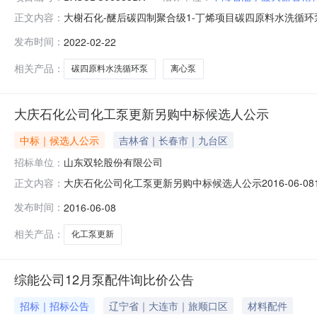
大榭石化-醚后碳四制聚合级1-丁烯项目碳四原料水洗循环泵、
正文内容：
称：大榭石化-醚后碳四制聚合级1-丁烯项目碳四原料水
发布时间：
2022-02-22
（包）编号标段（包）名称采办方式1DXSCDC06588
选人名
相关产品：
碳四原料水洗循环泵
离心泵
大庆石化公司化工泵更新另购中标候选人公示
中标｜候选人公示
吉林省｜长春市｜九台区
招标单位：
山东双轮股份有限公司
大庆石化公司化工泵更新另购中标候选人公示2016-06-08
正文内容：
排名1山东双轮股份有限公司12吉林省宇琦泵业有限公司23大
发布时间：
2016-06-08
相关产品：
化工泵更新
综能公司12月泵配件询比价公告
招标｜招标公告
辽宁省｜大连市｜旅顺口区
材料配件