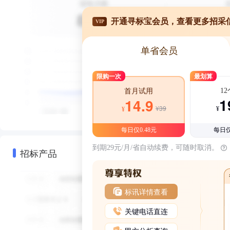
开通寻标宝会员，查看更多招采
VIP
单省会员
限购一次
最划算
1
首月试用
1
14.9
¥39
¥
¥
每日仅0.48元
每日仅
到期29元/月/省自动续费，可随时取消。
招标产品
标讯详情查看
关键电话直连