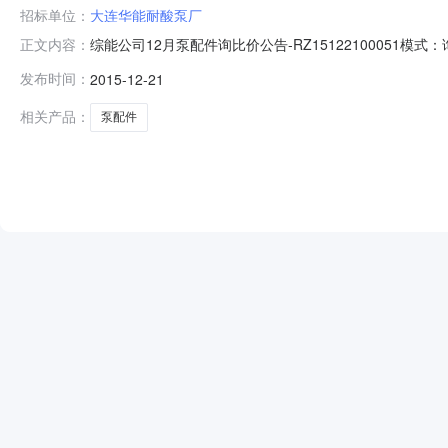
招标单位：
大连华能耐酸泵厂
综能公司12月泵配件询比价公告-RZ15122100051模
正文内容：
商义马煤业综能甲醇蛋白有限责任公司联系人：郭婉丽交货地
发布时间：
2015-12-21
款：1、交货地址：河南省义马市马庄煤化工产业集聚区综能公
相关产品：
泵配件