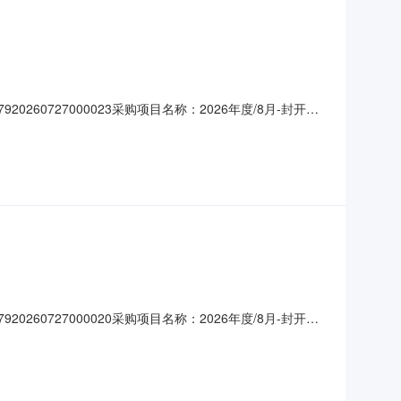
260727000023采购项目名称：2026年度/8月-封开水
律和政策，依法经营，并具有工商部门颁发的有效营业执照
承诺书》。3.报名单位质量及服务承诺:供货物资为投标
260727000020采购项目名称：2026年度/8月-封开产
守国家法律和政策，依法经营，并具有工商部门颁发的有效营
洁合规承诺书》。3.报名单位质量及服务承诺:供货物