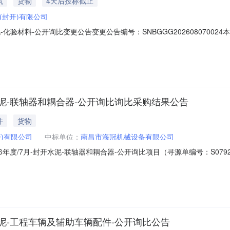
筑
货物
4天后投标截止
(封开)有限公司
-化验材料-公开询比变更公告变更公告编号：SNBGGG202608070024本
29000024），现做出如下变更：类型变更前时间变更后时间报价截止时间2026
时00分00秒2026年08月11日17时00分00秒除上述变更外，原公告
开水泥-联轴器和耦合器-公开询比询比采购结果公告
件
货物
开)有限公司
中标单位：
南昌市海冠机械设备有限公司
026年度/7月-封开水泥-联轴器和耦合器-公开询比项目（寻源单编号：S079
度/7月-封开水泥-联轴器和耦合器-公开询比南昌市海冠机械设备有限公司采购
开水泥-工程车辆及辅助车辆配件-公开询比公告