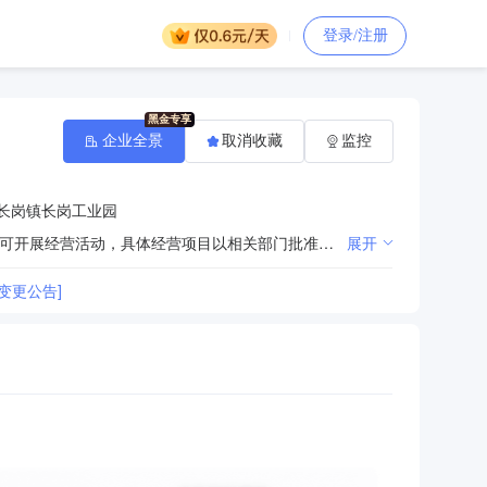
登录/注册
企业全景
取消收藏
监控
长岗镇长岗工业园
许可项目：水泥生产；非煤矿山矿产资源开采；港口经营。（依法须经批准的项目，经相关部门批准后方可开展经营活动，具体经营项目以相关部门批准文件或许可证件为准） 一般项目：建筑材料销售；水泥制品销售；水泥制品制造；专用化学产品销售（不含危险化学品）；专用化学产品制造（不含危险化学品）；砼结构构件制造；砼结构构件销售；非金属矿物制品制造；非金属矿及制品销售；新型建筑材料制造（不含危险化学品）；技术服务、技术开发、技术咨询、技术交流、技术转让、技术推广；普通机械设备安装服务；土石方工程施工；装卸搬运；港口货物装卸搬运活动；货物或技术进出口（国家禁止或涉及行政审批的货物和技术进出口除外）；互联网销售（除销售需要许可的商品）；普通货物仓储服务（不含危险化学品等需许可审批的项目）；轻质建筑材料制造；轻质建筑材料销售；建筑砌块制造；建筑砌块销售。（除依法须经批准的项目外，凭营业执照依法自主开展经营活动） 【以上项目不涉及外商投资准入特别管理措施】
展开
变更公告]