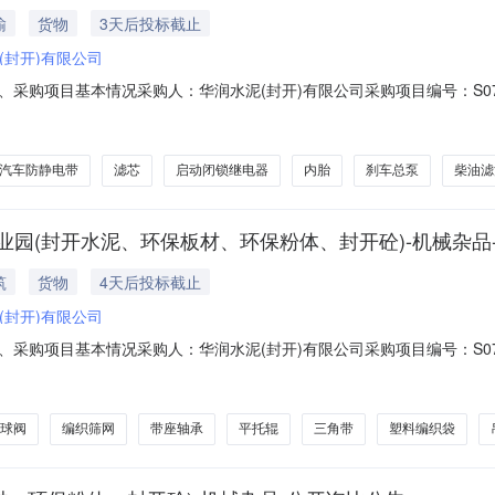
输
货物
3天后投标截止
(封开)有限公司
5一、采购项目基本情况采购人：华润水泥(封开)有限公司采购项目编号：S07920
容和范围：二、供应商资格要求1.有效营业执照:报名单位必须遵守国家法
期内）2.廉洁合规承诺:参加采购项目供应商必须签署并遵守《廉洁合规
汽车防静电带
滤芯
启动闭锁继电器
内胎
刹车总泵
柴油滤
开产业园(封开水泥、环保板材、环保粉体、封开砼)-机械杂
筑
货物
4天后投标截止
(封开)有限公司
4一、采购项目基本情况采购人：华润水泥(封开)有限公司采购项目编号：S07920
）-机械杂品-公开询比采购内容和范围：二、供应商资格要求1.有效营业
业执照复印件，营业执照在有效期内）2.廉洁合规承诺:参加采购项目供应
球阀
编织筛网
带座轴承
平托辊
三角带
塑料编织袋