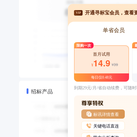
开通寻标宝会员，查看
VIP
单省会员
限购一次
首月试用
14.9
¥39
¥
每日仅0.48元
到期29元/月/省自动续费，可随
招标产品
标讯详情查看
关键电话直连