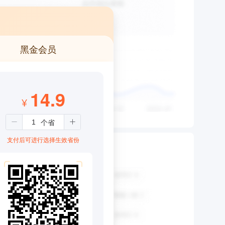
黑金会员
14.9
¥
支付后可进行选择生效省份