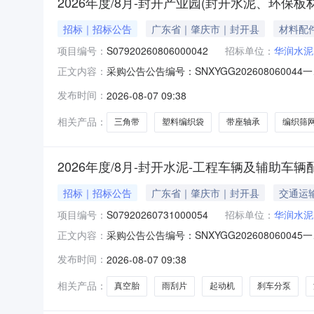
2026年度/8月-封开产业园(封开水泥、环保
招标｜招标公告
广东省｜肇庆市｜封开县
材料配
项目编号：
S07920260806000042
招标单位：
华润水泥
采购公告公告编号：SNXYGG20260806004
正文内容：
业园（封开水泥、环保板材、环保粉体、封开砼
发布时间：
2026-08-07 09:38
工商部门颁发的有效营业执照（报名单位提供营
相关产品：
三角带
塑料编织袋
带座轴承
编织筛
2026年度/8月-封开水泥-工程车辆及辅助车
招标｜招标公告
广东省｜肇庆市｜封开县
交通运
项目编号：
S07920260731000054
招标单位：
华润水泥
采购公告公告编号：SNXYGG20260806004
正文内容：
泥-工程车辆及辅助车辆配件-公开询比采购内
发布时间：
2026-08-07 09:38
（报名单位提供营业执照复印件，营业执照在有效
相关产品：
真空胎
雨刮片
起动机
刹车分泵