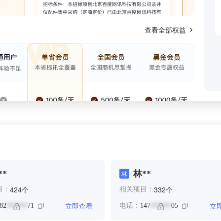
查看全部权益
**
林**
林
个
个
424
332
目：
相关项目：
立即查看
立
82
71
电话：
147
05
******
******