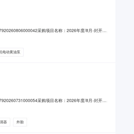
260806000042采购项目名称：2026年度/8月-封开产
执照:报名单位必须遵守国家法律和政策，依法经营，并具有
商必须签署并遵守《廉洁合规承诺书》。3.报名单位质
机电动黄油泵
260731000054采购项目名称：2026年度/8月-封开水
律和政策，依法经营，并具有工商部门颁发的有效营业执照
承诺书》。3.报名单位质量及服务承诺:供货物资为投标
清器
外胎