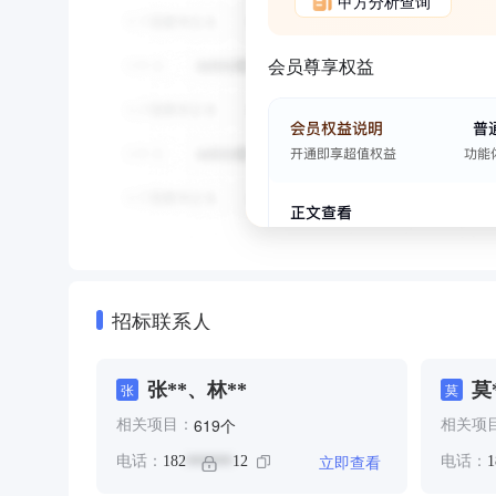
甲方分析查询
会员尊享权益
招标联系人
张**、林**
莫
张
莫
个
619
相关项目：
相关项
立即查看
电话：
182
12
电话：
1
******