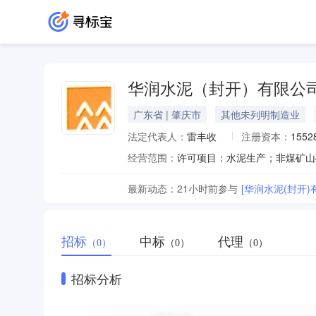
华润水泥（封开）有限公
广东省 | 肇庆市
其他未列明制造业
法定代表人：
雷丰收
注册资本：
1552
经营范围：
最新动态：
21小时前
参与
[华润水泥(封开
招标
中标
代理
（0）
（0）
（0）
招标分析