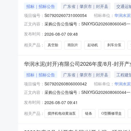
招标｜招标公告
广东省｜肇庆市｜封开县
交通运
项目编号：
S07920260731000054
招标单位：
华润水泥
采购公告公告编号：SNXYGG20260806004
正文内容：
泥-工程车辆及辅助车辆配件-公开询比采购内
发布时间：
2026-08-07 09:48
（报名单位提供营业执照复印件，营业执照在有效
相关产品：
真空胎
雨刮片
起动机
刹车分泵
华润水泥(封开)有限公司2026年度/8月-封
招标｜招标公告
广东省｜肇庆市｜封开县
工程建
项目编号：
S07920260806000042
招标单位：
华润水泥
采购公告公告编号：SNXYGG20260806004
正文内容：
业园（封开水泥、环保板材、环保粉体、封开砼
发布时间：
2026-08-07 09:41
工商部门颁发的有效营业执照（报名单位提供营
相关产品：
搅拌机电动黄油泵
链条
O型圈修理盒