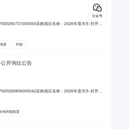
公众号
260731000054采购项目名称：2026年度/8月-封开水
律和政策，依法经营，并具有工商部门颁发的有效营业执照
承诺书》。3.报名单位质量及服务承诺:供货物资为投标
清器
外胎
品-公开询比公告
260806000042采购项目名称：2026年度/8月-封开产
执照:报名单位必须遵守国家法律和政策，依法经营，并具有
商必须签署并遵守《廉洁合规承诺书》。3.报名单位质
吊钩闭锁装置