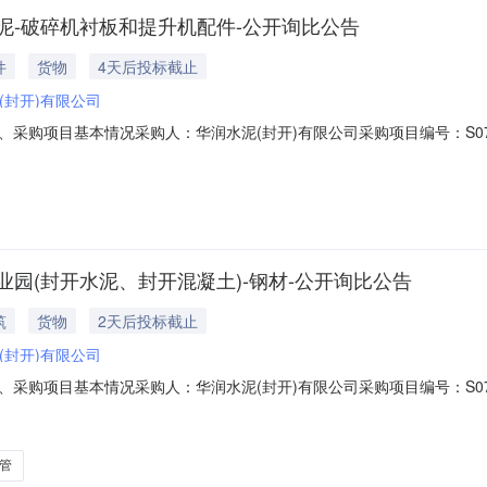
开水泥-破碎机衬板和提升机配件-公开询比公告
件
货物
4天后投标截止
(封开)有限公司
3一、采购项目基本情况采购人：华润水泥(封开)有限公司采购项目编号：S07920
容和范围：二、供应商资格要求1.有效营业执照:报名单位必须遵守国家法
期内）2.廉洁合规承诺:参加采购项目供应商必须签署并遵守《廉洁合规
产业园(封开水泥、封开混凝土)-钢材-公开询比公告
筑
货物
2天后投标截止
(封开)有限公司
2一、采购项目基本情况采购人：华润水泥(封开)有限公司采购项目编号：S07920
比采购内容和范围：二、供应商资格要求1.有效营业执照:报名单位必须遵
在有效期内）2.廉洁合规承诺:参加采购项目供应商必须签署并遵守《廉
管