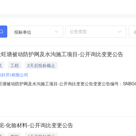
招标单位
泥-大旺塘被动防护网及水沟施工项目-公开询比变更公告
筑
工程
2天后投标截止
(封开)有限公司
旺塘被动防护网及水沟施工项目-公开询比变更公告变更公告编号：SNBGGG202
开询比公告（项目编号：S07920260803000006），现做出如下变
秒供应商提问截止时间2026年08月07日13时00分00秒2026年08月10日13时
水泥-化验材料-公开询比变更公告