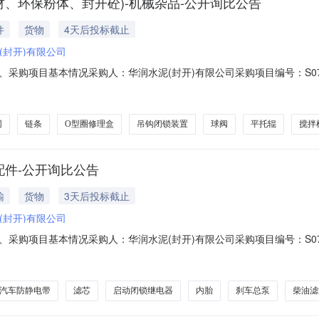
板材、环保粉体、封开砼)-机械杂品-公开询比公告
件
货物
4天后投标截止
(封开)有限公司
4一、采购项目基本情况采购人：华润水泥(封开)有限公司采购项目编号：S07920
）-机械杂品-公开询比采购内容和范围：二、供应商资格要求1.有效营业
业执照复印件，营业执照在有效期内）2.廉洁合规承诺:参加采购项目供应
网
链条
O型圈修理盒
吊钩闭锁装置
球阀
平托辊
搅拌
辆配件-公开询比公告
输
货物
3天后投标截止
(封开)有限公司
5一、采购项目基本情况采购人：华润水泥(封开)有限公司采购项目编号：S07920
容和范围：二、供应商资格要求1.有效营业执照:报名单位必须遵守国家法
期内）2.廉洁合规承诺:参加采购项目供应商必须签署并遵守《廉洁合规
汽车防静电带
滤芯
启动闭锁继电器
内胎
刹车总泵
柴油滤