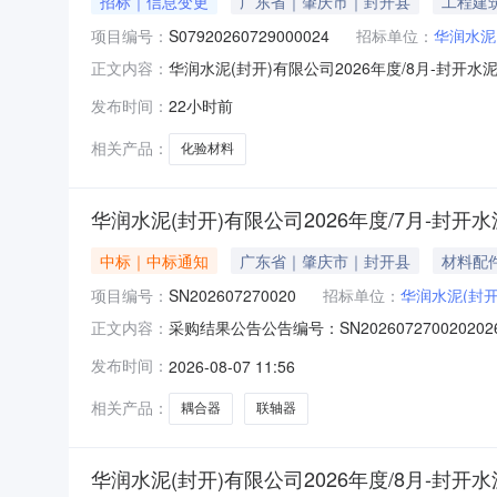
招标｜信息变更
广东省｜肇庆市｜封开县
工程建
项目编号：
S07920260729000024
招标单位：
华润水泥
华润水泥(封开)有限公司2026年度/8月-封开水泥
正文内容：
验材料-公开询比公告（项目编号：S079202607
发布时间：
22小时前
分00秒供应商提问截止时间2026年08月06日17
相关产品：
化验材料
华润水泥(封开)有限公司2026年度/7月-封
中标｜中标通知
广东省｜肇庆市｜封开县
材料配
项目编号：
SN202607270020
招标单位：
华润水泥(封
采购结果公告公告编号：SN2026072700202
正文内容：
如下：成交：序号寻源单名称供应商名称12026年
发布时间：
2026-08-07 11:56
相关产品：
耦合器
联轴器
华润水泥(封开)有限公司2026年度/8月-封