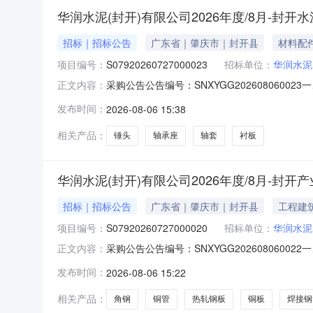
华润水泥(封开)有限公司2026年度/8月-封
招标｜招标公告
广东省｜肇庆市｜封开县
材料配
项目编号：
S07920260727000023
招标单位：
华润水泥
采购公告公告编号：SNXYGG20260806002
正文内容：
泥-破碎机衬板和提升机配件-公开询比采购内
发布时间：
2026-08-06 15:38
（报名单位提供营业执照复印件，营业执照在有效
相关产品：
锤头
轴承座
轴套
衬板
华润水泥(封开)有限公司2026年度/8月-封开
招标｜招标公告
广东省｜肇庆市｜封开县
工程建
项目编号：
S07920260727000020
招标单位：
华润水泥
采购公告公告编号：SNXYGG20260806002
正文内容：
业园（封开水泥、封开混凝土）-钢材-公开询
发布时间：
2026-08-06 15:22
业执照（报名单位提供营业执照复印件，营业执照
相关产品：
角钢
铜管
热轧钢板
铜板
焊接钢