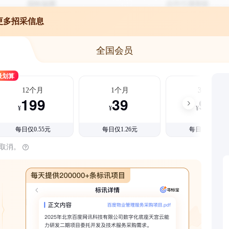
更多招采信息
全国会员
最划算
12个月
1个月
3个月
199
39
99
¥
¥
¥
每日仅0.55元
每日仅1.26元
每日仅1.08元
时取消。