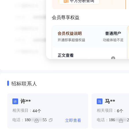
甲方分析查询
会员尊享权益
招标联系人
许**
马**
许
马
个
个
44
6
相关项目：
相关项目：
立即查看
电话：
180
55
电话：
186
2
******
******