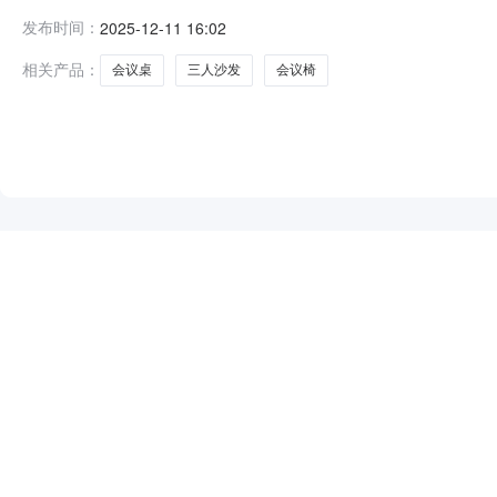
四、项目名称：中国人民政治协商会议巴彦淖尔市临河区
发布时间：
2025-12-11 16:02
治区巴彦淖尔市临河区党政大楼联系方式：180478615
相关产品：
会议桌
三人沙发
会议椅
NEW
HOT
5折起
暂时没有搜索结果…