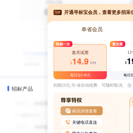
开通寻标宝会员，查看更多招采
VIP
单省会员
限购一次
最划算
1
首月试用
1
14.9
¥39
¥
¥
每日仅0.48元
每日仅
到期29元/月/省自动续费，可随时取消。
招标产品
标讯详情查看
关键电话直连