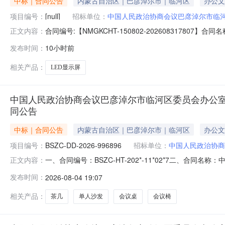
中标｜合同公告
内蒙古自治区｜巴彦淖尔市｜临河区
办公文
项目编号：
[null]
招标单位：
中国人民政治协商会议巴彦淖尔市临
合同编号:【NMGKCHT-150802-202608317
正文内容：
人（甲方）：【中国人民政治协商会议巴彦淖尔市临河区
发布时间：
10小时前
内蒙古自治区巴彦淖尔市临河区团结路美丽园D座L34号联
相关产品：
LED显示屏
中国人民政治协商会议巴彦淖尔市临河区委员会办公
同公告
中标｜合同公告
内蒙古自治区｜巴彦淖尔市｜临河区
办公文
项目编号：
BSZC-DD-2026-996896
招标单位：
中国人民政治协商
一、合同编号：BSZC-HT-202*-11*02*7二、合同
正文内容：
项目名称：中国人民政治协商会议巴彦淖尔市临河区委员
发布时间：
2026-08-04 19:07
巴彦淖尔市临河区党政大楼联系方式：1*047**1555供
相关产品：
茶几
单人沙发
会议桌
会议椅