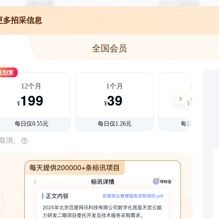
更多招采信息
全国会员
最划算
12个月
1个月
3个月
199
39
99
¥
¥
¥
每日仅0.55元
每日仅1.26元
每日仅1.08元
时取消。