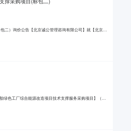
支撑采购项目(标包二)
目（标包二）询价公告【北京诚公管理咨询有限公司】就【北京诚
号：【[2026]FAZT14742】）所需标的进行公开询
通信工程JLFW集中采购(总部)项目技术服务支撑
胎绿色工厂综合能源改造项目技术支撑服务采购项目】（采
概况与采购内容1.1项目概况：【万力轮胎绿色工厂综合能源改
项目方案编制、现场测量、现场检查、合同管理、信息管理、