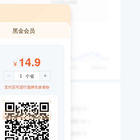
黑金会员
14.9
¥
支付后可进行选择生效省份