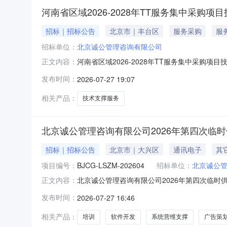
河南省区域2026-2028年TT服务集中采购
招标｜招标公告
北京市｜丰台区
服务采购
服
招标单位：
北京诚公管理咨询有限公司
河南省区域2026-2028年TT服务集中采购
正文内容：
限公司。项目资金已落实，具备比选条件，现进行
发布时间：
2026-07-27 19:07
2028年TT服务集中采购项目技术支撑服务采
技术业务协助
相关产品：
技术支撑服务
北京诚公管理咨询有限公司2026年第四次临
招标｜招标公告
北京市｜大兴区
通讯电子
其
项目编号：
BJCG-LSZM-202604
招标单位：
北京诚公
北京诚公管理咨询有限公司2026年第四次临时供
正文内容：
202604）具备启动条件，现通过比德电子采
发布时间：
2026-07-27 16:46
意参与者，须为比德电子采购平台（https://w
相关产品：
培训
软件开发
系统营维支撑
广告策