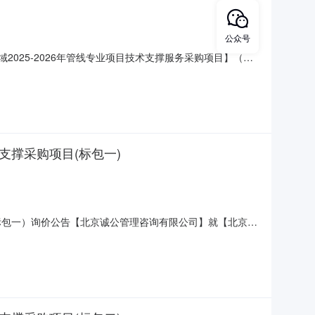
公众号
2025-2026年管线专业项目技术支撑服务采购项目】（采
采购内容1.1项目概况：【广东区域2025-2026年管线专
现场测量、现场检查、合同管理、信息管理、项目技术论证等
支撑采购项目(标包一)
目（标包一）询价公告【北京诚公管理咨询有限公司】就【北京诚
号：【[2026]FAZT14742】）所需标的进行公开询
通信工程JLFW集中采购(总部)项目技术服务支撑