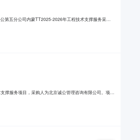
第五分公司内蒙TT2025-2026年工程技术支撑服务采购
购内容1.1项目概况：【在内蒙区域为内蒙TT2025-2026
项目竣工验收完成。】1.2采购内容及分包（标
技术支撑服务项目，采购人为北京诚公管理咨询有限公司。项目
目概况与采购内容1.1项目概况：根据北京诚公管理咨询有限
况：采购1家技术服务支撑单位，协助项目负责人完成现场测