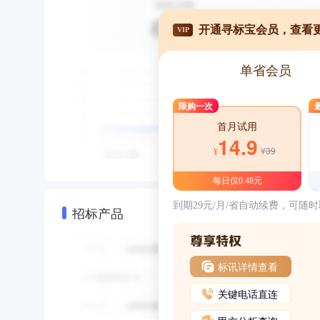
开通寻标宝会员，查看
VIP
单省会员
限购一次
首月试用
14.9
¥39
¥
每日仅0.48元
到期29元/月/省自动续费，可随
招标产品
标讯详情查看
关键电话直连