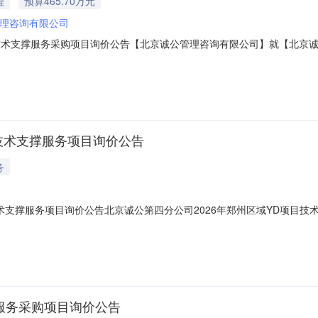
程
预算465.70万元
理咨询有限公司
工程技术支撑服务采购项目询价公告【北京诚公管理咨询有限公司】就【北京诚公
2601】）所需标的在本年度招募合格的供应商范围内进行询价。1.项目概况与采
算465.7万元（含税），税率3%，服务期限为自合同签订之日起至本期
目技术支撑服务项目询价公告
务
技术支撑服务项目询价公告北京诚公第四分公司2026年郑州区域YD项目
特邀请有意向的且具有提供标的物能力的潜在供应商参加询价响应。1.项
郑州区域YD项目技术支撑服务项目。1.2采购内容及分包（标包）划分情
撑服务采购项目询价公告