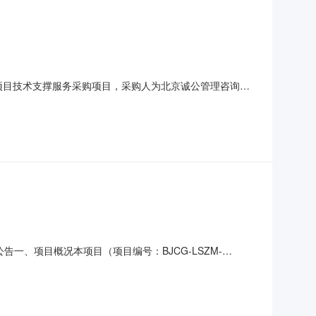
中采购项目技术支撑服务采购项目，采购人为北京诚公管理咨询有
应。一、项目简要说明1.1项目名称：河南省区域2026-
场测量、现场检查、合同管理、信息管理、项目技术论证等的
一、项目概况本项目（项目编号：BJCG-LSZM-
应商有效期至【2026年12月31日】。二、招募报名凡有
以“供应商”身份登录进行招募报名，报名流程如下：1.登录