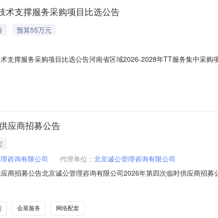
项目技术支撑服务采购项目比选公告
务
预算55万元
项目技术支撑服务采购项目比选公告河南省区域2026-2028年TT服务集
公开比选，特邀请有意向的且具有提供标的物能力的潜在供应商参加比选响
购项目1.2采购内容：采购1家技术服务支撑单位，协助项目负责人完成现
时供应商招募公告
它
管理咨询有限公司
代理单位：
北京诚公管理咨询有限公司
应商招募公告北京诚公管理咨询有限公司2026年第四次临时供应商招募公告
购平台邀请信誉良好并具备相应能力的服务商参与招募评审，本次招募成功的供
ww.bdebid.com/）注册用户，用户身份应包含“供应商”。注册成功后，
划
会展服务
网络配套