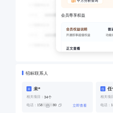
甲方分析查询
会员尊享权益
招标联系人
未*
任
未
任
个
34
相关项目：
相关项
立即查看
电话：
158
80
电话：
1
******