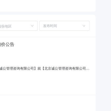
省份地区
询价公告
北京诚公管理咨询有限公司】就【北京诚公管理咨询有限公司
89-02】）所需标的在本年度招募合格的供应商范围内进行询
同管理、信息管理、项目技术论证、提供会议组织支撑、资料