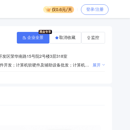
登录/注册
企业全景
取消收藏
监控
发区荣华南路15号院2号楼3层318室
一般项目：企业管理咨询；工程管理服务；招投标代理服务；工程造价咨询业务；政府采购代理服务；软件开发；计算机软硬件及辅助设备批发；计算机软硬件及辅助设备零售；计算机系统服务；信息系统集成服务；技术服务、技术开发、技术咨询、技术交流、技术转让、技术推广；计算机及通讯设备租赁；劳务服务（不含劳务派遣）；业务培训（不含教育培训、职业技能培训等需取得许可的培训）；信息技术咨询服务；会议及展览服务。（除依法须经批准的项目外，凭营业执照依法自主开展经营活动）许可项目：建设工程监理；建筑劳务分包；建设工程设计；建设工程勘察；互联网信息服务；广播电视节目制作经营；检验检测服务；出版物零售；建设工程施工。（依法须经批准的项目，经相关部门批准后方可开展经营活动，具体经营项目以相关部门批准文件或许可证件为准）（不得从事国家和本市产业政策禁止和限制类项目的经营活动。）
展开