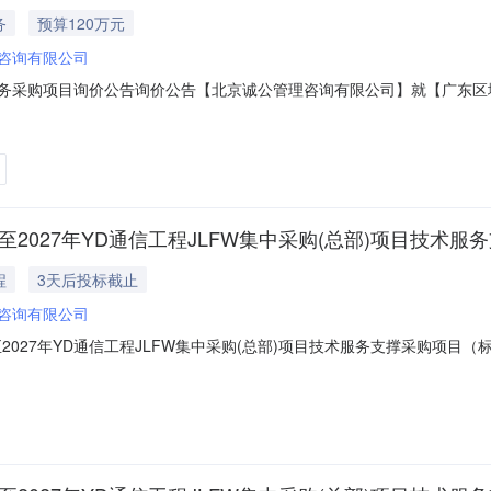
务
预算120万元
咨询有限公司
撑服务采购项目询价公告询价公告【北京诚公管理咨询有限公司】就【广东区域
所需标的在本年度招募合格的供应商范围内进行询价。特发布此公告。1.项目概况与
包（标包）划分情况：【采购1家技术服务支撑单位，协助项目负责人完成
2027年YD通信工程JLFW集中采购(总部)项目技术服务
程
3天后投标截止
咨询有限公司
至2027年YD通信工程JLFW集中采购(总部)项目技术服务支撑采购项
年YD通信工程JLFW集中采购(总部)项目技术服务支撑采购项目】（采购项目编
项目概况：【北京诚公管理咨询有限公司第六分公司2026年至2027年YD