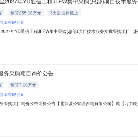
2027年YD通信工程JLFW集中采购(总部)项目技术服务
程
预算255.68万元
3天后投标截止
咨询有限公司
至2027年YD通信工程JLFW集中采购(总部)项目技术服务支撑采购项
年YD通信工程JLFW集中采购(总部)项目技术服务支撑采购项目】（采购项目编
项目概况：【北京诚公管理咨询有限公司第六分公司2026年至2027年YD
服务采购项目询价公告
程
预算7.60万元
咨询有限公司
务采购项目询价公告询价公告【北京诚公管理咨询有限公司】就【万力轮
）所需标的在本年度招募合格的供应商范围内进行询价。特发布此公告。1.项目
包（标包）划分情况：【采购1家技术服务支撑单位，协助项目负责人完成