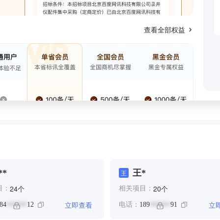
查看全部权益
**
王*
王
个
个
24
20
目：
相关项目：
立即查看
立
84
12
电话：
189
91
******
******