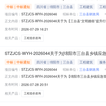
中标｜中标通知
四川省｜绵阳市｜三台县
工程建筑
工程
项目编号：
STZJCS-WYH-2026046
招标单位：
三台县财政局
STZJCS-WYH-2026046关于为【三台县“文明
正文内容：
心于2026年07月29日（星期三）15时00分，在三
发布时间：
2026-07-29 16:21
司，公示期为2026年07月31日止。特此公示。绵阳市公共资
相关产品：
工程造价咨询
STZJCS-WYH-2026044关于为[绵阳市三台
中标｜中标通知
四川省｜绵阳市｜三台县
工程建筑
服务
项目编号：
STZJCS-WYH-2026044
招标单位：
三台县财政局
STZJCS-WYH-2026044关于为【绵阳市三台
正文内容：
源交易中心于2026年07月28日（星期二）15时00
发布时间：
2026-07-28 20:51
建设项目管理有限责任公司，公示期为2026年07月30日止
相关产品：
工程造价咨询