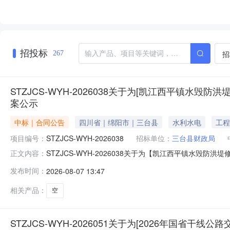
招投标
招
267
STZJCS-WYH-2026038关于为[凯江西平镇
案公示
中标｜合同公告
四川省｜绵阳市｜三台县
水利水电
工程
项目编号：
STZJCS-WYH-2026038
招标单位：
三台县财政局
STZJCS-WYH-2026038关于为【凯江西平镇
正文内容：
镇水毁防洪堤修复项目环境影响报告编制项目清单控制价评审项
发布时间：
2026-08-07 13:47
际备案时间2026-08-0615:28业主确认时间2026
相关产品：
空
STZJCS-WYH-2026051关于为[2026年国