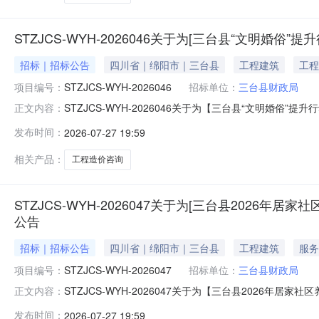
STZJCS-WYH-2026046关于为[三台县“文明
招标｜招标公告
四川省｜绵阳市｜三台县
工程建筑
工程
项目编号：
STZJCS-WYH-2026046
招标单位：
三台县财政局
STZJCS-WYH-2026046关于为【三台县“文明婚俗”
正文内容：
市平台为【三台县“文明婚俗”提升行动项目清单控制价评审
发布时间：
2026-07-27 19:59
2026046项目名称三台县“文明婚俗”提升行动项目清
相关产品：
工程造价咨询
STZJCS-WYH-2026047关于为[三台县202
公告
招标｜招标公告
四川省｜绵阳市｜三台县
工程建筑
服务
项目编号：
STZJCS-WYH-2026047
招标单位：
三台县财政局
STZJCS-WYH-2026047关于为【三台县2026
正文内容：
2915:00:00，在中介服务网上超市平台为【三台县
发布时间：
2026-07-27 19:59