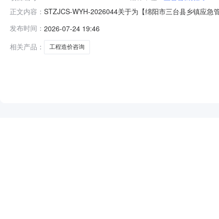
STZJCS-WYH-2026044关于为【绵阳市三台县乡镇
正文内容：
务网上超市平台为【绵阳市三台县乡镇应急管理能力建设
发布时间：
2026-07-24 19:46
STZJCS-WYH-2026044项目名称绵阳市三台
相关产品：
工程造价咨询
NEW
HOT
5折起
暂时没有搜索结果…