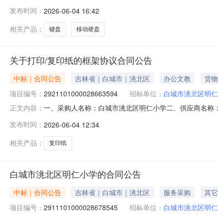
2411101000028701445五、合同编号：11N4129
发布时间：
2026-06-04 16:42
捷/SeagateST8000DM004（8TB）块3.002550765
相关产品：
键盘
移动硬盘
关于打印/复印纸的框架协议合同公告
中标｜合同公告
吉林省｜白城市｜洮北区
办公文教
货物
项目编号：
2921101000028663594
招标单位：
白城市洮北区明仁
一、采购人名称：白城市洮北区明仁小学二、供应商名称
正文内容：
2921101000028663594五、合同编号：11N412
发布时间：
2026-06-04 12:34
克A4箱95.00948930服务要求或标的基本概况：七、
相关产品：
复印纸
白城市洮北区明仁小学的合同公告
中标｜合同公告
吉林省｜白城市｜洮北区
服务采购
其它
项目编号：
2911101000028678545
招标单位：
白城市洮北区明仁