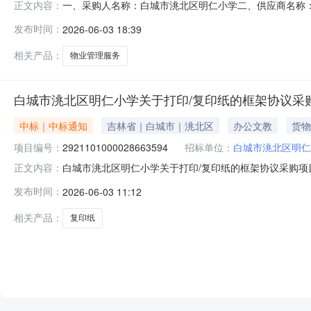
一、采购人名称：白城市洮北区明仁小学二、供应商名称
正文内容：
2911101000028678545五、合同编号：11N41299
发布时间：
2026-06-03 18:39
务要求或标的基本概况：七、其它事项：详见附件中的合同文
相关产品：
物业管理服务
白城市洮北区明仁小学关于打印/复印纸的框架协议采
中标｜中标通知
吉林省｜白城市｜洮北区
办公文教
货物
项目编号：
2921101000028663594
招标单位：
白城市洮北区明仁
白城市洮北区明仁小学关于打印/复印纸的框架协议采购项目（
正文内容：
仁小学关于打印/复印纸的框架协议采购项目采购项目项目编号:2
发布时间：
2026-06-03 11:12
在行政区划编码:220802项目所在行政区划名称:吉林省
相关产品：
复印纸