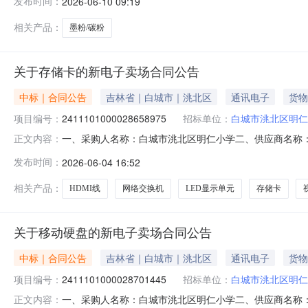
发布时间：
2026-06-10 09:19
20.00501000服务要求或标的基本概况：七、其它事项
相关产品：
墨粉/碳粉
关于存储卡的新电子卖场合同公告
中标｜合同公告
吉林省｜白城市｜洮北区
通讯电子
货物
项目编号：
2411101000028658975
招标单位：
白城市洮北区明仁
一、采购人名称：白城市洮北区明仁小学二、供应商名称
正文内容：
2411101000028658975五、合同编号：11N41299
发布时间：
2026-06-04 16:52
硕/TOPSSDUHS-II件1.004054052优越者Y-C140U视频
相关产品：
HDMI线
网络交换机
LED显示单元
存储卡
关于移动硬盘的新电子卖场合同公告
中标｜合同公告
吉林省｜白城市｜洮北区
通讯电子
货物
项目编号：
2411101000028701445
招标单位：
白城市洮北区明仁
一、采购人名称：白城市洮北区明仁小学二、供应商名称
正文内容：