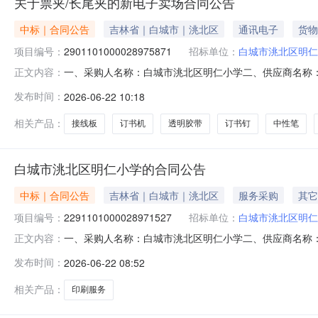
关于票夹/长尾夹的新电子卖场合同公告
中标｜合同公告
吉林省｜白城市｜洮北区
通讯电子
货物
项目编号：
2901101000028975871
招标单位：
白城市洮北区明仁
一、采购人名称：白城市洮北区明仁小学二、供应商名称
正文内容：
2901101000028975871五、合同编号：11N41299
发布时间：
2026-06-22 10:18
15.00152252得力63479文件袋/资料袋得力/deli63479包6
相关产品：
接线板
订书机
透明胶带
订书钉
中性笔
白城市洮北区明仁小学的合同公告
中标｜合同公告
吉林省｜白城市｜洮北区
服务采购
其它
项目编号：
2291101000028971527
招标单位：
白城市洮北区明仁
一、采购人名称：白城市洮北区明仁小学二、供应商名称
正文内容：
2291101000028971527五、合同编号：11N412
发布时间：
2026-06-22 08:52
200.0081600服务要求或标的基本概况：七、其它事
真：
相关产品：
印刷服务