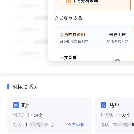
甲方分析查询
会员尊享权益
招标联系人
刘*
马**
刘
马
个
个
54
39
相关项目：
相关项目：
立即查看
电话：
138
19
电话：
135
8
******
******