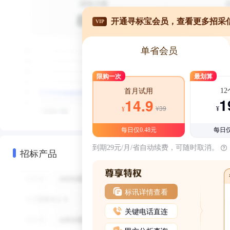
开通寻标宝会员，查看更多招采
VIP
单省会员
限购一次
最划算
1
首月试用
1
14.9
¥39
¥
¥
每日仅0.48元
每日仅
到期29元/月/省自动续费，可随时取消。
招标产品
标讯详情查看
关键电话直连