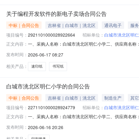
关于编程开发软件的新电子卖场合同公告
中标｜合同公告
吉林省｜白城市｜洮北区
通讯电子
服务
项目编号：
2921101000028922664
招标单位：
白城市洮北区明仁
一、采购人名称：白城市洮北区明仁小学二、供应商名称
正文内容：
2921101000028922664五、合同编号：11N4129
发布时间：
2026-06-17 08:27
服务要求或标的基本概况：七、其它事项：无八、联系方式1
相关产品：
速印纸
书写纸
白城市洮北区明仁小学的合同公告
中标｜合同公告
吉林省｜白城市｜洮北区
制造生产
其它
项目编号：
2271101000028924779
招标单位：
白城市洮北区明仁
一、采购人名称：白城市洮北区明仁小学二、供应商名称：白城
正文内容：
五、合同编号：11N41299924420264202六、合同
发布时间：
2026-06-16 20:26
事项：详见附件中的合同文件八、联系方式1、采购人名称：白
相关产品：
印刷服务