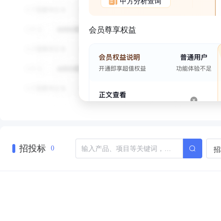
甲方分析查询
会员尊享权益
招投标
招
0