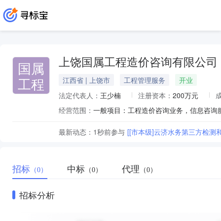
上饶国属工程造价咨询有限公司
国属
工程
江西省 | 上饶市
工程管理服务
开业
法定代表人：
王少楠
注册资本：
200万元
经营范围：
最新动态：
1秒前
参与
[[市本级]云济水务第三方检
招标
中标
代理
（0）
（0）
（0）
招标分析