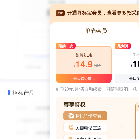
开通寻标宝会员，查看更多招采
VIP
单省会员
限购一次
最划算
1
首月试用
1
14.9
¥39
¥
¥
每日仅0.48元
每日仅
到期29元/月/省自动续费，可随时取消。
招标产品
标讯详情查看
关键电话直连