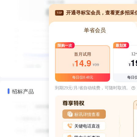
开通寻标宝会员，查看更多招采
VIP
单省会员
限购一次
最划算
1
首月试用
1
14.9
¥39
¥
¥
每日仅0.48元
每日仅
到期29元/月/省自动续费，可随时取消。
招标产品
标讯详情查看
关键电话直连