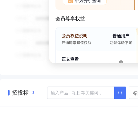
甲方分析查询
会员尊享权益
招投标
招
0