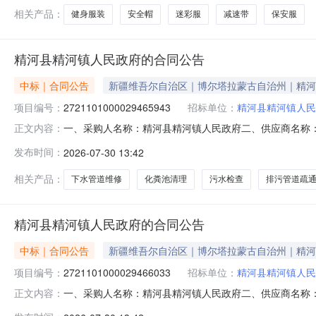
相关产品：
健身服装
安全帽
迷彩服
减速带
保安服
精河县精河镇人民政府的合同公告
中标｜合同公告
新疆维吾尔自治区｜博尔塔拉蒙古自治州｜精河
项目编号：
2721101000029465943
招标单位：
精河县精河镇人民
一、采购人名称：精河县精河镇人民政府二、供应商名称
正文内容：
2721101000029465943五、合同编号：11N010
发布时间：
2026-07-30 13:42
查，清理化粪池污水，维修室内外下水管道详见附件次1.0
人民政
相关产品：
下水管道维修
化粪池清理
污水检查
排污管道疏
精河县精河镇人民政府的合同公告
中标｜合同公告
新疆维吾尔自治区｜博尔塔拉蒙古自治州｜精河
项目编号：
2721101000029466033
招标单位：
精河县精河镇人民
一、采购人名称：精河县精河镇人民政府二、供应商名称
正文内容：
2721101000029466033五、合同编号：11N010