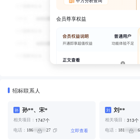
甲方分析查询
会员尊享权益
招标联系人
孙**、宋*
刘**
孙
刘
个
个
1747
313
相关项目：
相关项目：
立即查看
电话：
186
27
电话：
181
6
******
******