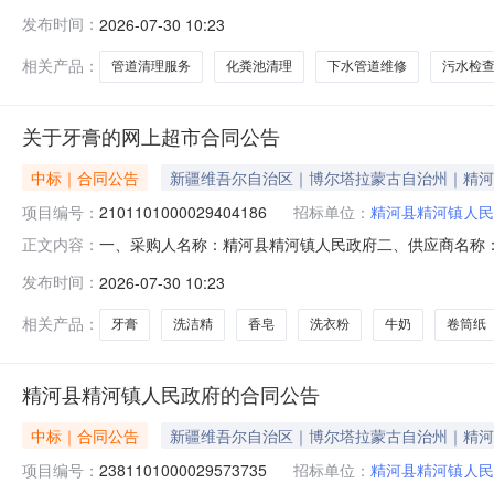
精河镇人民政府关于其他维修和保养服务的服务市场采购项目采购
发布时间：
2026-07-30 10:23
（元）:项目所在行政区划编码:652722项目所在行政
相关产品：
管道清理服务
化粪池清理
下水管道维修
污水检
关于牙膏的网上超市合同公告
中标｜合同公告
新疆维吾尔自治区｜博尔塔拉蒙古自治州｜精河
项目编号：
2101101000029404186
招标单位：
精河县精河镇人民
一、采购人名称：精河县精河镇人民政府二、供应商名称
正文内容：
2101101000029404186五、合同编号：11N010
发布时间：
2026-07-30 10:23
药/YUNNANBAIYAO留兰香型盒12.004482舒肤佳纯白
相关产品：
牙膏
洗洁精
香皂
洗衣粉
牛奶
卷筒纸
精河县精河镇人民政府的合同公告
中标｜合同公告
新疆维吾尔自治区｜博尔塔拉蒙古自治州｜精河
项目编号：
2381101000029573735
招标单位：
精河县精河镇人民