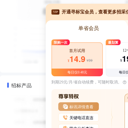
开通寻标宝会员，查看更多招采
VIP
单省会员
限购一次
最划算
1
首月试用
1
14.9
¥39
¥
¥
每日仅0.48元
每日仅
到期29元/月/省自动续费，可随时取消。
招标产品
标讯详情查看
关键电话直连