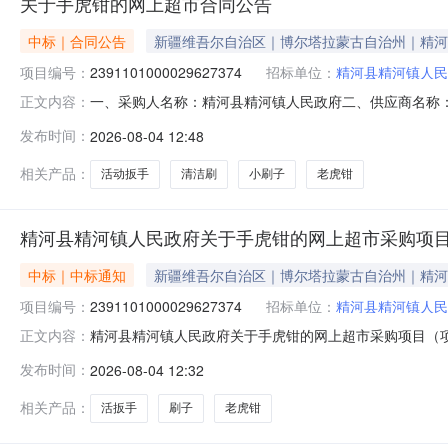
关于手虎钳的网上超市合同公告
中标｜合同公告
新疆维吾尔自治区｜博尔塔拉蒙古自治州｜精河
项目编号：
2391101000029627374
招标单位：
精河县精河镇人民
一、采购人名称：精河县精河镇人民政府二、供应商名称
正文内容：
2391101000029627374五、合同编号：11N010
发布时间：
2026-08-04 12:48
钳万用拔线钳子尖嘴钳德力西老虎钳个1.0030302世达472
相关产品：
活动扳手
清洁刷
小刷子
老虎钳
精河县精河镇人民政府关于手虎钳的网上超市采购项
中标｜中标通知
新疆维吾尔自治区｜博尔塔拉蒙古自治州｜精河
项目编号：
2391101000029627374
招标单位：
精河县精河镇人民
精河县精河镇人民政府关于手虎钳的网上超市采购项目（项目编
正文内容：
府关于手虎钳的网上超市采购项目采购项目项目编号:239110
发布时间：
2026-08-04 12:32
码:652722项目所在行政区划名称:新疆维吾尔自治区
相关产品：
活扳手
刷子
老虎钳