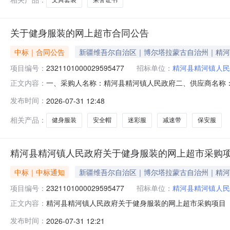
关于健身服装的网上超市合同公告
中标｜合同公告
新疆维吾尔自治区｜博尔塔拉蒙古自治州｜精河
项目编号：
2321101000029595477
招标单位：
精河县精河镇人民
一、采购人名称：精河县精河镇人民政府二、供应商名称
正文内容：
2321101000029595477五、合同编号：11N01028
发布时间：
2026-07-31 12:48
无型号件1.0080802啄木鸟棉安全帽棉保安帽啄木鸟保安帽
相关产品：
健身服装
安全帽
迷彩服
减速带
保安服
精河县精河镇人民政府关于健身服装的网上超市采购
中标｜中标通知
新疆维吾尔自治区｜博尔塔拉蒙古自治州｜精河
项目编号：
2321101000029595477
招标单位：
精河县精河镇人民
精河县精河镇人民政府关于健身服装的网上超市采购项目（项目
正文内容：
政府关于健身服装的网上超市采购项目采购项目项目编号:2321
发布时间：
2026-07-31 12:21
划编码:652722项目所在行政区划名称:新疆维吾尔自