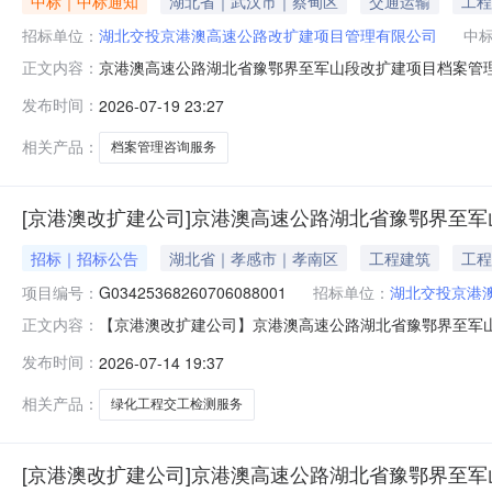
中标｜中标通知
湖北省｜武汉市｜蔡甸区
交通运输
工程
招标单位：
湖北交投京港澳高速公路改扩建项目管理有限公司
中
京港澳高速公路湖北省豫鄂界至军山段改扩建项目档案管理
正文内容：
13日在湖北交投电子采购平台发布采购公告，2026年7
发布时间：
2026-07-19 23:27
采购人已确认预成交供应商，现发布预成交公示。二、候选
限公司326000备选成
相关产品：
档案管理咨询服务
[京港澳改扩建公司]京港澳高速公路湖北省豫鄂界至
招标｜招标公告
湖北省｜孝感市｜孝南区
工程建筑
工程
项目编号：
G03425368260706088001
招标单位：
湖北交投京港
【京港澳改扩建公司】京港澳高速公路湖北省豫鄂界至军山段
正文内容：
建工程项目绿化工程交工检测服务询比采购公告湖北华通工
发布时间：
2026-07-14 19:37
的委托，对京港澳高速公路湖北省豫鄂界至军山段改扩建工
采购范围1.1项目名称：京港
相关产品：
绿化工程交工检测服务
[京港澳改扩建公司]京港澳高速公路湖北省豫鄂界至