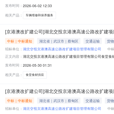
路改扩建项目管理有限公司（以下简称“采购人”）的委托，就湖
发布时间：
2026-06-02 12:33
进行采购，因截止至报名时间止，1标报名的供应商不足三
购人：湖北
相关产品：
车辆维修和保养服务
[京港澳改扩建公司]湖北交投京港澳高速公路改扩建
中标｜中标通知
湖北省｜武汉市｜蔡甸区
交通运输
货物
招标单位：
湖北交投京港澳高速公路改扩建项目管理有限公司
中
湖北交投京港澳高速公路改扩建项目管理有限公司食堂食材
正文内容：
23日在湖北交投电子采购平台发布采购公告，2026年5
发布时间：
2026-05-30 01:31
采购人已确认预成交供应商，现发布预成交公示。二、候
限责任公司82备选成交供应
相关产品：
食堂食材供应
[京港澳改扩建公司]湖北交投京港澳高速公路改扩建项
中标｜中标通知
湖北省｜武汉市｜蔡甸区
交通运输
货物
招标单位：
湖北交投京港澳高速公路改扩建项目管理有限公司
中