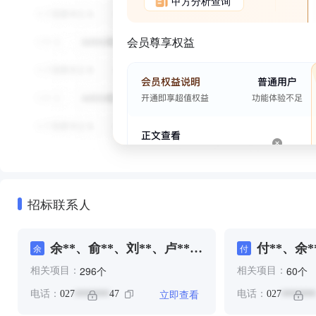
甲方分析查询
会员尊享权益
招标联系人
余**、俞**、刘**、卢**、
付**、余*
余
付
李**、陈**
向**、张*
个
个
296
60
相关项目：
相关项目：
李**、许*
立即查看
电话：
027
47
电话：
027
*******
*******