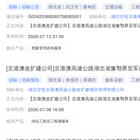
招标｜招标公告
湖北省｜武汉市｜蔡甸区
交通运输
工程
项目编号：
G03425368260706083001
招标单位：
湖北交投京港
【京港澳改扩建公司】京港澳高速公路湖北省豫鄂界至军山段
正文内容：
案管理咨询服务询比采购公告湖北华通工程咨询有限公司（
发布时间：
2026-07-13 21:30
高速公路湖北省豫鄂界至军山段改扩建项目档案管理咨询服
港澳高速公路湖北省豫鄂界至
相关产品：
档案管理咨询服务
[京港澳改扩建公司]京港澳高速公路湖北省豫鄂界至
招标｜招标预告
湖北省｜孝感市｜孝南区
服务采购
工程
招标单位：
湖北交投京港澳高速公路改扩建项目管理有限公司
【京港澳改扩建公司】京港澳高速公路湖北省豫鄂界至军
正文内容：
改扩建工程项目绿化工程交工检测服务采购计划计划金额约9
发布时间：
2026-07-06 16:08
豫鄂界至军山段改扩建工程项目起于孝感市大悟县九里关豫
总金额210.1亿元，工
相关产品：
绿化工程交工检测服务