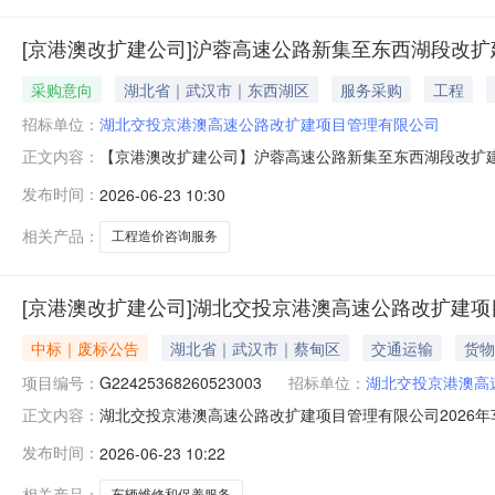
[京港澳改扩建公司]沪蓉高速公路新集至东西湖段改
采购意向
湖北省｜武汉市｜东西湖区
服务采购
工程
招标单位：
湖北交投京港澳高速公路改扩建项目管理有限公司
【京港澳改扩建公司】沪蓉高速公路新集至东西湖段改扩
正文内容：
务采购计划计划金额约99.16万元采购人湖北交投京港澳高
发布时间：
2026-06-23 10:30
段)相接的既有新集枢纽互通东，经长江新区、黄陂区和东
门段，与在建京港澳高
相关产品：
工程造价咨询服务
[京港澳改扩建公司]湖北交投京港澳高速公路改扩建项
中标｜废标公告
湖北省｜武汉市｜蔡甸区
交通运输
货物
项目编号：
G22425368260523003
招标单位：
湖北交投京港澳高
湖北交投京港澳高速公路改扩建项目管理有限公司2026
正文内容：
速公路改扩建项目管理有限公司（以下简称“采购人”）的
发布时间：
2026-06-23 10:22
G22425368260523003)进行采购，因通过初
败。特此公告！采购人：湖
相关产品：
车辆维修和保养服务