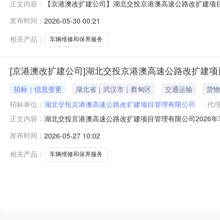
【京港澳改扩建公司】湖北交投京港澳高速公路改扩建项目
正文内容：
辆维修和保养服务项目成交结果公告湖北交投京港澳高速公路改
发布时间：
2026-05-30 00:21
交投电子采购平台（网址：http://ec.hbjttz.com
相关产品：
车辆维修和保养服务
[京港澳改扩建公司]湖北交投京港澳高速公路改扩建项
招标｜信息变更
湖北省｜武汉市｜蔡甸区
交通运输
货物
招标单位：
湖北交投京港澳高速公路改扩建项目管理有限公司
代
湖北交投京港澳高速公路改扩建项目管理有限公司2026
正文内容：
服务项目询比采购文件》（以下简称“询比文件”）的相关
发布时间：
2026-05-27 10:02
注意是否完整。补遗书一、第二章供应商须知前附表3.2.4
元，各单价限价详
相关产品：
车辆维修和保养服务