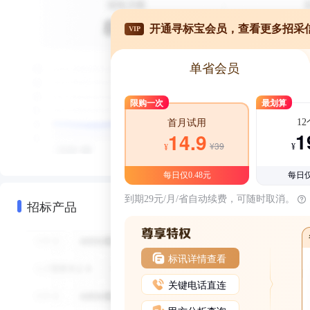
开通寻标宝会员，查看更多招采
VIP
单省会员
限购一次
最划算
1
首月试用
1
14.9
¥39
¥
¥
每日仅0.48元
每日仅
到期29元/月/省自动续费，可随时取消。
招标产品
标讯详情查看
关键电话直连