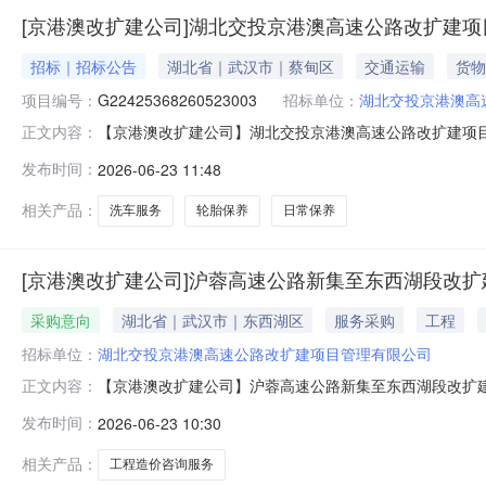
[京港澳改扩建公司]湖北交投京港澳高速公路改扩建项
招标｜招标公告
湖北省｜武汉市｜蔡甸区
交通运输
货物
项目编号：
G22425368260523003
招标单位：
湖北交投京港澳高
【京港澳改扩建公司】湖北交投京港澳高速公路改扩建项目管
正文内容：
改扩建项目管理有限公司2026年车辆维修和保养服务项
发布时间：
2026-06-23 11:48
理有限公司（以下简称“采购人”）的委托，对湖北交投京
公开邀请潜在供应商参
相关产品：
洗车服务
轮胎保养
日常保养
[京港澳改扩建公司]沪蓉高速公路新集至东西湖段改
采购意向
湖北省｜武汉市｜东西湖区
服务采购
工程
招标单位：
湖北交投京港澳高速公路改扩建项目管理有限公司
【京港澳改扩建公司】沪蓉高速公路新集至东西湖段改扩
正文内容：
价咨询服务采购计划计划金额约59.18万元采购人湖北交投
发布时间：
2026-06-23 10:30
城高速东段)相接的既有新集枢纽互通东，经长江新区、黄
武汉至荆门段，与在建
相关产品：
工程造价咨询服务