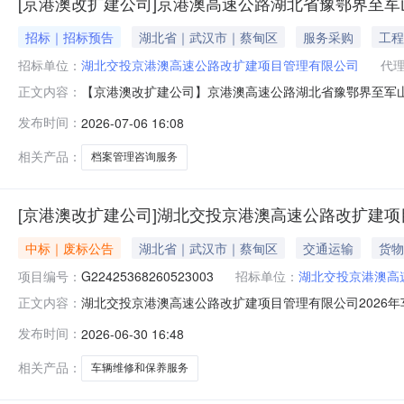
[京港澳改扩建公司]京港澳高速公路湖北省豫鄂界至
招标｜招标预告
湖北省｜武汉市｜蔡甸区
服务采购
工程
招标单位：
湖北交投京港澳高速公路改扩建项目管理有限公司
代
【京港澳改扩建公司】京港澳高速公路湖北省豫鄂界至军
正文内容：
目档案管理咨询服务采购计划计划金额约33.40万元采购
发布时间：
2026-07-06 16:08
北段工程档案资料的顺利交工并通过专项验收，根据《湖北
程咨询有限公司通过电子采
相关产品：
档案管理咨询服务
[京港澳改扩建公司]湖北交投京港澳高速公路改扩建项
中标｜废标公告
湖北省｜武汉市｜蔡甸区
交通运输
货物
项目编号：
G22425368260523003
招标单位：
湖北交投京港澳高
湖北交投京港澳高速公路改扩建项目管理有限公司2026
正文内容：
速公路改扩建项目管理有限公司（以下简称“采购人”）的
发布时间：
2026-06-30 16:48
G22425368260523003)进行采购，因下载采
败。特此公告！采购人：湖
相关产品：
车辆维修和保养服务